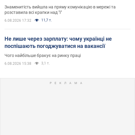
Знаменитість вийшла на пряму комунікацію в мережі та
розставила всі крапки над "і"
11,7 т.
6.08.2026 17:32
Не лише через зарплату: чому українці не
поспішають погоджуватися на вакансії
Чого найбільше бракує на ринку праці
3,1 т.
6.08.2026 15:38