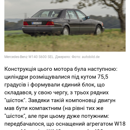
Конструкція цього мотора була наступною:
циліндри розміщувалися під кутом 75,5
градусів і формували єдиний блок, що
складався, у свою чергу, з трьох рядних
"шісток". Завдяки такій компоновці двигун
мав бути компактним (на рівні тих же
"шісток", але при цьому дуже потужним:
передбачалося, що оснащений агрегатом W18