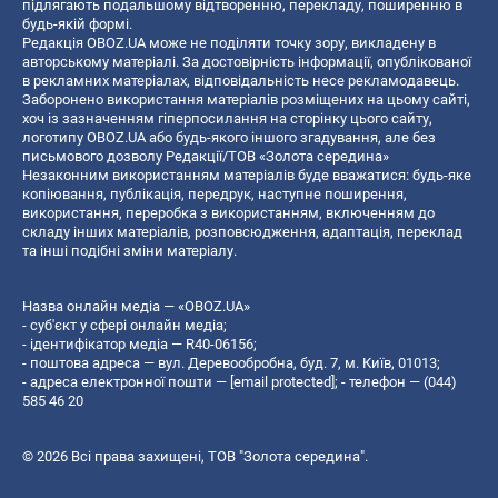
підлягають подальшому відтворенню, перекладу, поширенню в
будь-якій формі.
Редакція OBOZ.UA може не поділяти точку зору, викладену в
авторському матеріалі. За достовірність інформації, опублікованої
в рекламних матеріалах, відповідальність несе рекламодавець.
Заборонено використання матеріалів розміщених на цьому сайті,
хоч із зазначенням гіперпосилання на сторінку цього сайту,
логотипу OBOZ.UA або будь-якого іншого згадування, але без
письмового дозволу Редакції/ТОВ «Золота середина»
Незаконним використанням матеріалів буде вважатися: будь-яке
копiювання, публiкацiя, передрук, наступне поширення,
використання, переробка з використанням, включенням до
складу інших матеріалів, розповсюдження, адаптація, переклад
та інші подібні зміни матеріалу.
Назва онлайн медіа — «OBOZ.UA»
- суб'єкт у сфері онлайн медіа;
- ідентифікатор медіа — R40-06156;
- поштова адреса — вул. Деревообробна, буд. 7, м. Київ, 01013;
- адреса електронної пошти —
[email protected]
; - телефон — (044)
585 46 20
© 2026 Всі права захищені, ТОВ "Золота середина".