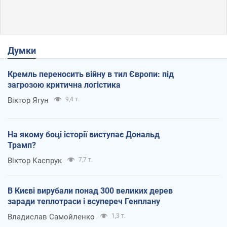
Думки
Кремль переносить війну в тил Європи: під
загрозою критична логістика
Віктор Ягун
9,4 т.
На якому боці історії виступає Дональд
Трамп?
Віктор Каспрук
7,7 т.
В Києві вирубали понад 300 великих дерев
заради теплотраси і всупереч Генплану
Владислав Самойленко
1,3 т.