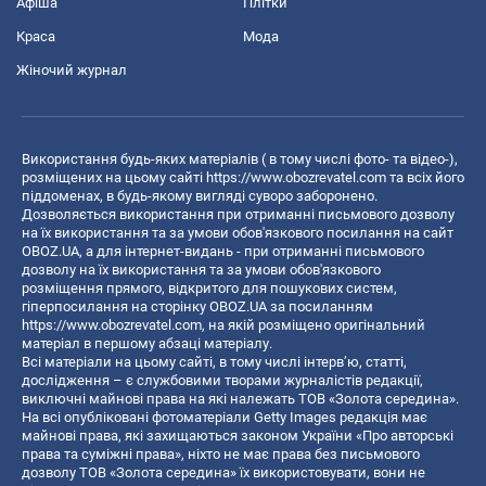
Афіша
Плітки
Краса
Мода
Жіночий журнал
Використання будь-яких матеріалів ( в тому числі фото- та відео-),
розміщених на цьому сайті
https://www.obozrevatel.com
та всіх його
піддоменах, в будь-якому вигляді суворо заборонено.
Дозволяється використання при отриманні письмового дозволу
на їх використання та за умови обов'язкового посилання на сайт
OBOZ.UA, а для інтернет-видань - при отриманні письмового
дозволу на їх використання та за умови обов'язкового
розміщення прямого, відкритого для пошукових систем,
гіперпосилання на сторінку OBOZ.UA за посиланням
https://www.obozrevatel.com
, на якій розміщено оригінальний
матеріал в першому абзаці матеріалу.
Всі матеріали на цьому сайті, в тому числі інтерв’ю, статті,
дослідження – є службовими творами журналістів редакції,
виключні майнові права на які належать ТОВ «Золота середина».
На всі опубліковані фотоматеріали Getty Images редакція має
майнові права, які захищаються законом України «Про авторські
права та суміжні права», ніхто не має права без письмового
дозволу ТОВ «Золота середина» їх використовувати, вони не