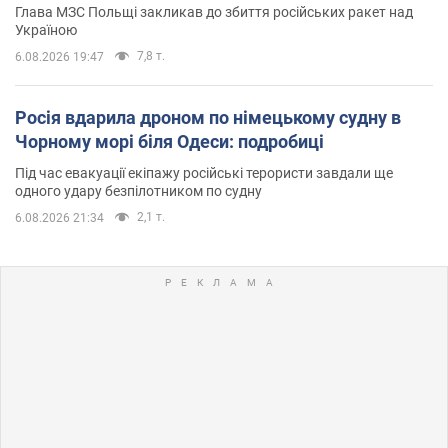
Глава МЗС Польщі закликав до збиття російських ракет над
Україною
7,8 т.
6.08.2026 19:47
Росія вдарила дроном по німецькому судну в
Чорному морі біля Одеси: подробиці
Під час евакуації екіпажу російські терористи завдали ще
одного удару безпілотником по судну
2,1 т.
6.08.2026 21:34