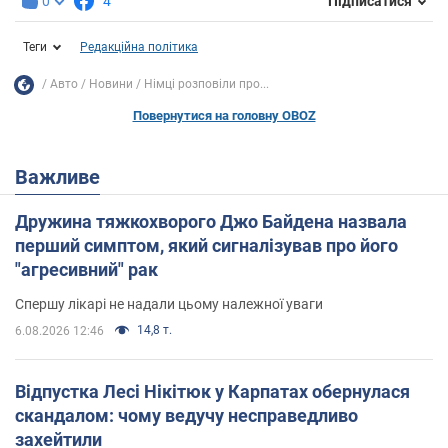
0
4
Підписатися
Теги
Редакційна політика
Авто
Новини
Німці розповіли про...
Повернутися на головну OBOZ
Важливе
Дружина тяжкохворого Джо Байдена назвала
перший симптом, який сигналізував про його
"агресивний" рак
Спершу лікарі не надали цьому належної уваги
14,8 т.
6.08.2026 12:46
Відпустка Лесі Нікітюк у Карпатах обернулася
скандалом: чому ведучу несправедливо
захейтили