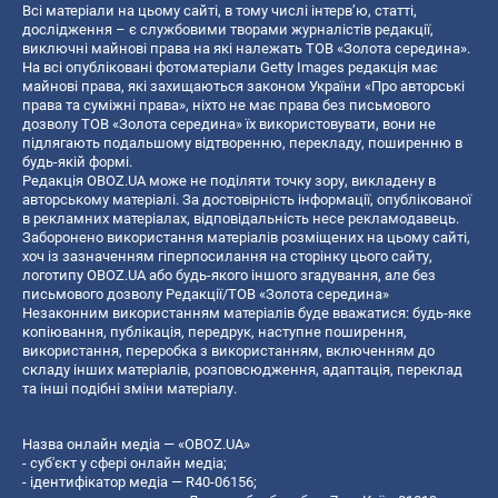
Всі матеріали на цьому сайті, в тому числі інтерв’ю, статті,
дослідження – є службовими творами журналістів редакції,
виключні майнові права на які належать ТОВ «Золота середина».
На всі опубліковані фотоматеріали Getty Images редакція має
майнові права, які захищаються законом України «Про авторські
права та суміжні права», ніхто не має права без письмового
дозволу ТОВ «Золота середина» їх використовувати, вони не
підлягають подальшому відтворенню, перекладу, поширенню в
будь-якій формі.
Редакція OBOZ.UA може не поділяти точку зору, викладену в
авторському матеріалі. За достовірність інформації, опублікованої
в рекламних матеріалах, відповідальність несе рекламодавець.
Заборонено використання матеріалів розміщених на цьому сайті,
хоч із зазначенням гіперпосилання на сторінку цього сайту,
логотипу OBOZ.UA або будь-якого іншого згадування, але без
письмового дозволу Редакції/ТОВ «Золота середина»
Незаконним використанням матеріалів буде вважатися: будь-яке
копiювання, публiкацiя, передрук, наступне поширення,
використання, переробка з використанням, включенням до
складу інших матеріалів, розповсюдження, адаптація, переклад
та інші подібні зміни матеріалу.
Назва онлайн медіа — «OBOZ.UA»
- суб'єкт у сфері онлайн медіа;
- ідентифікатор медіа — R40-06156;