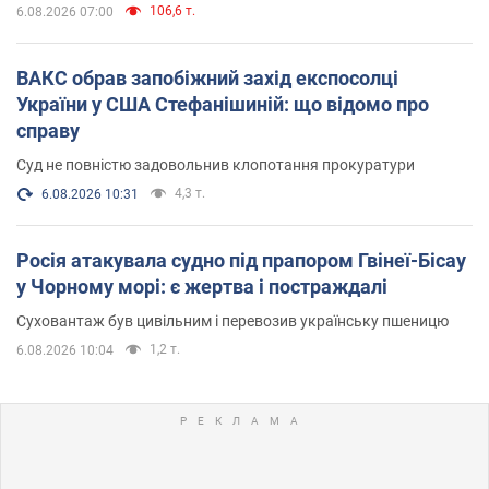
106,6 т.
6.08.2026 07:00
ВАКС обрав запобіжний захід експосолці
України у США Стефанішиній: що відомо про
справу
Суд не повністю задовольнив клопотання прокуратури
4,3 т.
6.08.2026 10:31
Росія атакувала судно під прапором Гвінеї-Бісау
у Чорному морі: є жертва і постраждалі
Суховантаж був цивільним і перевозив українську пшеницю
1,2 т.
6.08.2026 10:04