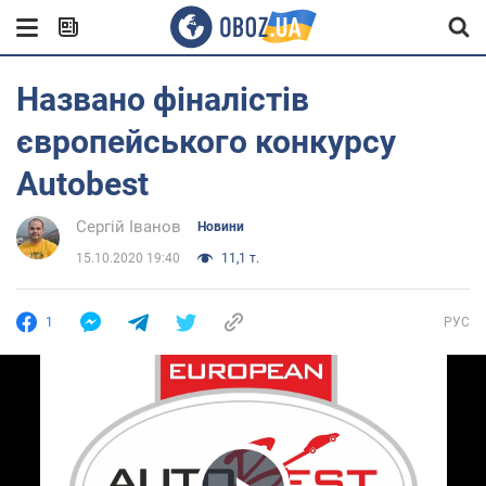
Названо фіналістів
європейського конкурсу
Autobest
Сергій Іванов
Новини
15.10.2020 19:40
11,1 т.
1
РУС