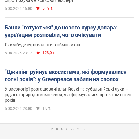
спрогнозував військовий експерт
61,9 т.
5.08.2026 16:00
Банки "готуються" до нового курсу долара:
українцям розповіли, чого очікувати
Яким буде курс валюти в обмінниках
123,0 т.
5.08.2026 23:12
"Джипінг руйнує екосистеми, які формувалися
сотні років": у Greenpeace забили на сполох
У високогір'ї розташовані альпійські та субальпійські луки –
рідкісні природні комплекси, які формувалися протягом сотень
років
1,8 т.
5.08.2026 23:00