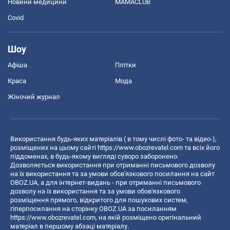
Новини медицини
MAMACLUB
Covid
Шоу
Афіша
Плітки
Краса
Мода
Жіночий журнал
Використання будь-яких матеріалів ( в тому числі фото- та відео-),
розміщених на цьому сайті
https://www.obozrevatel.com
та всіх його
піддоменах, в будь-якому вигляді суворо заборонено.
Дозволяється використання при отриманні письмового дозволу
на їх використання та за умови обов'язкового посилання на сайт
OBOZ.UA, а для інтернет-видань - при отриманні письмового
дозволу на їх використання та за умови обов'язкового
розміщення прямого, відкритого для пошукових систем,
гіперпосилання на сторінку OBOZ.UA за посиланням
https://www.obozrevatel.com
, на якій розміщено оригінальний
матеріал в першому абзаці матеріалу.