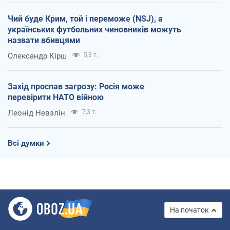
Чий буде Крим, той і переможе (NSJ), а
українських футбольних чиновників можуть
назвати вбивцями
Олександр Кірш
5,3 т.
Захід проспав загрозу: Росія може
перевірити НАТО війною
Леонід Невзлін
7,3 т.
Всі думки
На початок