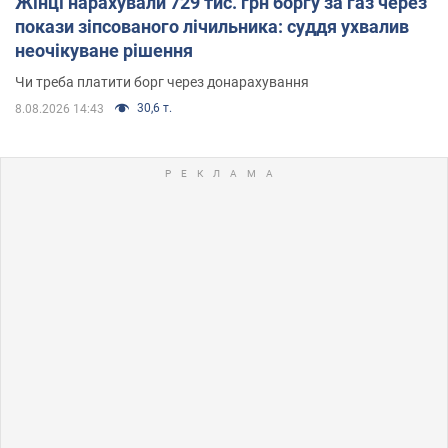
Жінці нарахували 729 тис. грн боргу за газ через
покази зіпсованого лічильника: суддя ухвалив
неочікуване рішення
Чи треба платити борг через донарахування
30,6 т.
8.08.2026 14:43