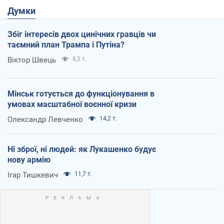
Думки
Збіг інтересів двох цинічних гравців чи
таємний план Трампа і Путіна?
Віктор Швець
8,5 т.
Мінськ готується до функціонування в
умовах масштабної воєнної кризи
Олександр Левченко
14,2 т.
Ні зброї, ні людей: як Лукашенко будує
нову армію
Ігар Тишкевич
11,7 т.