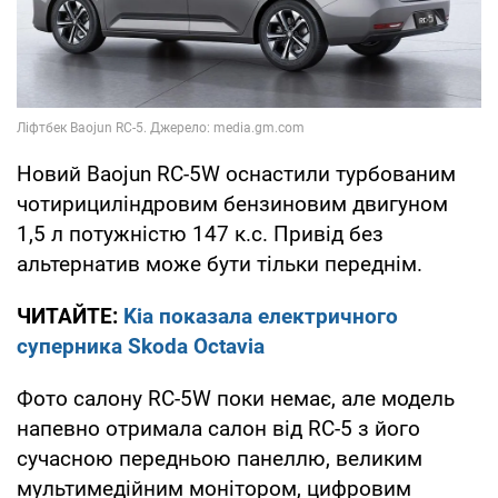
Новий Baojun RC-5W оснастили турбованим
чотирициліндровим бензиновим двигуном
1,5 л потужністю 147 к.с. Привід без
альтернатив може бути тільки переднім.
ЧИТАЙТЕ:
Kia показала електричного
суперника Skoda Octavia
Фото салону RC-5W поки немає, але модель
напевно отримала салон від RC-5 з його
сучасною передньою панеллю, великим
мультимедійним монітором, цифровим