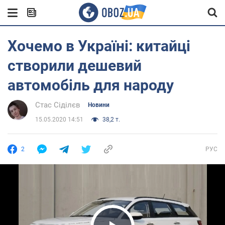
Хочемо в Україні: китайці
створили дешевий
автомобіль для народу
Стас Сіділєв
Новини
15.05.2020 14:51
38,2 т.
2
РУС