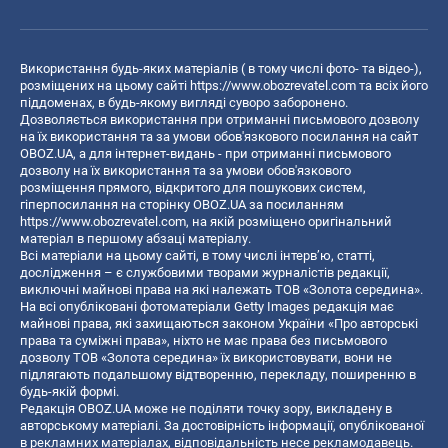
Використання будь-яких матеріалів ( в тому числі фото- та відео-),
розміщених на цьому сайті
https://www.obozrevatel.com
та всіх його
піддоменах, в будь-якому вигляді суворо заборонено.
Дозволяється використання при отриманні письмового дозволу
на їх використання та за умови обов'язкового посилання на сайт
OBOZ.UA, а для інтернет-видань - при отриманні письмового
дозволу на їх використання та за умови обов'язкового
розміщення прямого, відкритого для пошукових систем,
гіперпосилання на сторінку OBOZ.UA за посиланням
https://www.obozrevatel.com
, на якій розміщено оригінальний
матеріал в першому абзаці матеріалу.
Всі матеріали на цьому сайті, в тому числі інтерв’ю, статті,
дослідження – є службовими творами журналістів редакції,
виключні майнові права на які належать ТОВ «Золота середина».
На всі опубліковані фотоматеріали Getty Images редакція має
майнові права, які захищаються законом України «Про авторські
права та суміжні права», ніхто не має права без письмового
дозволу ТОВ «Золота середина» їх використовувати, вони не
підлягають подальшому відтворенню, перекладу, поширенню в
будь-якій формі.
Редакція OBOZ.UA може не поділяти точку зору, викладену в
авторському матеріалі. За достовірність інформації, опублікованої
в рекламних матеріалах, відповідальність несе рекламодавець.