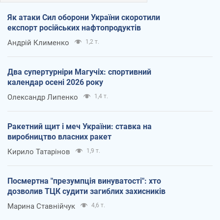
Як атаки Сил оборони України скоротили
експорт російських нафтопродуктів
Андрій Клименко
1,2 т.
Два супертурніри Магучіх: спортивний
календар осені 2026 року
Олександр Липенко
1,4 т.
Ракетний щит і меч України: ставка на
виробництво власних ракет
Кирило Татарінов
1,9 т.
Посмертна "презумпція винуватості": хто
дозволив ТЦК судити загиблих захисників
Марина Ставнійчук
4,6 т.