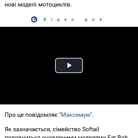
нові моделі мотоциклів.
Відео дня
Play Video
Про це повідомляє "
Максимум
".
Як зазначається, сімейство Softail
поповниться оновленими моделями Fat Bob,