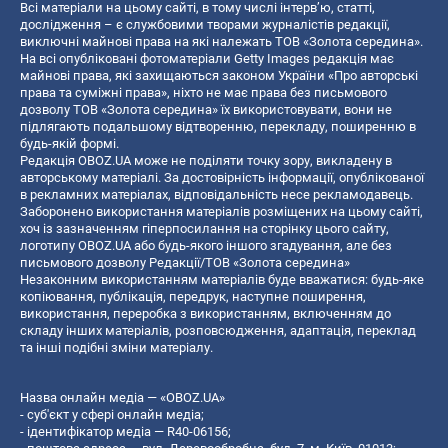
Всі матеріали на цьому сайті, в тому числі інтерв’ю, статті,
дослідження – є службовими творами журналістів редакції,
виключні майнові права на які належать ТОВ «Золота середина».
На всі опубліковані фотоматеріали Getty Images редакція має
майнові права, які захищаються законом України «Про авторські
права та суміжні права», ніхто не має права без письмового
дозволу ТОВ «Золота середина» їх використовувати, вони не
підлягають подальшому відтворенню, перекладу, поширенню в
будь-якій формі.
Редакція OBOZ.UA може не поділяти точку зору, викладену в
авторському матеріалі. За достовірність інформації, опублікованої
в рекламних матеріалах, відповідальність несе рекламодавець.
Заборонено використання матеріалів розміщених на цьому сайті,
хоч із зазначенням гіперпосилання на сторінку цього сайту,
логотипу OBOZ.UA або будь-якого іншого згадування, але без
письмового дозволу Редакції/ТОВ «Золота середина»
Незаконним використанням матеріалів буде вважатися: будь-яке
копiювання, публiкацiя, передрук, наступне поширення,
використання, переробка з використанням, включенням до
складу інших матеріалів, розповсюдження, адаптація, переклад
та інші подібні зміни матеріалу.
Назва онлайн медіа — «OBOZ.UA»
- суб'єкт у сфері онлайн медіа;
- ідентифікатор медіа — R40-06156;