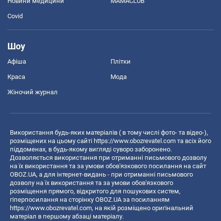
Новини медицини
MAMACLUB
Covid
Шоу
Афіша
Плітки
Краса
Мода
Жіночий журнал
Використання будь-яких матеріалів ( в тому числі фото- та відео-),
розміщених на цьому сайті
https://www.obozrevatel.com
та всіх його
піддоменах, в будь-якому вигляді суворо заборонено.
Дозволяється використання при отриманні письмового дозволу
на їх використання та за умови обов'язкового посилання на сайт
OBOZ.UA, а для інтернет-видань - при отриманні письмового
дозволу на їх використання та за умови обов'язкового
розміщення прямого, відкритого для пошукових систем,
гіперпосилання на сторінку OBOZ.UA за посиланням
https://www.obozrevatel.com
, на якій розміщено оригінальний
матеріал в першому абзаці матеріалу.