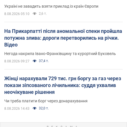
Україні не завадить взяти приклад із країн Європи
2,6 т.
8.08.2026 05:10
На Прикарпатті після аномальної спеки пройшла
потужна злива: дороги перетворились на річки.
Відео
Негода накрила Івано-Франківщину та курортний Буковель
37,4 т.
8.08.2026 09:27
Жінці нарахували 729 тис. грн боргу за газ через
покази зіпсованого лічильника: суддя ухвалив
неочікуване рішення
Чи треба платити борг через донарахування
32,0 т.
8.08.2026 14:43