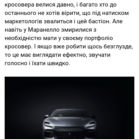
кросовера велися давно, і багато хто до
останнього не хотів вірити, що під натиском
маркетологів звалиться і цей бастіон. Але
навіть у Маранелло змирилися з
необхідністю мати у своєму портфоліо
кросовер. І якщо вже робити щось безглузде,
то це має виглядати ефектно, звучати
голосно і їхати швидко.