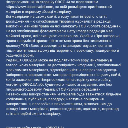
гіперпосилання на сторінку OBOZ.UA за посиланням
https://www.obozrevatel.com
, на якій розміщено оригінальний
матеріал в першому абзаці матеріалу.
Всі матеріали на цьому сайті, в тому числі інтерв’ю, статті,
дослідження – є службовими творами журналістів редакції,
виключні майнові права на які належать ТОВ «Золота середина».
На всі опубліковані фотоматеріали Getty Images редакція має
майнові права, які захищаються законом України «Про авторські
права та суміжні права», ніхто не має права без письмового
дозволу ТОВ «Золота середина» їх використовувати, вони не
підлягають подальшому відтворенню, перекладу, поширенню в
будь-якій формі.
Редакція OBOZ.UA може не поділяти точку зору, викладену в
авторському матеріалі. За достовірність інформації, опублікованої
в рекламних матеріалах, відповідальність несе рекламодавець.
Заборонено використання матеріалів розміщених на цьому сайті,
хоч із зазначенням гіперпосилання на сторінку цього сайту,
логотипу OBOZ.UA або будь-якого іншого згадування, але без
письмового дозволу Редакції/ТОВ «Золота середина»
Незаконним використанням матеріалів буде вважатися: будь-яке
копiювання, публiкацiя, передрук, наступне поширення,
використання, переробка з використанням, включенням до
складу інших матеріалів, розповсюдження, адаптація, переклад
та інші подібні зміни матеріалу.
Назва онлайн медіа — «OBOZ.UA»