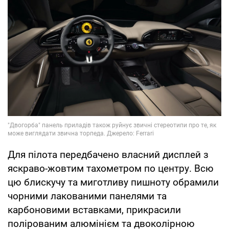
Для пілота передбачено власний дисплей з
яскраво-жовтим тахометром по центру. Всю
цю блискучу та миготливу пишноту обрамили
чорними лакованими панелями та
карбоновими вставками, прикрасили
полірованим алюмінієм та двоколірною