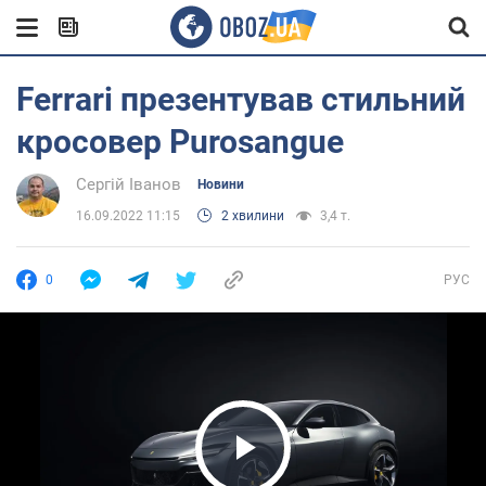
Ferrari презентував стильний
кросовер Purosangue
Сергій Іванов
Новини
16.09.2022 11:15
2 хвилини
3,4 т.
0
РУС