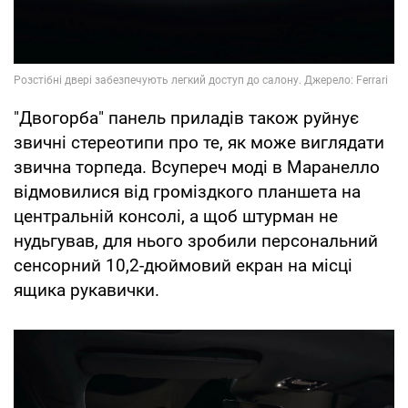
"Двогорба" панель приладів також руйнує
звичні стереотипи про те, як може виглядати
звична торпеда. Всупереч моді в Маранелло
відмовилися від громіздкого планшета на
центральній консолі, а щоб штурман не
нудьгував, для нього зробили персональний
сенсорний 10,2-дюймовий екран на місці
ящика рукавички.