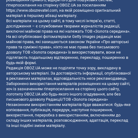
гіперпосилання на сторінку OBOZ.UA за посиланням
https://www.obozrevatel.com
, на якій розміщено оригінальний
матеріал в першому абзаці матеріалу.
Всі матеріали на цьому сайті, в тому числі інтерв’ю, статті,
дослідження – є службовими творами журналістів редакції,
виключні майнові права на які належать ТОВ «Золота середина».
На всі опубліковані фотоматеріали Getty Images редакція має
майнові права, які захищаються законом України «Про авторські
права та суміжні права», ніхто не має права без письмового
дозволу ТОВ «Золота середина» їх використовувати, вони не
підлягають подальшому відтворенню, перекладу, поширенню в
будь-якій формі.
Редакція OBOZ.UA може не поділяти точку зору, викладену в
авторському матеріалі. За достовірність інформації, опублікованої
в рекламних матеріалах, відповідальність несе рекламодавець.
Заборонено використання матеріалів розміщених на цьому сайті,
хоч із зазначенням гіперпосилання на сторінку цього сайту,
логотипу OBOZ.UA або будь-якого іншого згадування, але без
письмового дозволу Редакції/ТОВ «Золота середина»
Незаконним використанням матеріалів буде вважатися: будь-яке
копiювання, публiкацiя, передрук, наступне поширення,
використання, переробка з використанням, включенням до
складу інших матеріалів, розповсюдження, адаптація, переклад
та інші подібні зміни матеріалу.