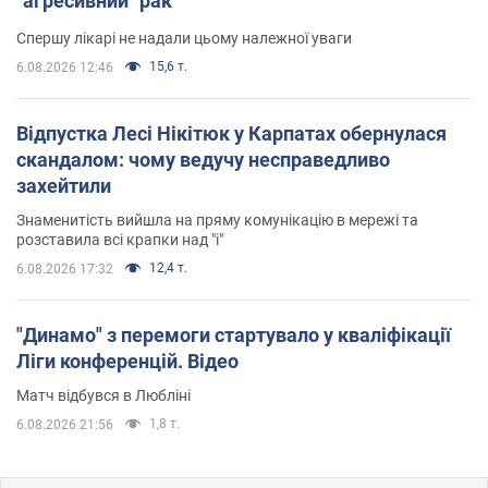
"агресивний" рак
Спершу лікарі не надали цьому належної уваги
15,6 т.
6.08.2026 12:46
Відпустка Лесі Нікітюк у Карпатах обернулася
скандалом: чому ведучу несправедливо
захейтили
Знаменитість вийшла на пряму комунікацію в мережі та
розставила всі крапки над "і"
12,4 т.
6.08.2026 17:32
"Динамо" з перемоги стартувало у кваліфікації
Ліги конференцій. Відео
Матч відбувся в Любліні
1,8 т.
6.08.2026 21:56