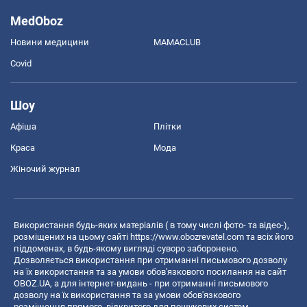
MedOboz
Новини медицини
MAMACLUB
Covid
Шоу
Афіша
Плітки
Краса
Мода
Жіночий журнал
Використання будь-яких матеріалів ( в тому числі фото- та відео-),
розміщених на цьому сайті
https://www.obozrevatel.com
та всіх його
піддоменах, в будь-якому вигляді суворо заборонено.
Дозволяється використання при отриманні письмового дозволу
на їх використання та за умови обов'язкового посилання на сайт
OBOZ.UA, а для інтернет-видань - при отриманні письмового
дозволу на їх використання та за умови обов'язкового
розміщення прямого, відкритого для пошукових систем,