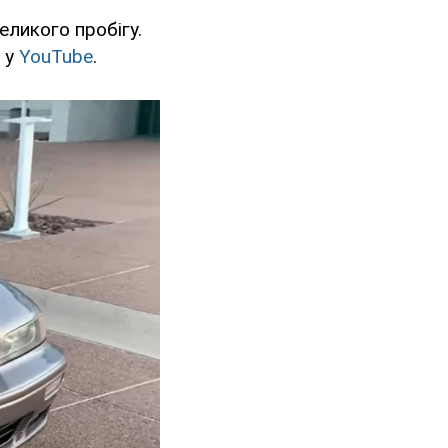
еликого пробігу.
в у
YouTube
.