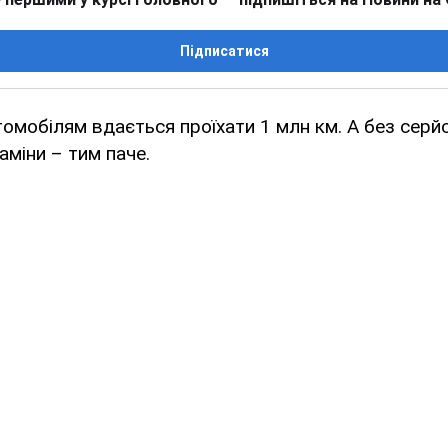
Підписатися
омобілям вдається проїхати 1 млн км. А без серй
міни – тим паче.