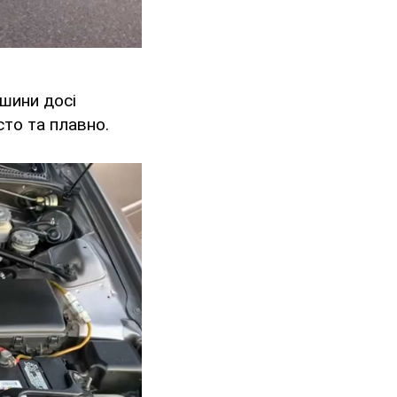
ашини досі
сто та плавно.