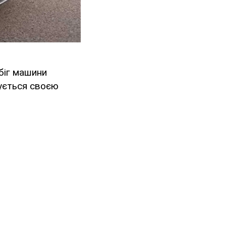
біг машини
ується своєю