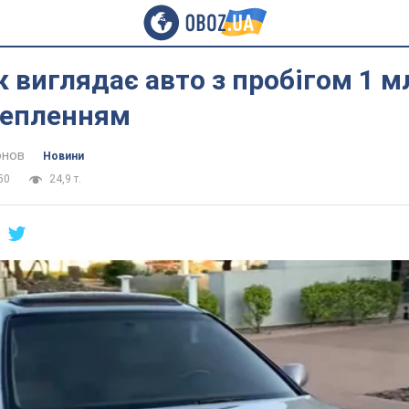
к виглядає авто з пробігом 1 м
чепленням
онов
Новини
50
24,9 т.