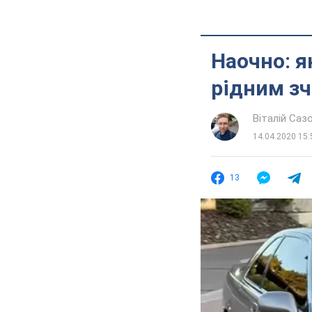
Наочно: я
рідним з
Віталій Саз
14.04.2020 15:
13