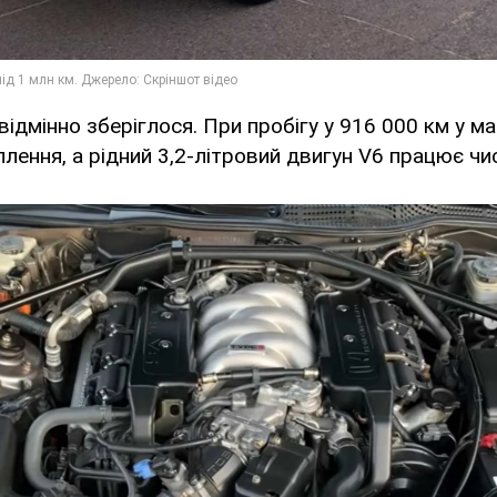
відмінно зберіглося. При пробігу у 916 000 км у м
плення, а рідний 3,2-літровий двигун V6 працює чи