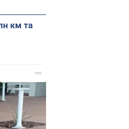
лн км та
РУС