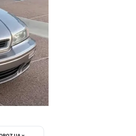
 OBOZ.UA у