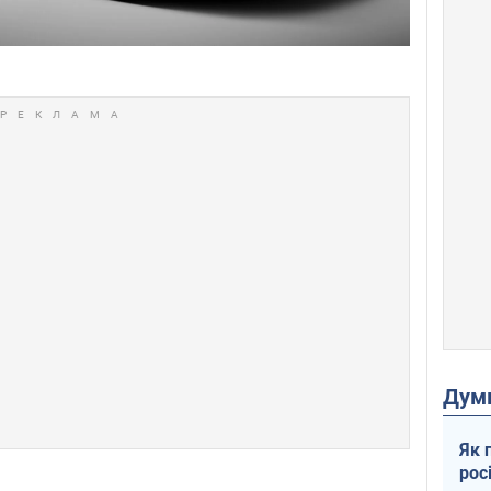
Дум
Як 
рос