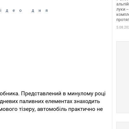
альпій
луки –
ідео дня
компле
протяг
5.08.20
обника. Представлений в минулому році
одневих паливних елементах знаходить
мового тізеру, автомобіль практично не