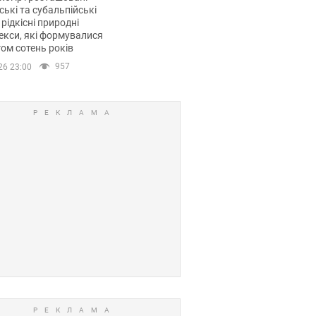
ські та субальпійські
 рідкісні природні
кси, які формувалися
ом сотень років
957
26 23:00