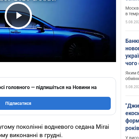
Москва
в темр
5.08.20
Play Video
Банк
ново
укра
чого
Яким б
обмін
сі головного — підпишіться на Новини на
5.08.20
Підписатися
"Джи
екоси
форм
угому поколінні водневого седана Mirai
років
му виконанні в грудні.
заби
У висо