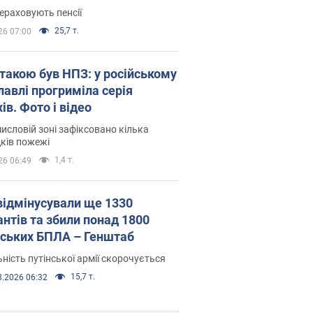
ераховують пенсії
25,7 т.
26 07:00
атакою був НПЗ: у російському
лавлі прогриміла серія
ів. Фото і відео
исловій зоні зафіксовано кілька
ків пожежі
1,4 т.
26 06:49
відмінусували ще 1330
антів та збили понад 1800
йських БПЛА – Генштаб
ність путінської армії скорочується
15,7 т.
8.2026 06:32