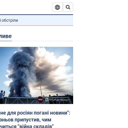
і обстріли
ливе
не для росіян погані новини":
зньов припустив, чим
читься "війна складів"