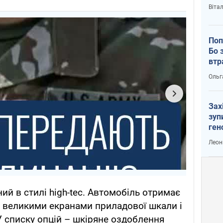
Віта
Поп
Бо 
втр
Ольг
Зах
зуп
ген
Леон
ий в стилі high-teс. Автомобіль отримає
з великими екранами приладової шкали і
У списку опцій – шкіряне оздоблення