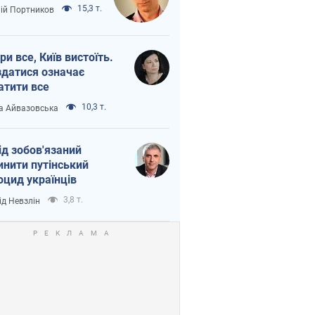
15,3 т.
лій Портников
ри все, Київ вистоїть.
здатися означає
атити все
10,3 т.
а Айвазовська
ід зобов'язаний
инити путінський
оцид українців
3,8 т.
ід Невзлін