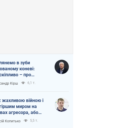
лянемо в зуби
ованому коневі:
скіпливо – про
омогу Україні
6,1 т.
сандр Кірш
 жахливою війною і
гіршим миром на
вах агресора, або
вихідність – теж
5,5 т.
сій Копитько
оя Росії