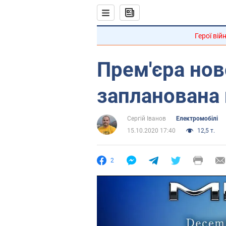
Герої вій
Прем'єра ново
запланована 
Сергій Іванов
Електромобілі
15.10.2020 17:40
12,5 т.
2