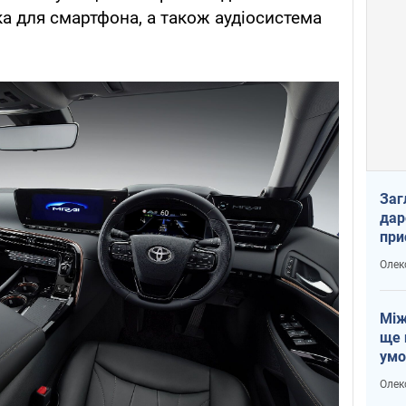
ка для смартфона, a також аудіосистема
Заг
дар
при
доп
Олек
Між
ще 
умо
Без
Олек
збр