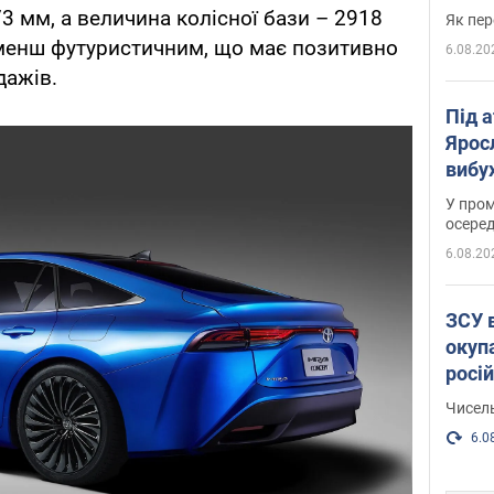
3 мм, а величина колісної бази – 2918
Як пер
 менш футуристичним, що має позитивно
6.08.20
дажів.
Під 
Ярос
вибух
У пром
осеред
6.08.20
ЗСУ 
окуп
росі
Чисель
6.0