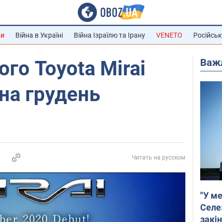
ни
Війна в Україні
Війна Ізраїлю та Ірану
VENETO
Російськ
Важ
го Toyota Mirai
на грудень
Читать на русском
"У ме
Селе
закін