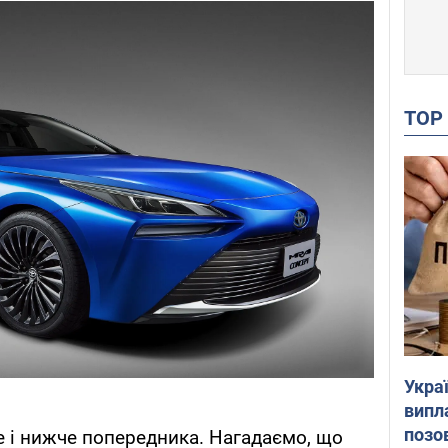
TO
Украї
випл
позо
 і нижче попередника. Нагадаємо, що