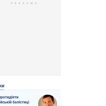
ки
протидіяти
ійській балістиці