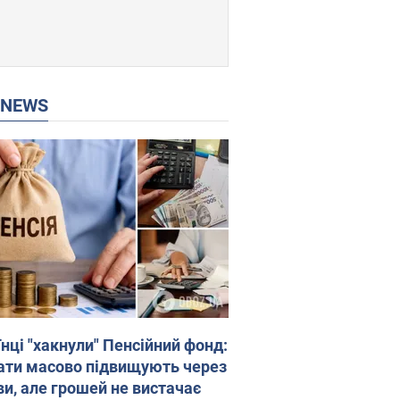
P NEWS
нці "хакнули" Пенсійний фонд:
ати масово підвищують через
ви, але грошей не вистачає