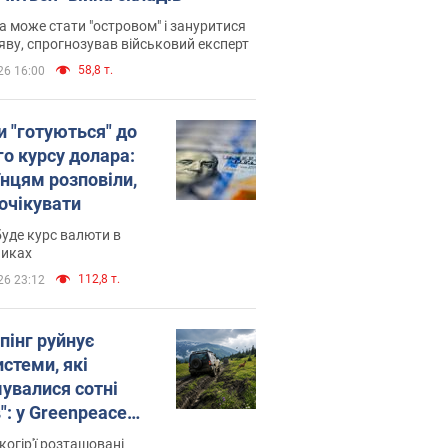
 може стати "островом" і зануритися
яву, спрогнозував військовий експерт
58,8 т.
26 16:00
и "готуються" до
го курсу долара:
їнцям розповіли,
 очікувати
уде курс валюти в
никах
112,8 т.
26 23:12
пінг руйнує
стеми, які
увалися сотні
": у Greenpeace
ли на сполох
когір'ї розташовані