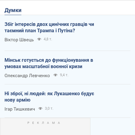
Думки
Збіг інтересів двох цинічних гравців чи
таємний план Трампа і Путіна?
Віктор Швець
4,8 т.
Мінськ готується до функціонування в
умовах масштабної воєнної кризи
Олександр Левченко
9,4 т.
Ні зброї, ні людей: як Лукашенко будує
нову армію
Ігар Тишкевич
3,0 т.