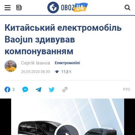
Китайський електромобіль
Baojun здивував
компонуванням
Сергій Іванов
Електромобілі
26.05.2020 08:30
11,5 т.
2
РУС