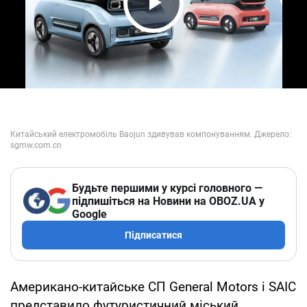
Play Video
Будьте першими у курсі головного —
підпишіться на Новини на OBOZ.UA у
Google
Підписатися
Американо-китайське СП General Motors і SAIC
представило футуристичний міський