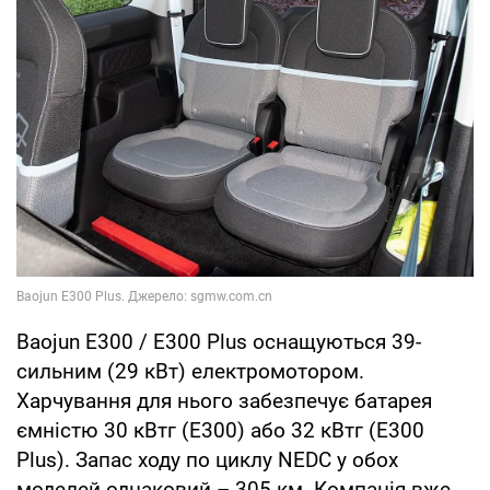
Baojun E300 / E300 Plus оснащуються 39-
сильним (29 кВт) електромотором.
Харчування для нього забезпечує батарея
ємністю 30 кВтг (E300) або 32 кВтг (E300
Plus). Запас ходу по циклу NEDC у обох
моделей однаковий – 305 км. Компанія вже