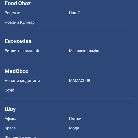
Food Oboz
Рецепти
Напої
Новини Кулінарії
Економіка
Ринки та компанії
Макроекономіка
MedOboz
Новини медицини
MAMACLUB
Covid
Шоу
Афіша
Плітки
Краса
Мода
Жіночий журнал