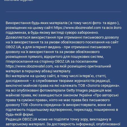
Використання будь-яких матеріалів ( в тому числі фото- та відео-),
розміщених на цьому сайті
https://www.obozrevatel.com
та всіх його
піддоменах, в будь-якому вигляді суворо заборонено.
Дозволяється використання при отриманні письмового дозволу
на їх використання та за умови обов'язкового посилання на сайт
OBOZ.UA, а для інтернет-видань - при отриманні письмового
дозволу на їх використання та за умови обов'язкового
розміщення прямого, відкритого для пошукових систем,
гіперпосилання на сторінку OBOZ.UA за посиланням
https://www.obozrevatel.com
, на якій розміщено оригінальний
матеріал в першому абзаці матеріалу.
Всі матеріали на цьому сайті, в тому числі інтерв’ю, статті,
дослідження – є службовими творами журналістів редакції,
виключні майнові права на які належать ТОВ «Золота середина».
На всі опубліковані фотоматеріали Getty Images редакція має
майнові права, які захищаються законом України «Про авторські
права та суміжні права», ніхто не має права без письмового
дозволу ТОВ «Золота середина» їх використовувати, вони не
підлягають подальшому відтворенню, перекладу, поширенню в
будь-якій формі.
Редакція OBOZ.UA може не поділяти точку зору, викладену в
авторському матеріалі. За достовірність інформації, опублікованої