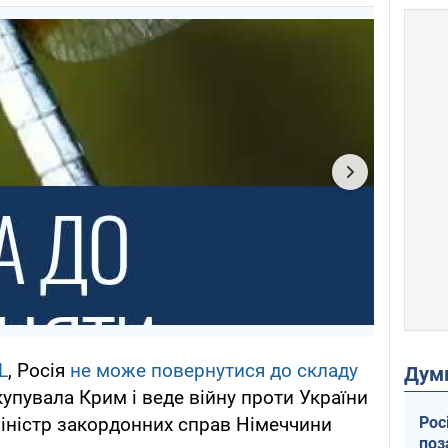
L
, Росія
не може повернутися до складу
Дум
упувала Крим і веде війну проти України
Рос
міністр закордонних справ Німеччини
поз