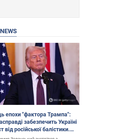
P NEWS
ць епохи "фактора Трампа":
насправді забезпечить Україні
т від російської балістики.
рв’ю з Безсмертним
мир Зеленський зустрівся з