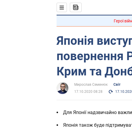
Герої вій
Японія висту
повернення Р
Крим та Дон
Мирослав Семенюк
Світ
17.10.2020 08:28
17.10.202
Для Японії надзвичайно важли
Японія також буде підтримуват