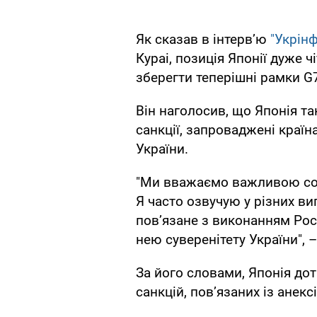
Як сказав в інтерв’ю
"Укрін
Кураі, позиція Японії дуже 
зберегти теперішні рамки G
Він наголосив, що Японія т
санкції, запроваджені країн
України.
"Ми вважаємо важливою солі
Я часто озвучую у різних в
пов’язане з виконанням Ро
нею суверенітету України", 
За його словами, Японія дот
санкцій, пов’язаних із анек