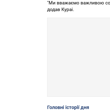
"Ми вважаємо важливою солі
додав Кураі.
Головні історії дня