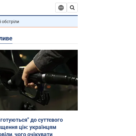
і обстріли
ливе
"готуються" до суттєвого
ищення цін: українцям
віли, чого очікувати