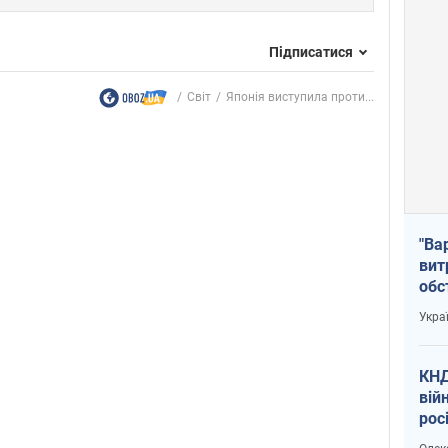
Підписатися
Світ
Японія виступила проти...
"Ва
вит
обс
вря
Укра
офі
КНД
вій
рос
пів