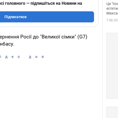
росі
сі головного — підпишіться на Новини на
Це "по
Фото
естети
Макса
Підписатися
7.08.20
рнення Росії до "Великої сімки" (G7)
нбасу.
ідео дня