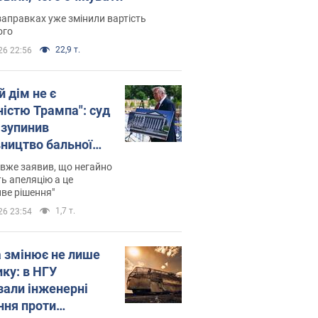
заправках уже змінили вартість
ого
22,9 т.
26 22:56
й дім не є
ністю Трампа": суд
зупинив
вництво бальної
 за $400 млн
вже заявив, що негайно
ь апеляцію а це
ве рішення"
1,7 т.
26 23:54
а змінює не лише
ику: в НГУ
зали інженерні
ння проти