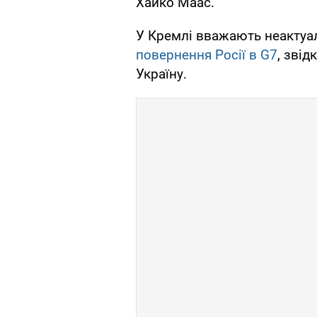
Хайко Маас.
У Кремлі вважають неакту
повернення Росії в G7
, звід
Україну.