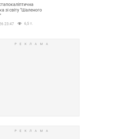
йських FPV-дронів.
стапокаліптична
ка зі світу "Шаленого
"
6,5 т.
26 23:47