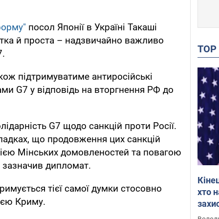
форму"
посол Японії в Україні Такаші
чітка й проста – надзвичайно важливо
TO
7.
акож підтримуватиме антиросійські
ами G7 у відповідь на вторгнення РФ до
дарність G7 щодо санкцій проти Росії.
ипадках, що продовження цих санкцій
сією Мінських домовленостей та повагою
– зазначив дипломат.
Кіне
римується тієї самої думки стосовно
хто 
сією Криму.
захис
Інте
Володи