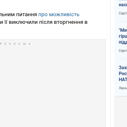
нас
тем
альним питання
про можливість
Серг
ки її виключили після вторгнення в
"Ми
гір
під
рак
Серг
Зах
Рос
НАТ
Леон