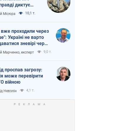
правді диктує
п війни
10,1 т.
ій Місюра
 вже проходили через
ше": Україні не варто
даватися зневірі через
етний терор
9,0 т.
ій Марченко, експерт
ід проспав загрозу:
ія може перевірити
О війною
4,1 т.
ід Невзлін