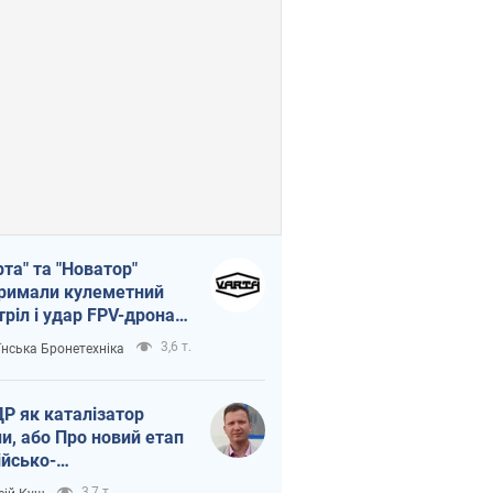
рта" та "Новатор"
римали кулеметний
тріл і удар FPV-дрона,
тувавши життя
3,6 т.
їнська Бронетехніка
церу ЗСУ
Р як каталізатор
ни, або Про новий етап
ійсько-
нічнокорейського
3,7 т.