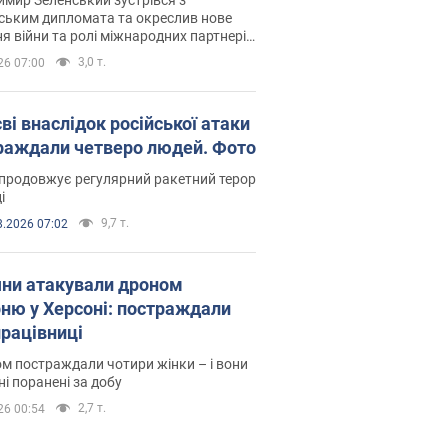
ським дипломата та окреслив нове
я війни та ролі міжнародних партнерів
тьбі з Росією
3,0 т.
26 07:00
ві внаслідок російської атаки
раждали четверо людей. Фото
продовжує регулярний ракетний терор
і
9,7 т.
8.2026 07:02
яни атакували дроном
рню у Херсоні: постраждали
рацівниці
м постраждали чотири жінки – і вони
ні поранені за добу
2,7 т.
26 00:54