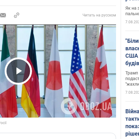
Як на 
пальн
Читать на русском
7.08.20
"Біли
влас
США 
буді
зали
Трамп 
подаст
Play Video
"жахли
7.08.20
Війн
такт
пока
ріше