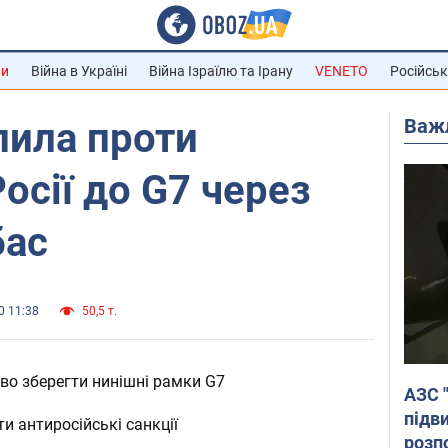
ни
Війна в Україні
Війна Ізраїлю та Ірану
VENETO
Російськ
Важ
пила проти
осії до G7 через
бас
0 11:38
50,5 т.
во зберегти нинішні рамки G7
АЗС 
підв
и антиросійські санкції
розпо