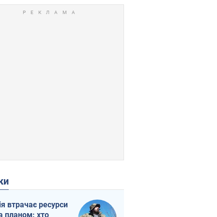
ки
ія втрачає ресурси
а планом: хто