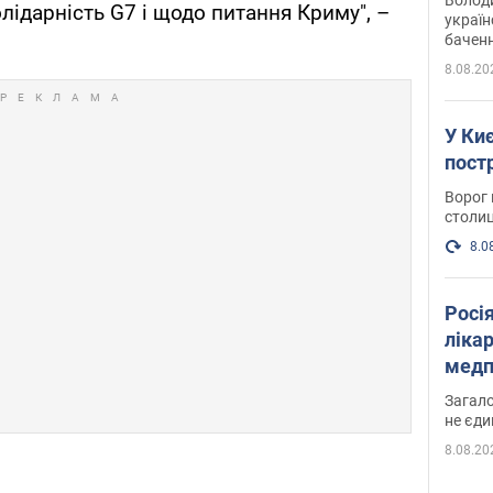
дарність G7 і щодо питання Криму", –
україн
баченн
у боро
8.08.20
У Киє
пост
Ворог 
столиц
8.0
Росі
ліка
медп
Загало
не єди
8.08.20