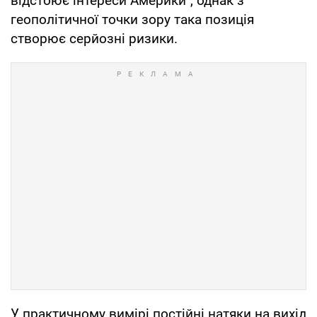
відстоює інтереси Америки", однак з
геополітичної точки зору така позиція
створює серйозні ризики.
У практичному вимірі постійні натяки на вихід