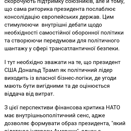
скорочують підтримку союзників, але й тому,
що сама риторика президента послаблює
консолідацію європейських держав. Цим
стимулюючи внутрішні дебати щодо
необхідності самостійної оборонної політики
та створюючи передумови для політичного
шантажу у сфері трансатлантичної безпеки.
І тут необхідно зважати на те, що президент
США Дональд Трамп як політичний лідер
виходить із власної бізнес-логіки, де угоди
мають бути вигідними та де оцінюється
віддача від витрат.
З цієї перспективи фінансова критика НАТО
має внутрішньополітичний сенс, адже
дозволяє формувати образ президента, "який