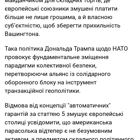
майданчиком для складних торгів, де
європейські союзники змушені платити
більше не лише грошима, а й власною
суб’єктністю, щоб зберегти прихильність
Вашингтона.
Така політика Дональда Трампа щодо НАТО
провокує фундаментальне зміщення
парадигми колективної безпеки,
перетворюючи альянс із солідарного
оборонного блоку на інструмент
транзакційної геополітики.
Відмова від концепції "автоматичних"
гарантій за статтею 5 змушує європейські
столиці усвідомити, що американська
парасолька відтепер є не безумовним
активом, а предметом складного політичного