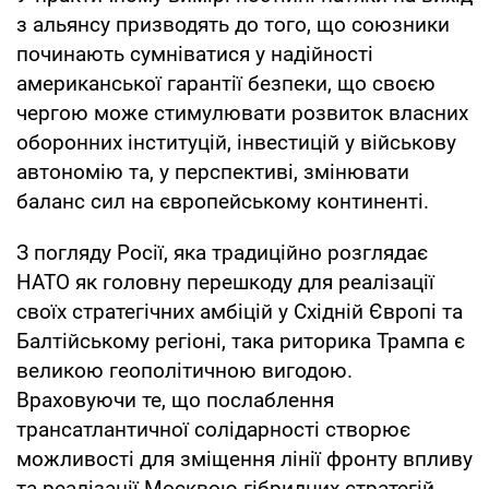
з альянсу призводять до того, що союзники
починають сумніватися у надійності
американської гарантії безпеки, що своєю
чергою може стимулювати розвиток власних
оборонних інституцій, інвестицій у військову
автономію та, у перспективі, змінювати
баланс сил на європейському континенті.
З погляду Росії, яка традиційно розглядає
НАТО як головну перешкоду для реалізації
своїх стратегічних амбіцій у Східній Європі та
Балтійському регіоні, така риторика Трампа є
великою геополітичною вигодою.
Враховуючи те, що послаблення
трансатлантичної солідарності створює
можливості для зміщення лінії фронту впливу
та реалізації Москвою гібридних стратегій