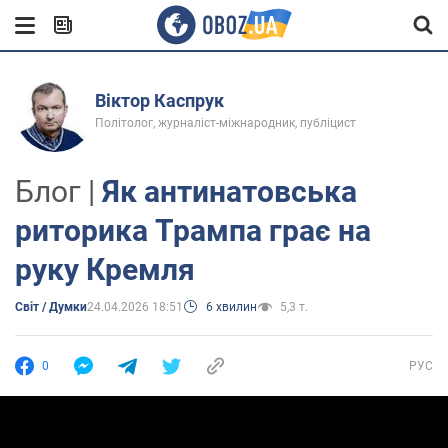
Віктор Каспрук
Політолог, журналіст-міжнародник, публіцист
Блог |
Як антинатовська
риторика Трампа грає на
руку Кремля
Світ / Думки
24.04.2026 18:51
6 хвилин
5,3 т.
0
РУС