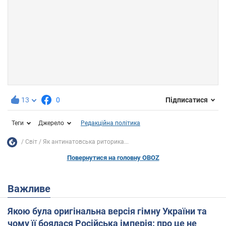
13
0
Підписатися
Теги
Джерело
Редакційна політика
Світ
Як антинатовська риторика...
Повернутися на головну OBOZ
Важливе
Якою була оригінальна версія гімну України та
чому її боялася Російська імперія: про це не