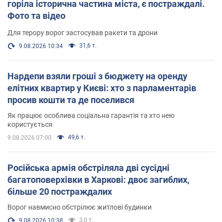
горіла історична частина міста, є постраждалі.
Фото та відео
Для терору ворог застосував ракети та дрони
31,6 т.
9.08.2026 10:34
Нардепи взяли гроші з бюджету на оренду
елітних квартир у Києві: хто з парламентарів
просив кошти та де поселився
Як працює особлива соціальна гарантія та хто нею
користується
49,6 т.
9.08.2026 07:00
Російська армія обстріляла дві сусідні
багатоповерхівки в Харкові: двоє загиблих,
більше 20 постраждалих
Ворог навмисно обстрілює житлові будинки
3,0 т.
9.08.2026 10:38