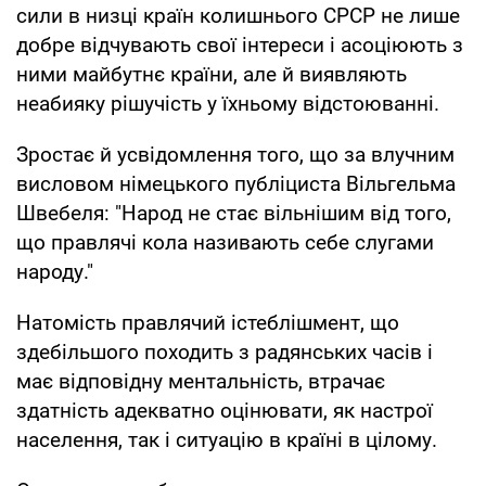
сили в низці країн колишнього СРСР не лише
добре відчувають свої інтереси і асоціюють з
ними майбутнє країни, але й виявляють
неабияку рішучість у їхньому відстоюванні.
Зростає й усвідомлення того, що за влучним
висловом німецького публіциста Вільгельма
Швебеля: "Народ не стає вільнішим від того,
що правлячі кола називають себе слугами
народу."
Натомість правлячий істеблішмент, що
здебільшого походить з радянських часів і
має відповідну ментальність, втрачає
здатність адекватно оцінювати, як настрої
населення, так і ситуацію в країні в цілому.