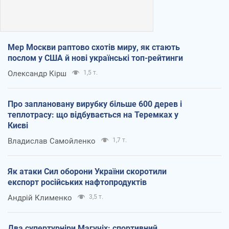
Мер Москви раптово схотів миру, як стають
послом у США й нові українські топ-рейтинги
Олександр Кірш
1,5 т.
Про заплановану вирубку більше 600 дерев і
теплотрасу: що відбувається на Теремках у
Києві
Владислав Самойленко
1,7 т.
Як атаки Сил оборони України скоротили
експорт російських нафтопродуктів
Андрій Клименко
3,5 т.
Два супертурніри Магучіх: спортивний