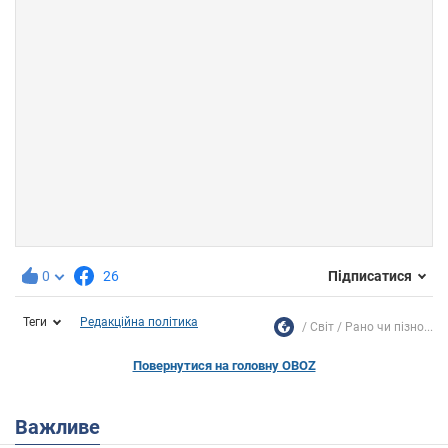
0
26
Підписатися
Теги
Редакційна політика
Світ
Рано чи пізно...
Повернутися на головну OBOZ
Важливе