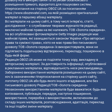
дозволу на їх використання та за умови обов'язкового
розміщення прямого, відкритого для пошукових систем,
гіперпосилання на сторінку OBOZ.UA за посиланням
https://www.obozrevatel.com
, на якій розміщено оригінальний
матеріал в першому абзаці матеріалу.
Всі матеріали на цьому сайті, в тому числі інтерв’ю, статті,
дослідження – є службовими творами журналістів редакції,
виключні майнові права на які належать ТОВ «Золота середина».
На всі опубліковані фотоматеріали Getty Images редакція має
майнові права, які захищаються законом України «Про авторські
права та суміжні права», ніхто не має права без письмового
дозволу ТОВ «Золота середина» їх використовувати, вони не
підлягають подальшому відтворенню, перекладу, поширенню в
будь-якій формі.
Редакція OBOZ.UA може не поділяти точку зору, викладену в
авторському матеріалі. За достовірність інформації, опублікованої
в рекламних матеріалах, відповідальність несе рекламодавець.
Заборонено використання матеріалів розміщених на цьому сайті,
хоч із зазначенням гіперпосилання на сторінку цього сайту,
логотипу OBOZ.UA або будь-якого іншого згадування, але без
письмового дозволу Редакції/ТОВ «Золота середина»
Незаконним використанням матеріалів буде вважатися: будь-яке
копiювання, публiкацiя, передрук, наступне поширення,
використання, переробка з використанням, включенням до
складу інших матеріалів, розповсюдження, адаптація, переклад
та інші подібні зміни матеріалу.