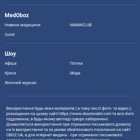
MedOboz
Новини медицини
MAMACLUB
Covid
Шоу
Афіша
Плітки
Краса
Мода
Жіночий журнал
Використання будь-яких матеріалів ( в тому числі фото- та відео-),
розміщених на цьому сайті
https://www.obozrevatel.com
та всіх його
піддоменах, в будь-якому вигляді суворо заборонено.
Дозволяється використання при отриманні письмового дозволу
на їх використання та за умови обов'язкового посилання на сайт
OBOZ.UA, а для інтернет-видань - при отриманні письмового