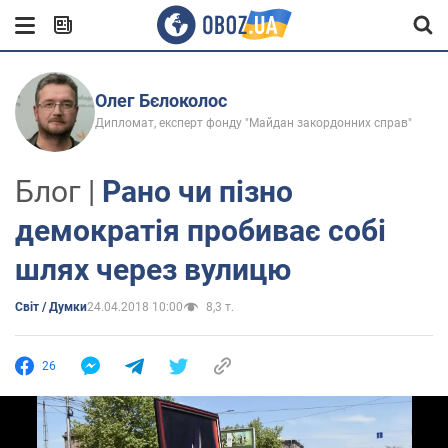
Олег Бєлоколос
Дипломат, експерт фонду "Майдан закордонних справ"
Блог |
Рано чи пізно
демократія пробиває собі
шлях через вулицю
Світ / Думки
24.04.2018 10:00
8,3 т.
26