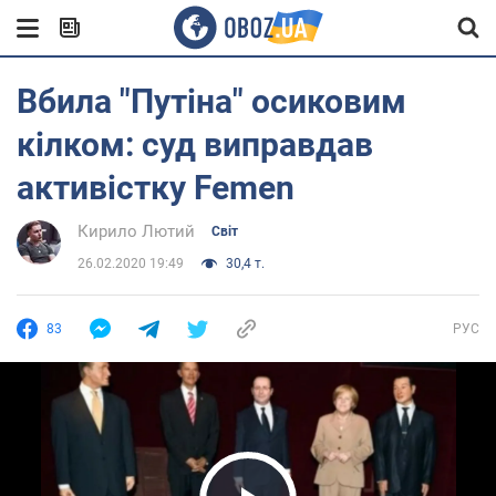
Вбила "Путіна" осиковим
кілком: суд виправдав
активістку Femen
Кирило Лютий
Світ
26.02.2020 19:49
30,4 т.
83
РУС