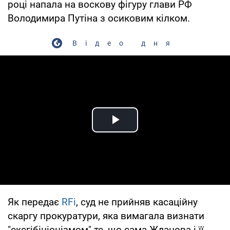
році напала на воскову фігуру глави РФ
Володимира Путіна з осиковим кілком.
Відео дня
Play Video
Як передає
RFi
, суд не прийняв касаційну
скаргу прокуратури, яка вимагала визнати
"ексгібіціонізмом" те, що сама Жданова і її