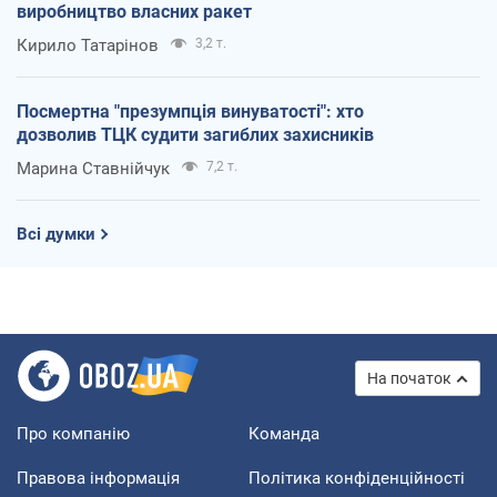
виробництво власних ракет
Кирило Татарінов
3,2 т.
Посмертна "презумпція винуватості": хто
дозволив ТЦК судити загиблих захисників
Марина Ставнійчук
7,2 т.
Всі думки
На початок
Про компанію
Команда
Правова інформація
Політика конфіденційності