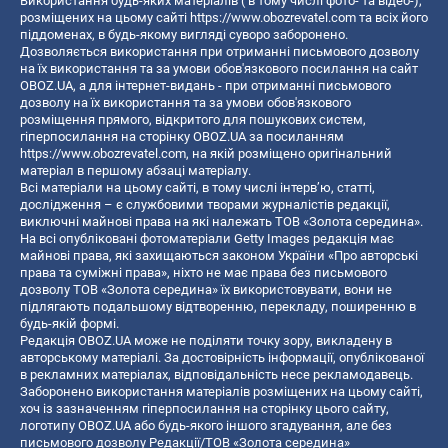
Використання будь-яких матеріалів ( в тому числі фото- та відео-),
розміщених на цьому сайті
https://www.obozrevatel.com
та всіх його
піддоменах, в будь-якому вигляді суворо заборонено.
Дозволяється використання при отриманні письмового дозволу
на їх використання та за умови обов'язкового посилання на сайт
OBOZ.UA, а для інтернет-видань - при отриманні письмового
дозволу на їх використання та за умови обов'язкового
розміщення прямого, відкритого для пошукових систем,
гіперпосилання на сторінку OBOZ.UA за посиланням
https://www.obozrevatel.com
, на якій розміщено оригінальний
матеріал в першому абзаці матеріалу.
Всі матеріали на цьому сайті, в тому числі інтерв’ю, статті,
дослідження – є службовими творами журналістів редакції,
виключні майнові права на які належать ТОВ «Золота середина».
На всі опубліковані фотоматеріали Getty Images редакція має
майнові права, які захищаються законом України «Про авторські
права та суміжні права», ніхто не має права без письмового
дозволу ТОВ «Золота середина» їх використовувати, вони не
підлягають подальшому відтворенню, перекладу, поширенню в
будь-якій формі.
Редакція OBOZ.UA може не поділяти точку зору, викладену в
авторському матеріалі. За достовірність інформації, опублікованої
в рекламних матеріалах, відповідальність несе рекламодавець.
Заборонено використання матеріалів розміщених на цьому сайті,
хоч із зазначенням гіперпосилання на сторінку цього сайту,
логотипу OBOZ.UA або будь-якого іншого згадування, але без
письмового дозволу Редакції/ТОВ «Золота середина»