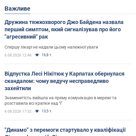
Важливе
Дружина тяжкохворого Джо Байдена назвала
перший симптом, який сигналізував про його
"агресивний" рак
Спершу лікарі не надали цьому належної уваги
16,8 т.
6.08.2026 12:46
Відпустка Лесі Нікітюк у Карпатах обернулася
скандалом: чому ведучу несправедливо
захейтили
Знаменитість вийшла на пряму комунікацію в мережі та
розставила всі крапки над "і"
13,5 т.
6.08.2026 17:32
"Динамо" з перемоги стартувало у кваліфікації