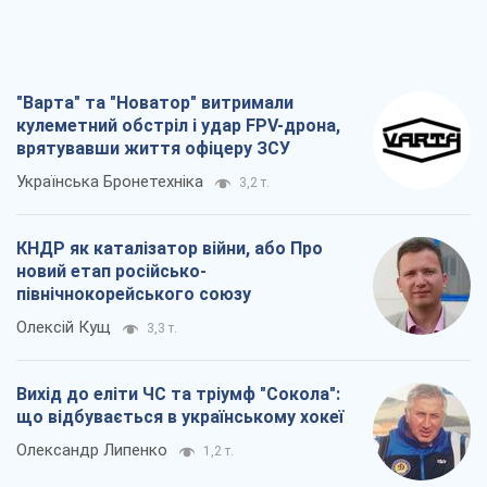
"Варта" та "Новатор" витримали
кулеметний обстріл і удар FPV-дрона,
врятувавши життя офіцеру ЗСУ
Українська Бронетехніка
3,2 т.
КНДР як каталізатор війни, або Про
новий етап російсько-
північнокорейського союзу
Олексій Кущ
3,3 т.
Вихід до еліти ЧС та тріумф "Сокола":
що відбувається в українському хокеї
Олександр Липенко
1,2 т.