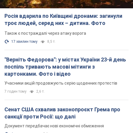
Росія вдарила по Київщині дронами: загинули
троє людей, серед них – дитина. Фото
Також є постраждалі через атаку ворога
17 хвилин тому
8,5 т.
"Верніть Федорова": у містах України 23-й день
поспіль тривають масові мітинги з
картонками. Фото і відео
Учасники акцій продовжують серію щоденних протестів
7 годин тому
2,6 т.
Сенат США схвалив законопроєкт Грема про
санкції проти Росії: що далі
Документ передбачає нові економічні обмеження