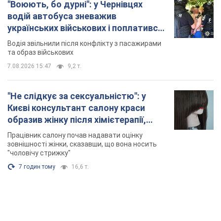
"Воюють, бо дурні": у Чернівцях
водій автобуса зневажив
українських військових і поплатився.
Відео
Водія звільнили після конфлікту з пасажирами
та образ військових
7.08.2026 15:47
9,2 т.
"Не слідкує за сексуальністю": у
Києві консультант салону краси
образив жінку після хімієтерапії,
розгорівся скандал. Фото
Працівник салону почав надавати оцінку
зовнішності жінки, сказавши, що вона носить
"чоловічу стрижку"
7 годин тому
16,6 т.