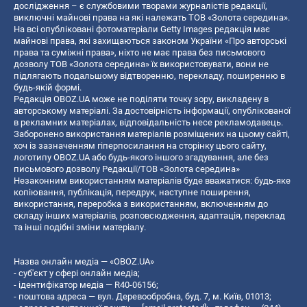
дослідження – є службовими творами журналістів редакції,
виключні майнові права на які належать ТОВ «Золота середина».
На всі опубліковані фотоматеріали Getty Images редакція має
майнові права, які захищаються законом України «Про авторські
права та суміжні права», ніхто не має права без письмового
дозволу ТОВ «Золота середина» їх використовувати, вони не
підлягають подальшому відтворенню, перекладу, поширенню в
будь-якій формі.
Редакція OBOZ.UA може не поділяти точку зору, викладену в
авторському матеріалі. За достовірність інформації, опублікованої
в рекламних матеріалах, відповідальність несе рекламодавець.
Заборонено використання матеріалів розміщених на цьому сайті,
хоч із зазначенням гіперпосилання на сторінку цього сайту,
логотипу OBOZ.UA або будь-якого іншого згадування, але без
письмового дозволу Редакції/ТОВ «Золота середина»
Незаконним використанням матеріалів буде вважатися: будь-яке
копiювання, публiкацiя, передрук, наступне поширення,
використання, переробка з використанням, включенням до
складу інших матеріалів, розповсюдження, адаптація, переклад
та інші подібні зміни матеріалу.
Назва онлайн медіа — «OBOZ.UA»
- суб'єкт у сфері онлайн медіа;
- ідентифікатор медіа — R40-06156;
- поштова адреса — вул. Деревообробна, буд. 7, м. Київ, 01013;