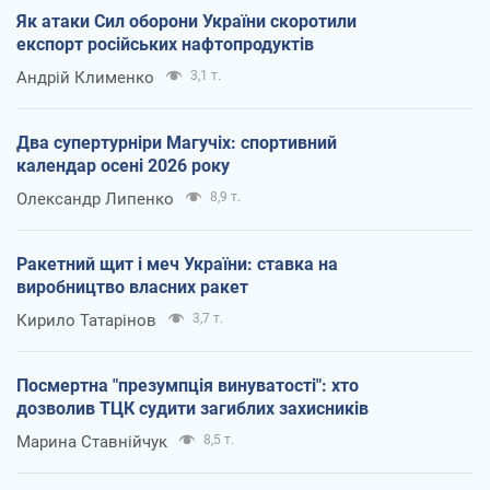
Як атаки Сил оборони України скоротили
експорт російських нафтопродуктів
Андрій Клименко
3,1 т.
Два супертурніри Магучіх: спортивний
календар осені 2026 року
Олександр Липенко
8,9 т.
Ракетний щит і меч України: ставка на
виробництво власних ракет
Кирило Татарінов
3,7 т.
Посмертна "презумпція винуватості": хто
дозволив ТЦК судити загиблих захисників
Марина Ставнійчук
8,5 т.