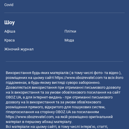
Covid
Шоу
Афіша
Плітки
Краса
Мода
Жіночий журнал
Використання будь-яких матеріалів ( в тому числі фото- та відео-),
розміщених на цьому сайті
https://www.obozrevatel.com
та всіх його
піддоменах, в будь-якому вигляді суворо заборонено.
Дозволяється використання при отриманні письмового дозволу
на їх використання та за умови обов'язкового посилання на сайт
OBOZ.UA, а для інтернет-видань - при отриманні письмового
дозволу на їх використання та за умови обов'язкового
розміщення прямого, відкритого для пошукових систем,
гіперпосилання на сторінку OBOZ.UA за посиланням
https://www.obozrevatel.com
, на якій розміщено оригінальний
матеріал в першому абзаці матеріалу.
Всі матеріали на цьому сайті, в тому числі інтерв’ю, статті,