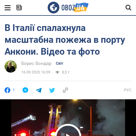
В Італії спалахнула
масштабна пожежа в порту
Анкони. Відео та фото
Борис Бондар
Світ
16.09.2020 16:09
8,5 т.
1
РУС