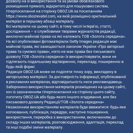
дозволу на їх використання та за умови обов'язкового
розміщення прямого, відкритого для пошукових систем,
гіперпосилання на сторінку OBOZ.UA за посиланням
https://www.obozrevatel.com
, на якій розміщено оригінальний
матеріал в першому абзаці матеріалу.
Всі матеріали на цьому сайті, в тому числі інтерв’ю, статті,
дослідження – є службовими творами журналістів редакції,
виключні майнові права на які належать ТОВ «Золота середина».
На всі опубліковані фотоматеріали Getty Images редакція має
майнові права, які захищаються законом України «Про авторські
права та суміжні права», ніхто не має права без письмового
дозволу ТОВ «Золота середина» їх використовувати, вони не
підлягають подальшому відтворенню, перекладу, поширенню в
будь-якій формі.
Редакція OBOZ.UA може не поділяти точку зору, викладену в
авторському матеріалі. За достовірність інформації, опублікованої
в рекламних матеріалах, відповідальність несе рекламодавець.
Заборонено використання матеріалів розміщених на цьому сайті,
хоч із зазначенням гіперпосилання на сторінку цього сайту,
логотипу OBOZ.UA або будь-якого іншого згадування, але без
письмового дозволу Редакції/ТОВ «Золота середина»
Незаконним використанням матеріалів буде вважатися: будь-яке
копiювання, публiкацiя, передрук, наступне поширення,
використання, переробка з використанням, включенням до
складу інших матеріалів, розповсюдження, адаптація, переклад
та інші подібні зміни матеріалу.