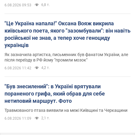
6,8 т.
6.08.2026 09:53
"Це Україна напала!" Оксана Вояж викрила
київського поета, якого "зазомбували": він навіть
російської не знав, а тепер хоче геноциду
українців
Як зазначила артистка, письменник був фанатом України, але
після переїзду в РФ йому "промили мозок"
4,2 т.
6.08.2026 11:42
"Був знесилений": в Україні врятували
пораненого грифа, який обрав для себе
нетиповий маршрут. Фото
Травмованого птаха виявили на межі Київщині та Черкащини
2,1 т.
6.08.2026 11:09