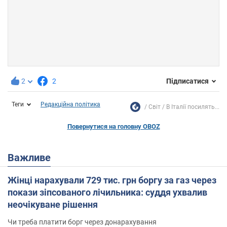
2
2
Підписатися
Теги
Редакційна політика
Світ
В Італії посилять...
Повернутися на головну OBOZ
Важливе
Жінці нарахували 729 тис. грн боргу за газ через
покази зіпсованого лічильника: суддя ухвалив
неочікуване рішення
Чи треба платити борг через донарахування