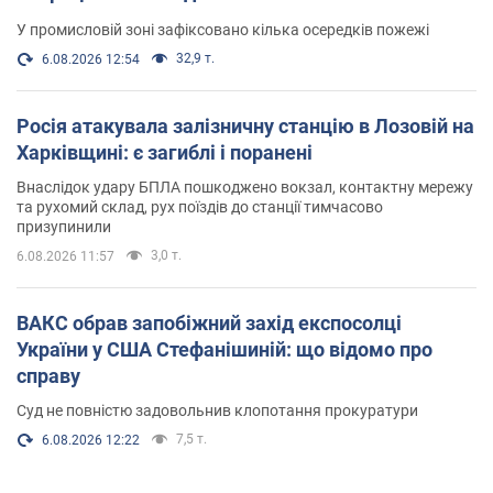
У промисловій зоні зафіксовано кілька осередків пожежі
32,9 т.
6.08.2026 12:54
Росія атакувала залізничну станцію в Лозовій на
Харківщині: є загиблі і поранені
Внаслідок удару БПЛА пошкоджено вокзал, контактну мережу
та рухомий склад, рух поїздів до станції тимчасово
призупинили
3,0 т.
6.08.2026 11:57
ВАКС обрав запобіжний захід експосолці
України у США Стефанішиній: що відомо про
справу
Суд не повністю задовольнив клопотання прокуратури
7,5 т.
6.08.2026 12:22