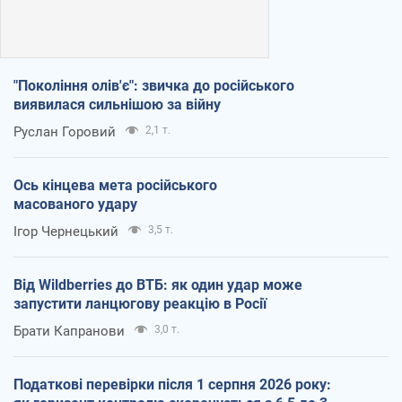
"Покоління олів'є": звичка до російського
виявилася сильнішою за війну
Руслан Горовий
2,1 т.
Ось кінцева мета російського
масованого удару
Ігор Чернецький
3,5 т.
Від Wildberries до ВТБ: як один удар може
запустити ланцюгову реакцію в Росії
Брати Капранови
3,0 т.
Податкові перевірки після 1 серпня 2026 року: