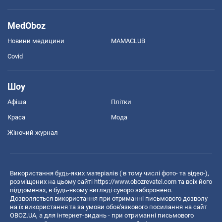
MedOboz
Новини медицини
MAMACLUB
Covid
Шоу
Афіша
Плітки
Краса
Мода
Жіночий журнал
Використання будь-яких матеріалів ( в тому числі фото- та відео-),
розміщених на цьому сайті
https://www.obozrevatel.com
та всіх його
піддоменах, в будь-якому вигляді суворо заборонено.
Дозволяється використання при отриманні письмового дозволу
на їх використання та за умови обов'язкового посилання на сайт
OBOZ.UA, а для інтернет-видань - при отриманні письмового