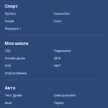
Спорт
Футбол
Баскетбол
Хокей
Бокс
Формула-1
Моя школа
ГДЗ
Підручники
Онлайн уроки
ДПА
ЗНО
НМТ
СНД посібники
Авто
Тест Драйв
Електромобілі
Акції
Сервіс