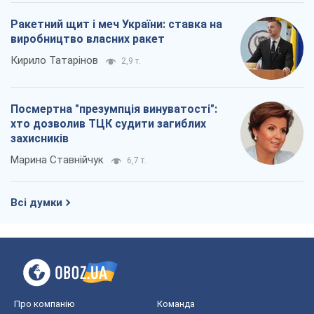
Ракетний щит і меч України: ставка на
виробництво власних ракет
Кирило Татарінов
2,9 т.
Посмертна "презумпція винуватості":
хто дозволив ТЦК судити загиблих
захисників
Марина Ставнійчук
6,7 т.
Всі думки
Про компанію
Команда