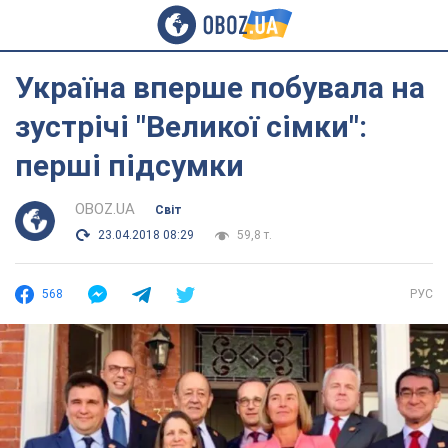
Україна вперше побувала на
зустрічі "Великої сімки":
перші підсумки
OBOZ.UA
Світ
23.04.2018 08:29
59,8 т.
568
РУС