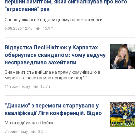
перший симптом, який сигналізував про його
"агресивний" рак
Спершу лікарі не надали цьому належної уваги
6.08.2026 12:46
15,9 т.
Відпустка Лесі Нікітюк у Карпатах
обернулася скандалом: чому ведучу
несправедливо захейтили
Знаменитість вийшла на пряму комунікацію в
мережі та розставила всі крапки над "і"
11 годин тому
12,7 т.
"Динамо" з перемоги стартувало у
кваліфікації Ліги конференцій. Відео
Матч відбувся в Любліні
7 годин тому
2,0 т.