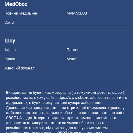
MedOboz
Новини медицини
MAMACLUB
Covid
Шоу
Афіша
Плітки
Краса
Мода
Жіночий журнал
Використання будь-яких матеріалів ( в тому числі фото- та відео-),
розміщених на цьому сайті
https://www.obozrevatel.com
та всіх його
піддоменах, в будь-якому вигляді суворо заборонено.
Дозволяється використання при отриманні письмового дозволу
на їх використання та за умови обов'язкового посилання на сайт
OBOZ.UA, а для інтернет-видань - при отриманні письмового
дозволу на їх використання та за умови обов'язкового
розміщення прямого, відкритого для пошукових систем,
гіперпосилання на сторінку OBOZ.UA за посиланням