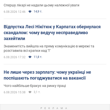
Спершу лікарі не надали цьому належної уваги
14,9 т.
6.08.2026 12:46
Відпустка Лесі Нікітюк у Карпатах обернулася
скандалом: чому ведучу несправедливо
захейтили
Знаменитість вийшла на пряму комунікацію в мережі та
розставила всі крапки над "і"
11,8 т.
6.08.2026 17:32
Не лише через зарплату: чому українці не
поспішають погоджуватися на вакансії
Чого найбільше бракує на ринку праці
3,1 т.
6.08.2026 15:38