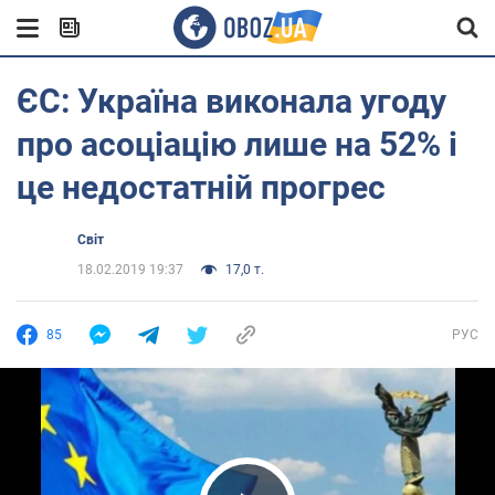
ЄС: Україна виконала угоду
про асоціацію лише на 52% і
це недостатній прогрес
Світ
18.02.2019 19:37
17,0 т.
85
РУС