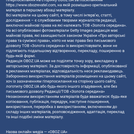
https://www.obozrevatel.com
, на якій розміщено оригінальний
матеріал в першому абзаці матеріалу.
Всі матеріали на цьому сайті, в тому числі інтерв’ю, статті,
дослідження – є службовими творами журналістів редакції,
виключні майнові права на які належать ТОВ «Золота середина».
На всі опубліковані фотоматеріали Getty Images редакція має
майнові права, які захищаються законом України «Про авторські
права та суміжні права», ніхто не має права без письмового
дозволу ТОВ «Золота середина» їх використовувати, вони не
підлягають подальшому відтворенню, перекладу, поширенню в
будь-якій формі.
Редакція OBOZ.UA може не поділяти точку зору, викладену в
авторському матеріалі. За достовірність інформації, опублікованої
в рекламних матеріалах, відповідальність несе рекламодавець.
Заборонено використання матеріалів розміщених на цьому сайті,
хоч із зазначенням гіперпосилання на сторінку цього сайту,
логотипу OBOZ.UA або будь-якого іншого згадування, але без
письмового дозволу Редакції/ТОВ «Золота середина»
Незаконним використанням матеріалів буде вважатися: будь-яке
копiювання, публiкацiя, передрук, наступне поширення,
використання, переробка з використанням, включенням до
складу інших матеріалів, розповсюдження, адаптація, переклад
та інші подібні зміни матеріалу.
Назва онлайн медіа — «OBOZ.UA»