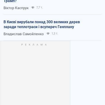
Трамп?
Віктор Каспрук
7,7 т.
В Києві вирубали понад 300 великих дерев
заради теплотраси і всупереч Генплану
Владислав Самойленко
1,3 т.