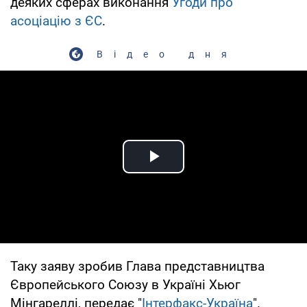
деяких сферах виконання
Угоди про
асоціацію з ЄС
.
Відео дня
Play Video
Таку заяву зробив Глава представництва
Європейського Союзу в Україні Хьюг
Мінгареллі, передає "
Інтерфакс-Україна
".