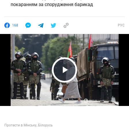
покаранням за спорудження барикад
168
РУС
Play Video