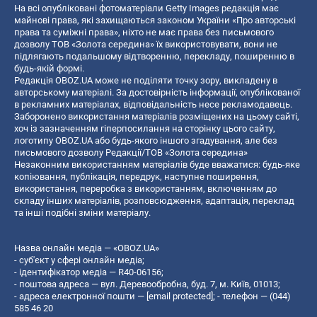
На всі опубліковані фотоматеріали Getty Images редакція має
майнові права, які захищаються законом України «Про авторські
права та суміжні права», ніхто не має права без письмового
дозволу ТОВ «Золота середина» їх використовувати, вони не
підлягають подальшому відтворенню, перекладу, поширенню в
будь-якій формі.
Редакція OBOZ.UA може не поділяти точку зору, викладену в
авторському матеріалі. За достовірність інформації, опублікованої
в рекламних матеріалах, відповідальність несе рекламодавець.
Заборонено використання матеріалів розміщених на цьому сайті,
хоч із зазначенням гіперпосилання на сторінку цього сайту,
логотипу OBOZ.UA або будь-якого іншого згадування, але без
письмового дозволу Редакції/ТОВ «Золота середина»
Незаконним використанням матеріалів буде вважатися: будь-яке
копiювання, публiкацiя, передрук, наступне поширення,
використання, переробка з використанням, включенням до
складу інших матеріалів, розповсюдження, адаптація, переклад
та інші подібні зміни матеріалу.
Назва онлайн медіа — «OBOZ.UA»
- суб'єкт у сфері онлайн медіа;
- ідентифікатор медіа — R40-06156;
- поштова адреса — вул. Деревообробна, буд. 7, м. Київ, 01013;
- адреса електронної пошти —
[email protected]
; - телефон — (044)
585 46 20