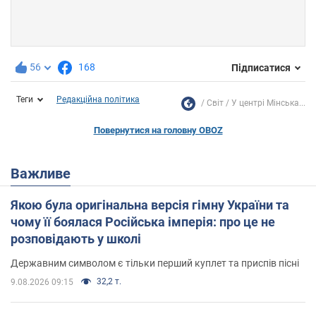
56
168
Підписатися
Теги
Редакційна політика
Світ
У центрі Мінська...
Повернутися на головну OBOZ
Важливе
Якою була оригінальна версія гімну України та
чому її боялася Російська імперія: про це не
розповідають у школі
Державним символом є тільки перший куплет та приспів пісні
32,2 т.
9.08.2026 09:15