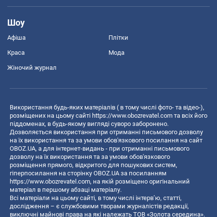
Шоу
Афіша
Плітки
Краса
Мода
Жіночий журнал
Використання будь-яких матеріалів ( в тому числі фото- та відео-),
розміщених на цьому сайті
https://www.obozrevatel.com
та всіх його
піддоменах, в будь-якому вигляді суворо заборонено.
Дозволяється використання при отриманні письмового дозволу
на їх використання та за умови обов'язкового посилання на сайт
OBOZ.UA, а для інтернет-видань - при отриманні письмового
дозволу на їх використання та за умови обов'язкового
розміщення прямого, відкритого для пошукових систем,
гіперпосилання на сторінку OBOZ.UA за посиланням
https://www.obozrevatel.com
, на якій розміщено оригінальний
матеріал в першому абзаці матеріалу.
Всі матеріали на цьому сайті, в тому числі інтерв’ю, статті,
дослідження – є службовими творами журналістів редакції,
виключні майнові права на які належать ТОВ «Золота середина».