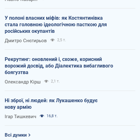
У полоні власних міфів: як Костянтинівка
стала головною ідеологічною пасткою для
російських окупантів
Дмитро Снєгирьов
2,5 т.
Рекрутинг: оновлений і, схоже, корисний
ворожий досвід, або Діалектика вибагливого
боягузтва
Олександр Кірш
2,1 т.
Ні зброї, ні людей: як Лукашенко будує
нову армію
Ігар Тишкевич
16,8 т.
Всі думки