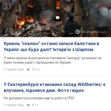
Кремль "спалює" останні запаси балістики в
Україні: що буде далі? Інтерв’ю з Шарпом
У липні країна-агресорка встановила "рекорд" за кількістю
балістичних ракет, запущених по Україні
3 години тому
41,3 т.
У Єкатеринбурзі атаковано склад Wildberries: є
влучання, піднявся дим. Фото і відео
Не допомогла росіянам навіть робота ППО
3 години тому
8,3 т.