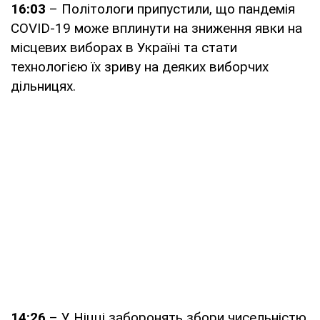
16:03
– Політологи припустили, що пандемія
COVID-19 може вплинути на зниження явки на
місцевих виборах в Україні та стати
технологією їх зриву на деяких виборчих
дільницях.
14:26
– У Ніцці заборонять збори чисельністю