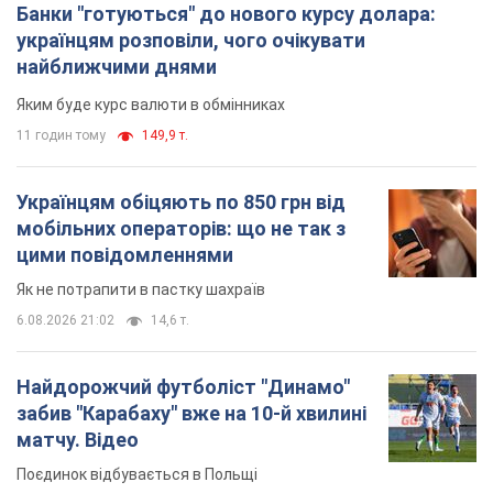
Банки "готуються" до нового курсу долара:
українцям розповіли, чого очікувати
найближчими днями
Яким буде курс валюти в обмінниках
11 годин тому
149,9 т.
Українцям обіцяють по 850 грн від
мобільних операторів: що не так з
цими повідомленнями
Як не потрапити в пастку шахраїв
6.08.2026 21:02
14,6 т.
Найдорожчий футболіст "Динамо"
забив "Карабаху" вже на 10-й хвилині
матчу. Відео
Поєдинок відбувається в Польщі