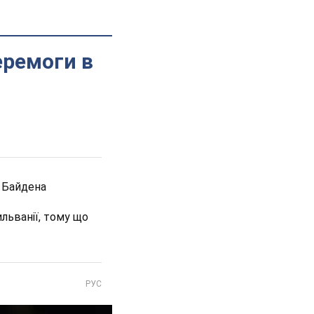
еремоги в
в Байдена
льванії, тому що
РУС