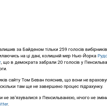
алишив за Байденом тільки 259 голосів вибірників
илаючись на ці дані, колишній мер Нью-Йорка
Рудо
r
, що в демократа забрали 20 голосів у Пенсильвані
ги.
иків сайту Том Беван пояснив, що вони не врахов
скільки там ще не завершено процес підрахунку.
и не зв'язувалися з Пенсильванією, нічого не змін
itter
.