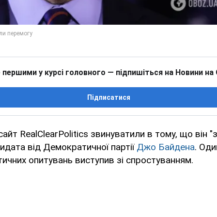
 першими у курсі головного — підпишіться на Новини на
Підписатися
айт RealClearPolitics звинуватили в тому, що він "
идата від Демократичної партії
Джо Байдена
. Оди
тичних опитувань виступив зі спростуванням.