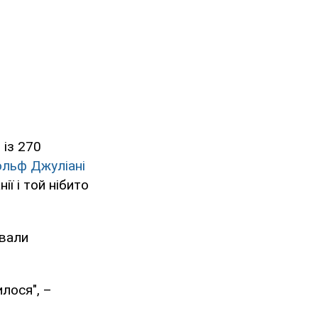
 із 270
льф Джуліані
ї і той нібито
ували
илося", –