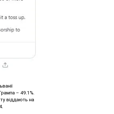
ьванії
Трампа – 49.1%.
ату віддають на
4.