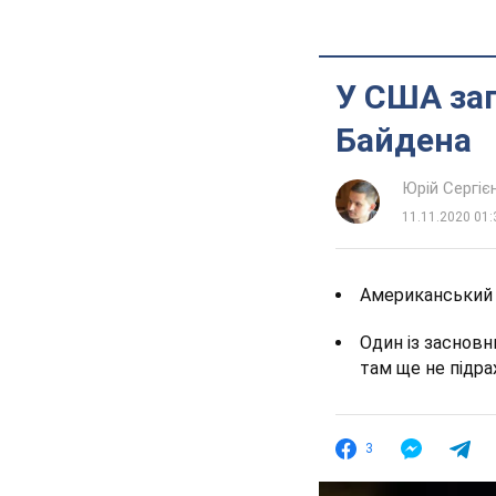
У США зап
Байдена
Юрій Сергіє
11.11.2020 01:
Американський с
Один із засновн
там ще не підра
3