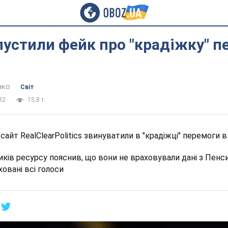
устили фейк про "крадіжку" п
нко
Світ
32
15,8 т.
айт RealClearPolitics звинуватили в "крадіжці" перемоги 
иків ресурсу пояснив, що вони не враховували дані з Пенси
ховані всі голоси