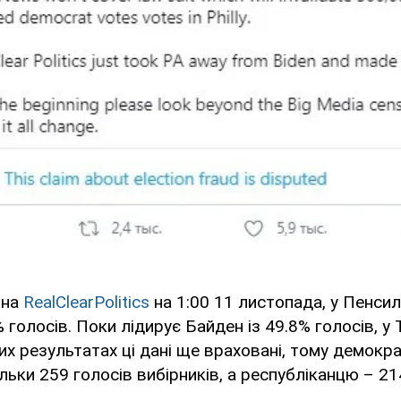
 на
RealClearPolitics
на 1:00 11 листопада, у Пенсил
 голосів. Поки лідирує Байден із 49.8% голосів, у 
их результатах ці дані ще враховані, тому демокр
льки 259 голосів вибірників, а республіканцю – 21