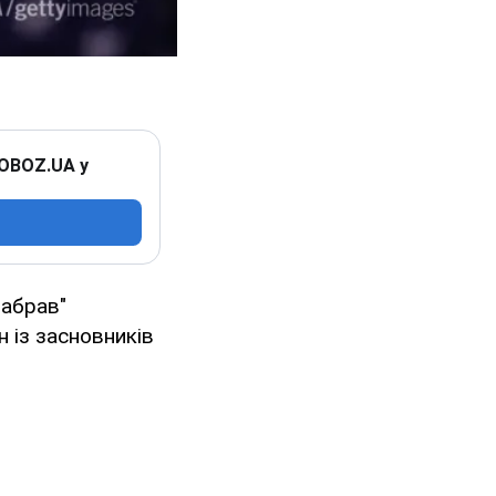
 OBOZ.UA у
забрав"
н із засновників