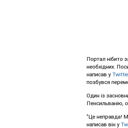
Портал нібито з
необхідних. Пос
написав у
Twitte
позбувся перемо
Один із засновн
Пенсильванію, о
"Це неправда! М
написав він у
Tw