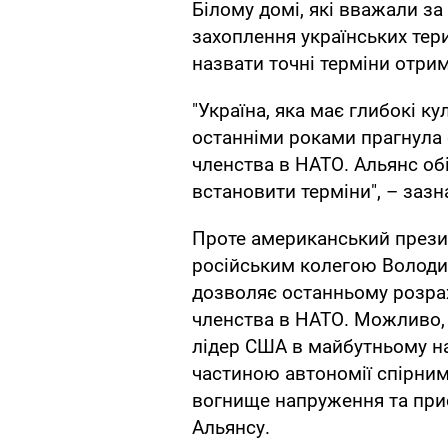
Білому домі, які вважали за
захоплення українських тери
назвати точні терміни отри
"Україна, яка має глибокі ку
останніми роками прагнула б
членства в НАТО. Альянс об
встановити терміни", – зазн
Проте американський презид
російським колегою Володи
дозволяє останньому розрах
членства в НАТО. Можливо, 
лідер США в майбутньому н
частиною автономії спірним
вогнище напруження та прис
Альянсу.