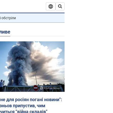
і обстріли
ливе
не для росіян погані новини":
зньов припустив, чим
читься "війна складів"