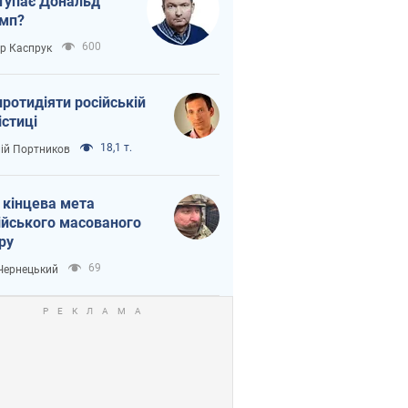
тупає Дональд
мп?
600
ор Каспрук
протидіяти російській
істиці
18,1 т.
лій Портников
 кінцева мета
ійського масованого
ру
69
 Чернецький