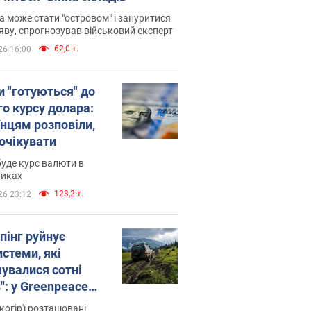
 може стати "островом" і зануритися
яву, спрогнозував військовий експерт
62,0 т.
26 16:00
и "готуються" до
го курсу долара:
їнцям розповіли,
 очікувати
уде курс валюти в
никах
123,2 т.
26 23:12
пінг руйнує
стеми, які
увалися сотні
": у Greenpeace
ли на сполох
когір'ї розташовані