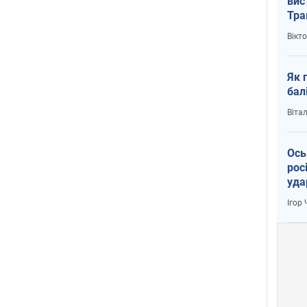
вис
Тра
Вікт
Як 
бал
Віта
Ось
рос
уда
Ігор