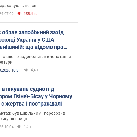
ераховують пенсії
108,4 т.
26 07:00
запобіжний захід
осолці України у США
анішиній: що відомо про
ву
 повністю задовольнив клопотання
ратури
4,4 т.
8.2026 10:31
я атакувала судно під
ором Гвінеї-Бісау у Чорному
: є жертва і постраждалі
нтаж був цивільним і перевозив
нську пшеницю
1,2 т.
26 10:04