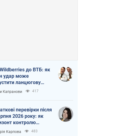
 Wildberries до ВТБ: як
н удар може
устити ланцюгову
кцію в Росії
417
и Капранови
аткові перевірки після
ерпня 2026 року: як
изонт контролю
рочується з 6,5 до 3
483
орія Карпова
ів