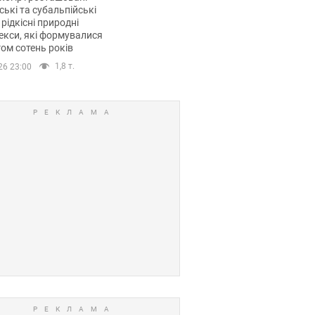
ські та субальпійські
 рідкісні природні
кси, які формувалися
ом сотень років
1,8 т.
26 23:00