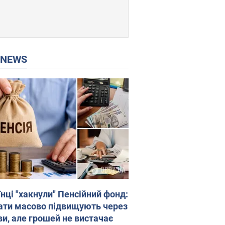
P NEWS
нці "хакнули" Пенсійний фонд:
ати масово підвищують через
ви, але грошей не вистачає