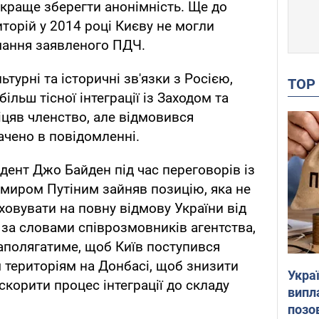
 краще зберегти анонімність. Ще до
торій у 2014 році Києву не могли
мання заявленого ПДЧ.
льтурні та історичні зв'язки з Росією,
TO
ільш тісної інтеграції із Заходом та
іцяв членство, але відмовився
ачено в повідомленні.
ент Джо Байден під час переговорів із
миром Путіним зайняв позицію, яка не
овувати на повну відмову України від
за словами співрозмовників агентства,
аполягатиме, щоб Київ поступився
 територіям на Донбасі, щоб знизити
Украї
корити процес інтеграції до складу
випл
позо