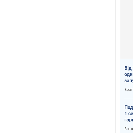
Від
оди
зап
реа
Брат
Под
1 с
гор
ско
Вікт
рок