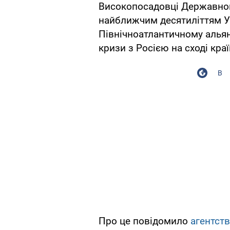
Високопосадовці Державно
найближчим десятиліттям У
Північноатлантичному альян
кризи з Росією на сході кра
В
Про це повідомило
агентст