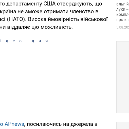
го департаменту США стверджують, що
альпій
луки –
країна не зможе отримати членство в
компле
сі (НАТО). Висока ймовірність військової
протяг
їни віддаляє цю можливість.
5.08.20
ідео дня
во АРnews
, посилаючись на джерела в