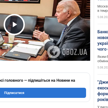
Москва
в темр
5.08.20
Play Video
Банк
ново
укра
чого
Яким б
обмін
5.08.20
сі головного — підпишіться на Новини на
"Джи
екоси
Підписатися
форм
років
заби
У висо