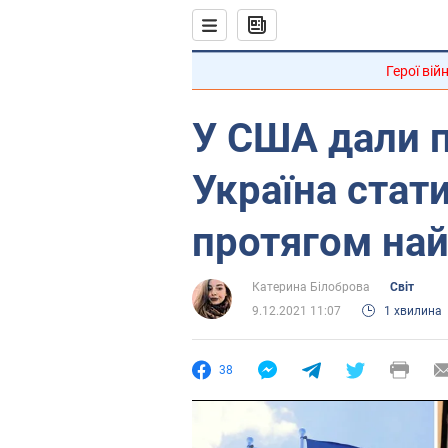
Герої вій
У США дали п
Україна стат
протягом най
Катерина Білоброва
Світ
9.12.2021 11:07
1 хвилина
38