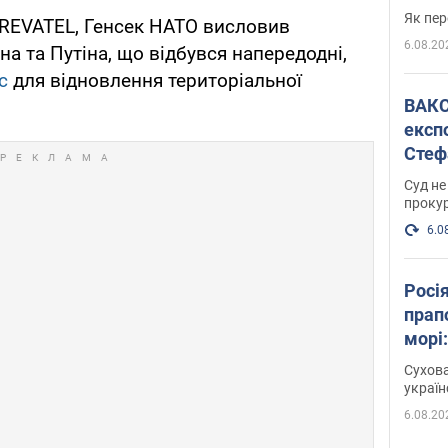
Як пер
REVATEL, Генсек НАТО висловив
6.08.20
на та Путіна, що відбувся напередодні,
с
для відновлення територіальної
ВАКС обрав 
експ
Стеф
спра
Суд не
проку
6.0
Росі
прап
морі
Сухова
украї
6.08.20