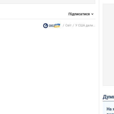
Підписатися
Світ
У США дали...
Дум
На 