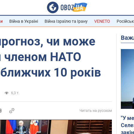
ни
Війна в Україні
Війна Ізраїлю та Ірану
VENETO
Російськ
Важ
рогноз, чи може
и членом НАТО
ближчих 10 років
6,3 т.
Читать на русском
"У ме
Селе
закін