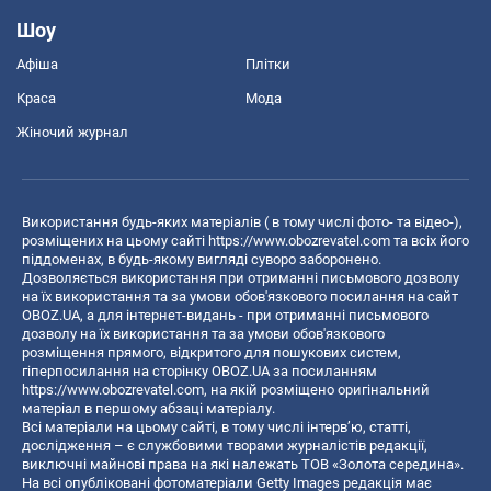
Шоу
Афіша
Плітки
Краса
Мода
Жіночий журнал
Використання будь-яких матеріалів ( в тому числі фото- та відео-),
розміщених на цьому сайті
https://www.obozrevatel.com
та всіх його
піддоменах, в будь-якому вигляді суворо заборонено.
Дозволяється використання при отриманні письмового дозволу
на їх використання та за умови обов'язкового посилання на сайт
OBOZ.UA, а для інтернет-видань - при отриманні письмового
дозволу на їх використання та за умови обов'язкового
розміщення прямого, відкритого для пошукових систем,
гіперпосилання на сторінку OBOZ.UA за посиланням
https://www.obozrevatel.com
, на якій розміщено оригінальний
матеріал в першому абзаці матеріалу.
Всі матеріали на цьому сайті, в тому числі інтерв’ю, статті,
дослідження – є службовими творами журналістів редакції,
виключні майнові права на які належать ТОВ «Золота середина».
На всі опубліковані фотоматеріали Getty Images редакція має