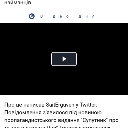
найманців.
Відео дня
Play Video
Про це написав SaitErguven у Twitter.
Повідомлення з'явилося під новиною
пропагандистського видання "Супутник" про
те, що в столиці Лівії Тріполі у зіткненнях