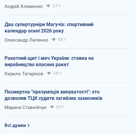
Андрій Клименко
2,1 т.
Два супертурніри Магучіх: спортивний
календар осені 2026 року
Олександр Липенко
6,0 т.
Ракетний щит і меч України: ставка на
виробництво власних ракет
Кирило Татарінов
2,8 т.
Посмертна "презумпція винуватості": хто
дозволив ТЦК судити загиблих захисників
Марина Ставнійчук
6,5 т.
Всі думки