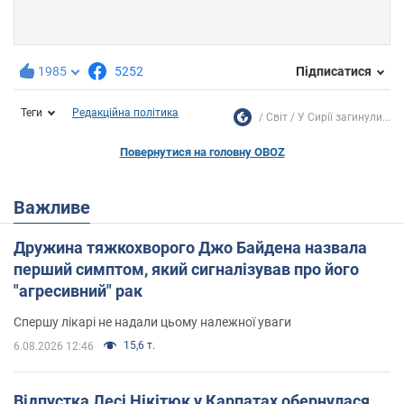
1985
5252
Підписатися
Теги
Редакційна політика
Світ
У Сирії загинули...
Повернутися на головну OBOZ
Важливе
Дружина тяжкохворого Джо Байдена назвала
перший симптом, який сигналізував про його
"агресивний" рак
Спершу лікарі не надали цьому належної уваги
15,6 т.
6.08.2026 12:46
Відпустка Лесі Нікітюк у Карпатах обернулася