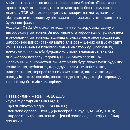
майнові права, які захищаються законом України «Про авторські
права та суміжні права», ніхто не має права без письмового
дозволу ТОВ «Золота середина» їх використовувати, вони не
підлягають подальшому відтворенню, перекладу, поширенню в
будь-якій формі.
Редакція OBOZ.UA може не поділяти точку зору, викладену в
авторському матеріалі. За достовірність інформації, опублікованої
в рекламних матеріалах, відповідальність несе рекламодавець.
Заборонено використання матеріалів розміщених на цьому сайті,
хоч із зазначенням гіперпосилання на сторінку цього сайту,
логотипу OBOZ.UA або будь-якого іншого згадування, але без
письмового дозволу Редакції/ТОВ «Золота середина»
Незаконним використанням матеріалів буде вважатися: будь-яке
копiювання, публiкацiя, передрук, наступне поширення,
використання, переробка з використанням, включенням до
складу інших матеріалів, розповсюдження, адаптація, переклад
та інші подібні зміни матеріалу.
Назва онлайн медіа — «OBOZ.UA»
- суб'єкт у сфері онлайн медіа;
- ідентифікатор медіа — R40-06156;
- поштова адреса — вул. Деревообробна, буд. 7, м. Київ, 01013;
- адреса електронної пошти —
[email protected]
; - телефон — (044)
585 46 20