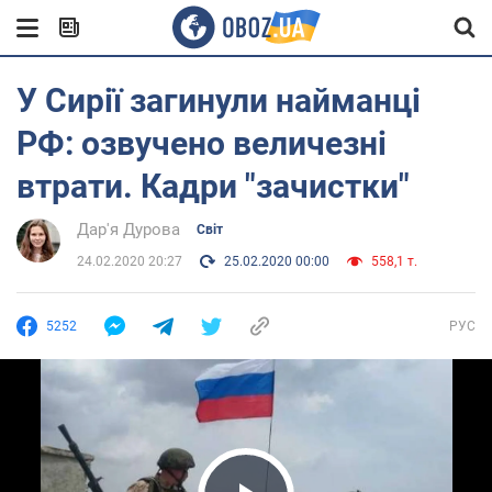
У Сирії загинули найманці
РФ: озвучено величезні
втрати. Кадри "зачистки"
Дар'я Дурова
Світ
24.02.2020 20:27
25.02.2020 00:00
558,1 т.
5252
РУС