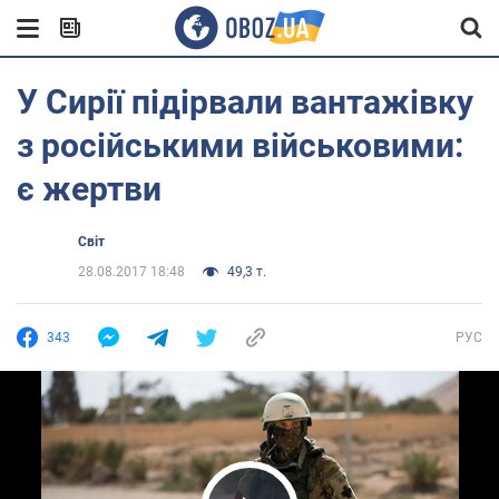
У Сирії підірвали вантажівку
з російськими військовими:
є жертви
Світ
28.08.2017 18:48
49,3 т.
343
РУС