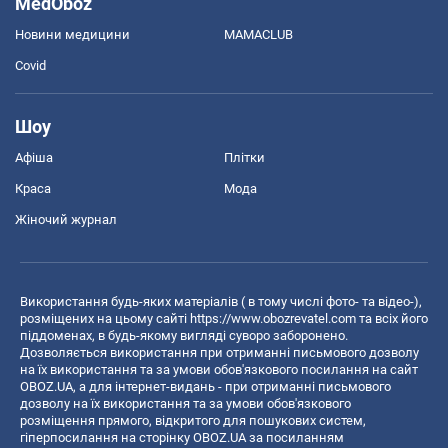
MedOboz
Новини медицини
MAMACLUB
Covid
Шоу
Афіша
Плітки
Краса
Мода
Жіночий журнал
Використання будь-яких матеріалів ( в тому числі фото- та відео-),
розміщених на цьому сайті
https://www.obozrevatel.com
та всіх його
піддоменах, в будь-якому вигляді суворо заборонено.
Дозволяється використання при отриманні письмового дозволу
на їх використання та за умови обов'язкового посилання на сайт
OBOZ.UA, а для інтернет-видань - при отриманні письмового
дозволу на їх використання та за умови обов'язкового
розміщення прямого, відкритого для пошукових систем,
гіперпосилання на сторінку OBOZ.UA за посиланням