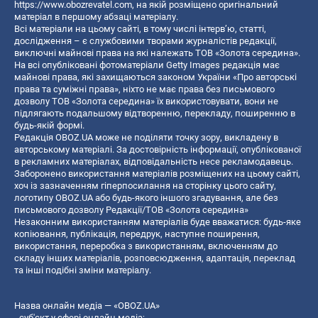
https://www.obozrevatel.com
, на якій розміщено оригінальний
матеріал в першому абзаці матеріалу.
Всі матеріали на цьому сайті, в тому числі інтерв’ю, статті,
дослідження – є службовими творами журналістів редакції,
виключні майнові права на які належать ТОВ «Золота середина».
На всі опубліковані фотоматеріали Getty Images редакція має
майнові права, які захищаються законом України «Про авторські
права та суміжні права», ніхто не має права без письмового
дозволу ТОВ «Золота середина» їх використовувати, вони не
підлягають подальшому відтворенню, перекладу, поширенню в
будь-якій формі.
Редакція OBOZ.UA може не поділяти точку зору, викладену в
авторському матеріалі. За достовірність інформації, опублікованої
в рекламних матеріалах, відповідальність несе рекламодавець.
Заборонено використання матеріалів розміщених на цьому сайті,
хоч із зазначенням гіперпосилання на сторінку цього сайту,
логотипу OBOZ.UA або будь-якого іншого згадування, але без
письмового дозволу Редакції/ТОВ «Золота середина»
Незаконним використанням матеріалів буде вважатися: будь-яке
копiювання, публiкацiя, передрук, наступне поширення,
використання, переробка з використанням, включенням до
складу інших матеріалів, розповсюдження, адаптація, переклад
та інші подібні зміни матеріалу.
Назва онлайн медіа — «OBOZ.UA»
- суб'єкт у сфері онлайн медіа;