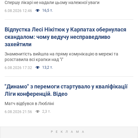
Спершу лікарі не надали цьому належної уваги
16,5 т.
6.08.2026 12:46
Відпустка Лесі Нікітюк у Карпатах обернулася
скандалом: чому ведучу несправедливо
захейтили
Знаменитість вийшла на пряму комунікацію в мережі та
розставила всі крапки над "і"
13,2 т.
6.08.2026 17:32
"Динамо" з перемоги стартувало у кваліфікації
Ліги конференцій. Відео
Матч відбувся в Любліні
2,3 т.
6.08.2026 21:56