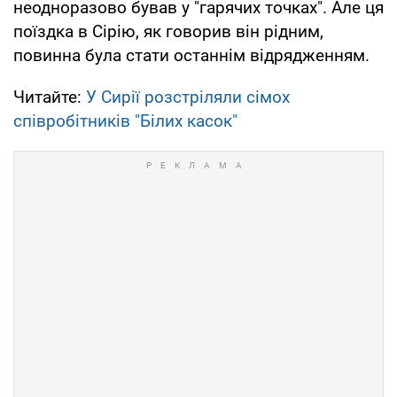
неодноразово бував у "гарячих точках". Але ця
поїздка в Cірію, як говорив він рідним,
повинна була стати останнім відрядженням.
Читайте:
У Сирії розстріляли сімох
співробітників "Білих касок"