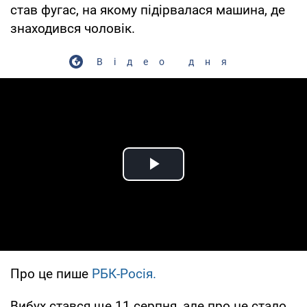
став фугас, на якому підірвалася машина, де
знаходився чоловік.
Відео дня
Play Video
Про це пише
РБК-Росія.
Вибух стався ще 11 серпня, але про це стало