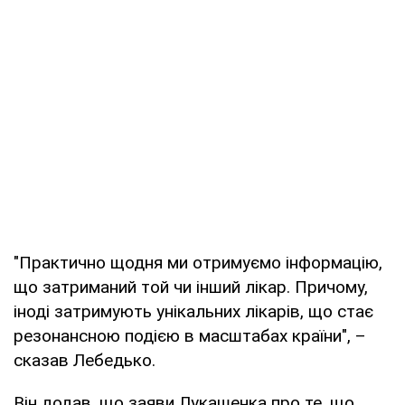
"Практично щодня ми отримуємо інформацію,
що затриманий той чи інший лікар. Причому,
іноді затримують унікальних лікарів, що стає
резонансною подією в масштабах країни", –
сказав Лебедько.
Він додав, що заяви Лукашенка про те, що