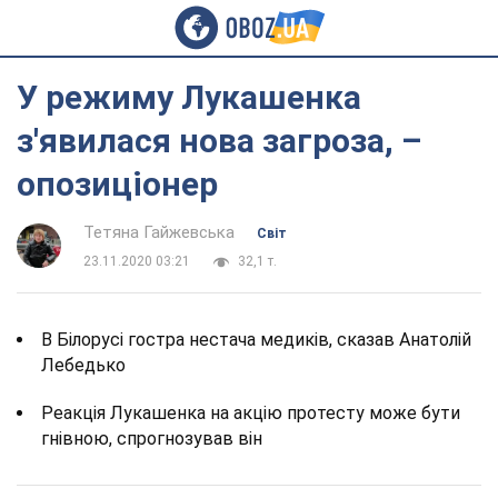
У режиму Лукашенка
з'явилася нова загроза, –
опозиціонер
Тетяна Гайжевська
Світ
23.11.2020 03:21
32,1 т.
В Білорусі гостра нестача медиків, сказав Анатолій
Лебедько
Реакція Лукашенка на акцію протесту може бути
гнівною, спрогнозував він