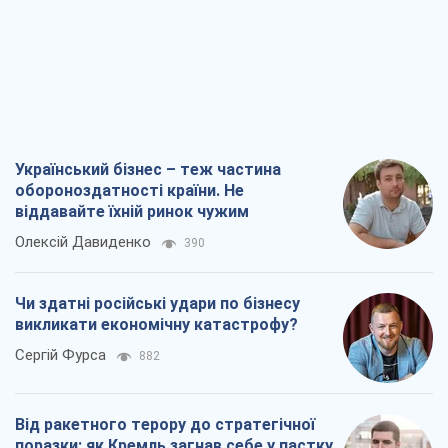
Український бізнес – теж частина
обороноздатності країни. Не
віддавайте їхній ринок чужим
Олексій Давиденко
390
Чи здатні російські удари по бізнесу
викликати економічну катастрофу?
Сергій Фурса
882
Від ракетного терору до стратегічної
поразки: як Кремль загнав себе у пастку