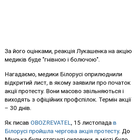
За його оцінками, реакція Лукашенка на акцію
медиків буде "гнівною і болючою".
Нагадаємо, медики Білорусі оприлюднили
відкритий лист, в якому заявили про початок
акції протесту. Вони масово звільняються і
виходять з офіційних профспілок. Термін акції
– 30 днів.
Як писав
OBOZREVATEL
, 15 листопада
в
Білорусі пройшла чергова акція протесту
. До
Мінська були стягнуті силовики, в місті було