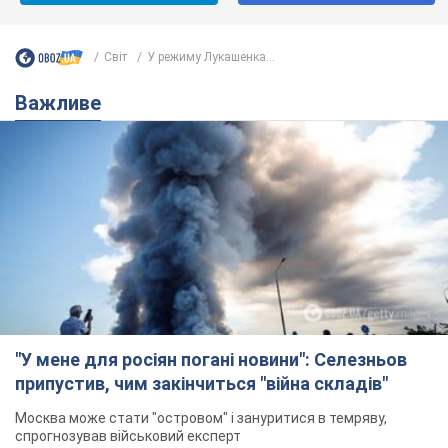
Світ
У режиму Лукашенка...
Важливе
"У мене для росіян погані новини": Селезньов
припустив, чим закінчиться "війна складів"
Москва може стати "островом" і зануритися в темряву,
спрогнозував військовий експерт