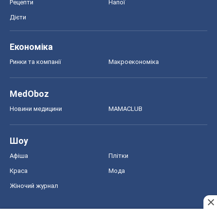
Рецепти
Напої
Дієти
Економіка
Ринки та компанії
Макроекономіка
MedOboz
Новини медицини
MAMACLUB
Шоу
Афіша
Плітки
Краса
Мода
Жіночий журнал