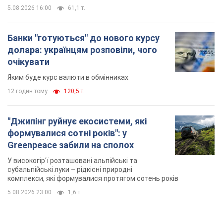
5.08.2026 16:00
61,1 т.
Банки "готуються" до нового курсу
долара: українцям розповіли, чого
очікувати
Яким буде курс валюти в обмінниках
12 годин тому
120,5 т.
"Джипінг руйнує екосистеми, які
формувалися сотні років": у
Greenpeace забили на сполох
У високогір'ї розташовані альпійські та
субальпійські луки – рідкісні природні
комплекси, які формувалися протягом сотень років
5.08.2026 23:00
1,6 т.