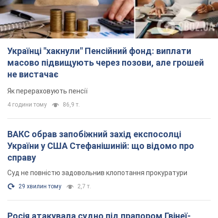
Українці "хакнули" Пенсійний фонд: виплати
масово підвищують через позови, але грошей
не вистачає
Як перераховують пенсії
4 години тому
86,9 т.
ВАКС обрав запобіжний захід експосолці
України у США Стефанішиній: що відомо про
справу
Суд не повністю задовольнив клопотання прокуратури
29 хвилин тому
2,7 т.
Росія атакувала судно під прапором Гвінеї-