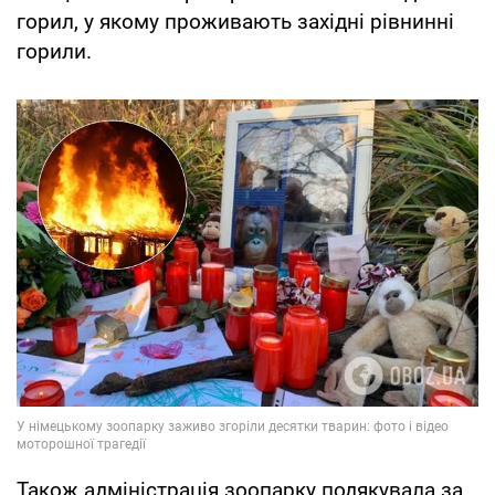
горил, у якому проживають західні рівнинні
горили.
Також адміністрація зоопарку подякувала за