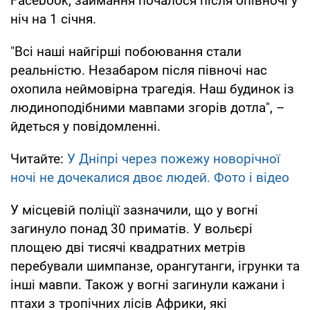
Facebook, займання почалося після опівночі у
ніч на 1 січня.
"Всі наші найгірші побоювання стали
реальністю. Незабаром після півночі нас
охопила неймовірна трагедія. Наш будинок із
людиноподібними мавпами згорів дотла", –
йдеться у повідомленні.
Читайте:
У Дніпрі через пожежу новорічної
ночі не дочекалися двоє людей. Фото і відео
У місцевій поліції зазначили, що у вогні
загинуло понад 30 приматів. У вольєрі
площею дві тисячі квадратних метрів
перебували шимпанзе, орангутанги, ігрунки та
інші мавпи. Також у вогні загинули кажани і
птахи з тропічних лісів Африки, які