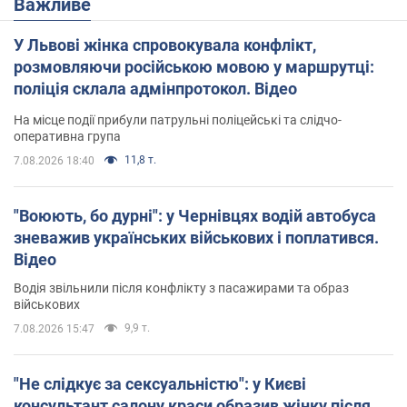
Важливе
У Львові жінка спровокувала конфлікт,
розмовляючи російською мовою у маршрутці:
поліція склала адмінпротокол. Відео
На місце події прибули патрульні поліцейські та слідчо-
оперативна група
11,8 т.
7.08.2026 18:40
"Воюють, бо дурні": у Чернівцях водій автобуса
зневажив українських військових і поплатився.
Відео
Водія звільнили після конфлікту з пасажирами та образ
військових
9,9 т.
7.08.2026 15:47
"Не слідкує за сексуальністю": у Києві
консультант салону краси образив жінку після