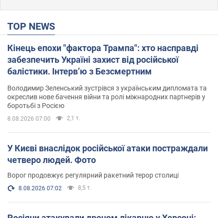
TOP NEWS
Кінець епохи "фактора Трампа": хто насправді
забезпечить Україні захист від російської
балістики. Інтерв’ю з Безсмертним
Володимир Зеленський зустрівся з українським дипломата та
окреслив нове бачення війни та ролі міжнародних партнерів у
боротьбі з Росією
2,1 т.
8.08.2026 07:00
У Києві внаслідок російської атаки постраждали
четверо людей. Фото
Ворог продовжує регулярний ракетний терор столиці
8,5 т.
8.08.2026 07:02
Росіяни атакували дроном лікарню у Херсоні: