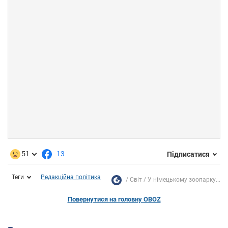
51
13
Підписатися
Теги
Редакційна політика
Світ
У німецькому зоопарку...
Повернутися на головну OBOZ