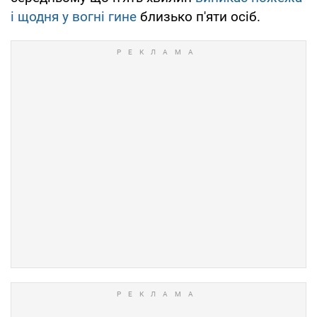
і щодня у вогні гине
близько п'яти осіб.