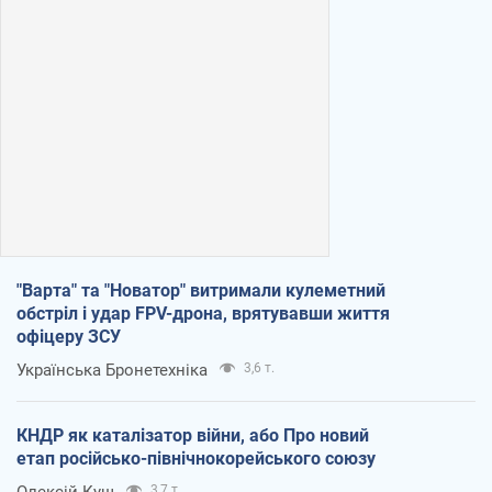
"Варта" та "Новатор" витримали кулеметний
обстріл і удар FPV-дрона, врятувавши життя
офіцеру ЗСУ
Українська Бронетехніка
3,6 т.
КНДР як каталізатор війни, або Про новий
етап російсько-північнокорейського союзу
3,7 т.