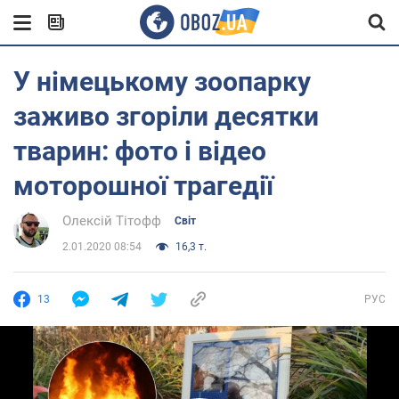
У німецькому зоопарку
заживо згоріли десятки
тварин: фото і відео
моторошної трагедії
Олексій Тітофф
Світ
2.01.2020 08:54
16,3 т.
13
РУС