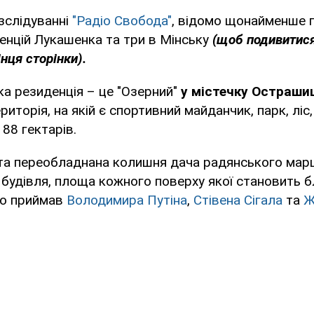
зслідуванні
"Радіо Свобода"
, відомо щонайменше п
енцій Лукашенка та три в Мінську
(щоб подивитися
нця сторінки).
ка резиденція – це "Озерний"
у містечку
Острашиц
риторія, на якій є спортивний майданчик, парк, ліс,
 88 гектарів.
та переобладнана колишня дача радянського ма
будівля, площа кожного поверху якої становить б
ко приймав
Володимира Путіна
,
Стівена Сігала
та
Ж