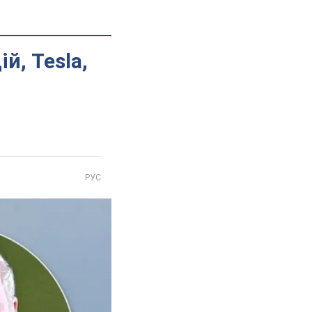
й, Tesla,
РУС