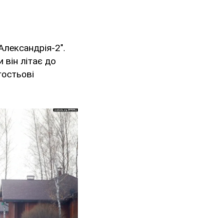
Александрія-2".
и він літає до
гостьові