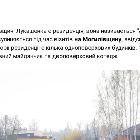
вщині Лукашенка є резиденція, вона називається "
упиняється під час візитів
на Могилівщину
, звідс
орії резиденції є кілька одноповерхових будинків, 
ивний майданчик та двоповерховий котедж.