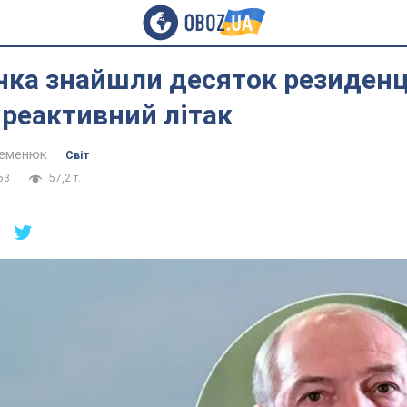
ка знайшли десяток резиденці
 реактивний літак
Семенюк
Світ
53
57,2 т.