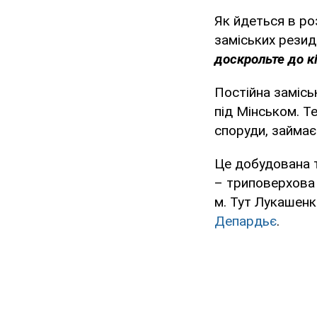
Як йдеться в ро
заміських резид
доскрольте до кі
Постійна замісь
під Мінськом. Те
споруди, займає
Це добудована 
– триповерхова 
м. Тут Лукашен
Депардьє
.