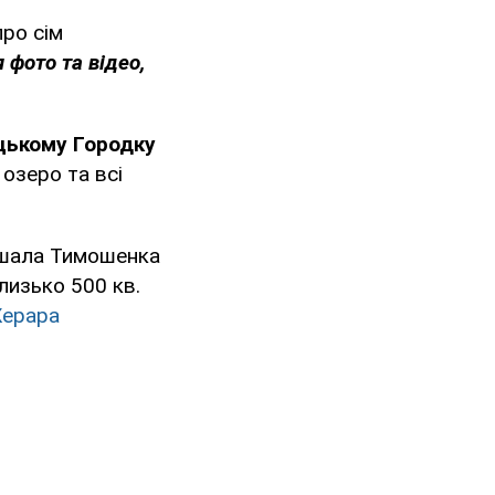
ро сім
 фото та відео,
ькому Городку
 озеро та всі
ршала Тимошенка
лизько 500 кв.
ерара