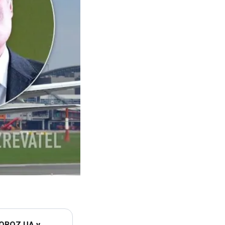
 OBOZ.UA у