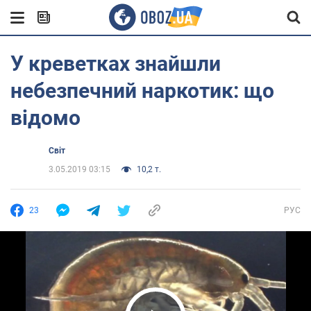
У креветках знайшли
небезпечний наркотик: що
відомо
Світ
3.05.2019 03:15
10,2 т.
23
РУС