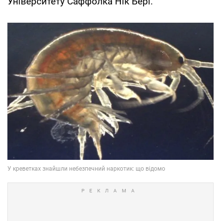
Університету Саффолка Нік Бері.