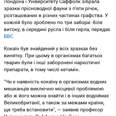
Лондона і Університету Саффолк зібрала
зразки прісноводної фауни з п'яти річок,
розташованих в різних частинах графства. У
кожній було зроблено по три забори: біля
витоку, в середині русла і біля гирла, передає
BBC.
Кокаїн був знайдений у всіх зразках без
винятку. При цьому в організмах багатьох
тварин були і інші заборонені наркотичні
препарати, в тому числі кетамін.
"Чи є наявність кокаїну в організмах водних
мешканців виключно місцевої проблемою
або ж його можна знайти і в інших водоймах
Великобританії, а також за межами країни,
ще треба встановити", — заявив професор