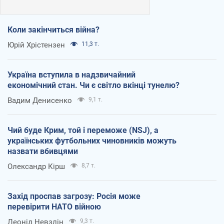
Коли закінчиться війна?
Юрій Хрістензен
11,3 т.
Україна вступила в надзвичайний
економічний стан. Чи є світло вкінці тунелю?
Вадим Денисенко
9,1 т.
Чий буде Крим, той і переможе (NSJ), а
українських футбольних чиновників можуть
назвати вбивцями
Олександр Кірш
8,7 т.
Захід проспав загрозу: Росія може
перевірити НАТО війною
Леонід Невзлін
9,3 т.