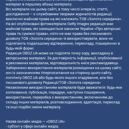
матеріал в першому абзаці матеріалу.
Всі матеріали на цьому сайті, в тому числі інтерв’ю, статті,
дослідження – є службовими творами журналістів редакції,
виключні майнові права на які належать ТОВ «Золота середина».
На всі опубліковані фотоматеріали Getty Images редакція має
майнові права, які захищаються законом України «Про авторські
права та суміжні права», ніхто не має права без письмового
дозволу ТОВ «Золота середина» їх використовувати, вони не
підлягають подальшому відтворенню, перекладу, поширенню в
будь-якій формі.
Редакція OBOZ.UA може не поділяти точку зору, викладену в
авторському матеріалі. За достовірність інформації, опублікованої
в рекламних матеріалах, відповідальність несе рекламодавець.
Заборонено використання матеріалів розміщених на цьому сайті,
хоч із зазначенням гіперпосилання на сторінку цього сайту,
логотипу OBOZ.UA або будь-якого іншого згадування, але без
письмового дозволу Редакції/ТОВ «Золота середина»
Незаконним використанням матеріалів буде вважатися: будь-яке
копiювання, публiкацiя, передрук, наступне поширення,
використання, переробка з використанням, включенням до
складу інших матеріалів, розповсюдження, адаптація, переклад
та інші подібні зміни матеріалу.
Назва онлайн медіа — «OBOZ.UA»
- суб'єкт у сфері онлайн медіа;