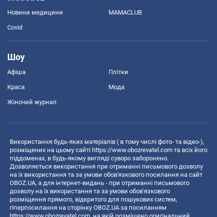
Новини медицини
MAMACLUB
Covid
Шоу
Афіша
Плітки
Краса
Мода
Жіночий журнал
Використання будь-яких матеріалів ( в тому числі фото- та відео-),
розміщених на цьому сайті
https://www.obozrevatel.com
та всіх його
піддоменах, в будь-якому вигляді суворо заборонено.
Дозволяється використання при отриманні письмового дозволу
на їх використання та за умови обов'язкового посилання на сайт
OBOZ.UA, а для інтернет-видань - при отриманні письмового
дозволу на їх використання та за умови обов'язкового
розміщення прямого, відкритого для пошукових систем,
гіперпосилання на сторінку OBOZ.UA за посиланням
https://www.obozrevatel.com
, на якій розміщено оригінальний