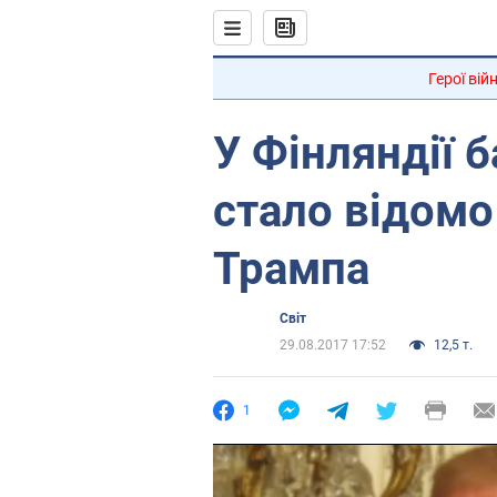
Герої вій
У Фінляндії 
стало відомо
Трампа
Світ
29.08.2017 17:52
12,5 т.
1