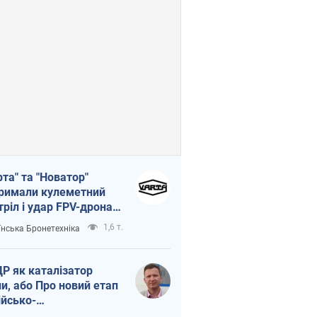
рта" та "Новатор"
римали кулеметний
тріл і удар FPV-дрона,
тувавши життя
1,6 т.
їнська Бронетехніка
церу ЗСУ
Р як каталізатор
ни, або Про новий етап
ійсько-
нічнокорейського