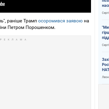
поз
нас
тем
Серг
ь", раніше Трамп
осоромився заявою
на
раїни Петром Порошенком.
"Ми
гір
під
рак
Серг
Зах
Рос
НАТ
Леон