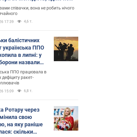
дітей
вами співачки, вона не робить нічого
ичайного
4,6 т.
26 17:39
ьки балістичних
т українська ППО
опила в липні: у
борони назвали
у
нська ППО працювала в
 дефіциту ракет-
оплювачів
6,8 т.
26 15:09
ка Ротару через
змінила свою
ю, на яку раніше
лася: скільки