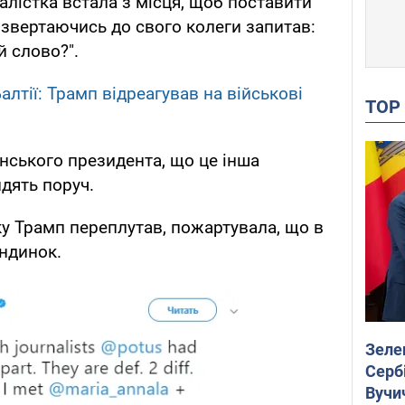
алістка встала з місця, щоб поставити
 звертаючись до свого колеги запитав:
й слово?".
алтії: Трамп відреагував на військові
TO
нського президента, що це інша
дять поруч.
ку Трамп переплутав, пожартувала, що в
ондинок.
Зеле
Сербі
Вучи