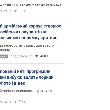
Це перший візит глави держави до Бєлграда
1,1 т.
26 19:07
ій армійський корпус створює
російських окупантів на
нському напрямку критичний
омфорт: як це вдалося
аз переростає у кризу для всього
овання
46,0 т.
роєкт
7.08.2026 16:40
упованій Ялті прогриміли
жні вибухи: валить чорний
Фото і відео
 ймовірно, опинилося під атакою
7,9 т.
26 13:26