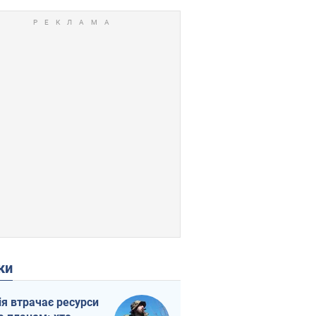
ки
ія втрачає ресурси