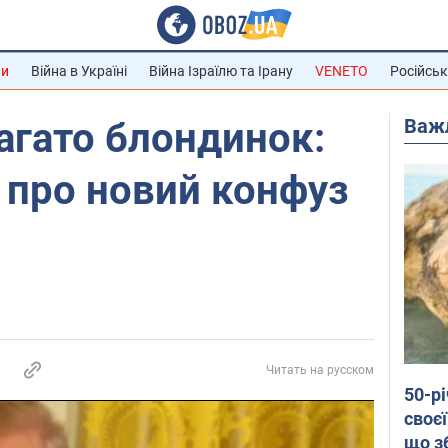
ни
Війна в Україні
Війна Ізраїлю та Ірану
VENETO
Російськ
Важ
багато блондинок:
 про новий конфуз
Читать на русском
50-р
своєї
що з