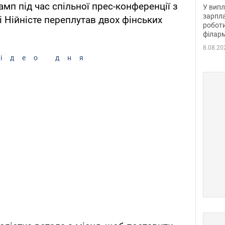
отри
п під час спільної прес-конференції з
У випл
зарпла
і Нійністе переплутав двох фінських
роботи
філарм
8.08.20
ідео дня