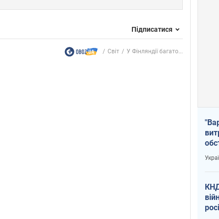
Підписатися
Світ
У Фінляндії багато...
"Ва
вит
обс
вря
Укра
офі
КНД
вій
рос
пів