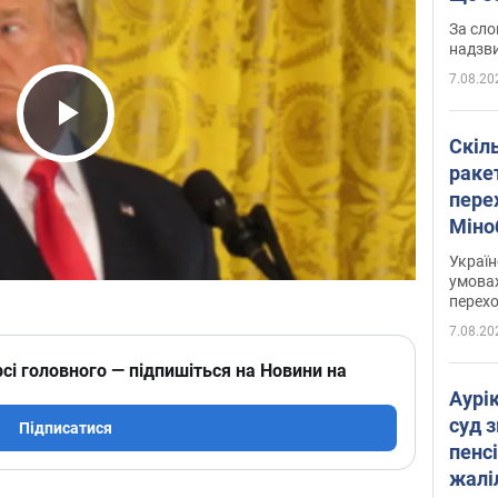
має 
За сло
надзв
7.08.20
Play Video
Скіл
раке
перех
Міно
цифр
Украї
умовах
перех
7.08.20
сі головного — підпишіться на Новини на
Аурі
суд 
Підписатися
пенсі
жалі