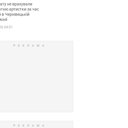
мувала співачка
ату не врахували
тню артистки за час
 в Чернівецькій
онії
26 04:01