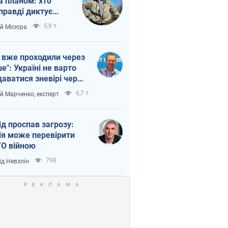
а планом: хто
правді диктує
п війни
5,9 т.
ій Місюра
 вже проходили через
ше": Україні не варто
даватися зневірі через
етний терор
6,7 т.
ій Марченко, експерт
ід проспав загрозу:
ія може перевірити
О війною
798
ід Невзлін