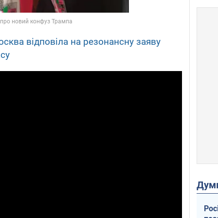
Москва відповіла на резонансну заяву
су
Дум
Рос