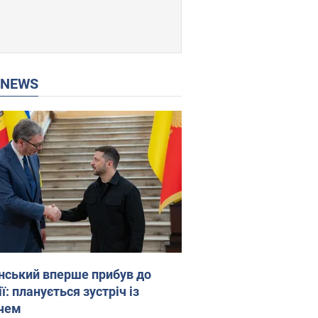
P NEWS
нський вперше прибув до
ї: планується зустріч із
чем