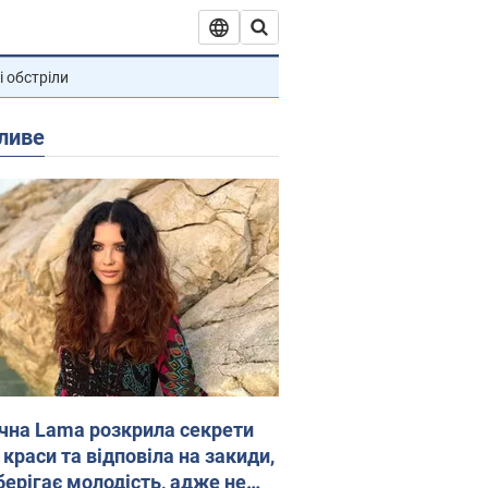
і обстріли
ливе
ічна Lama розкрила секрети
 краси та відповіла на закиди,
берігає молодість, адже не