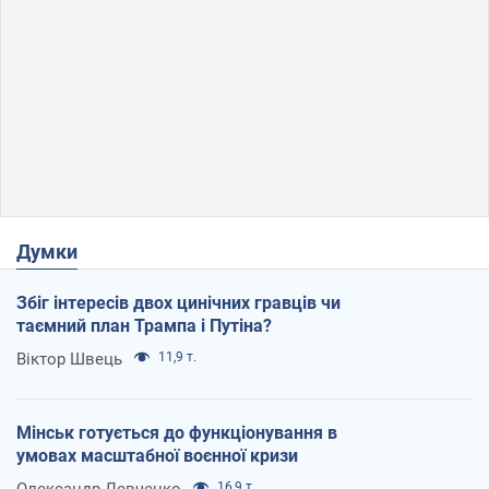
Думки
Збіг інтересів двох цинічних гравців чи
таємний план Трампа і Путіна?
Віктор Швець
11,9 т.
Мінськ готується до функціонування в
умовах масштабної воєнної кризи
Олександр Левченко
16,9 т.