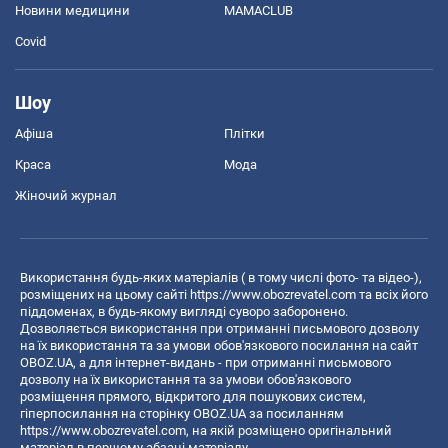
Новини медицини
MAMACLUB
Covid
Шоу
Афіша
Плітки
Краса
Мода
Жіночий журнал
Використання будь-яких матеріалів ( в тому числі фото- та відео-),
розміщених на цьому сайті
https://www.obozrevatel.com
та всіх його
піддоменах, в будь-якому вигляді суворо заборонено.
Дозволяється використання при отриманні письмового дозволу
на їх використання та за умови обов'язкового посилання на сайт
OBOZ.UA, а для інтернет-видань - при отриманні письмового
дозволу на їх використання та за умови обов'язкового
розміщення прямого, відкритого для пошукових систем,
гіперпосилання на сторінку OBOZ.UA за посиланням
https://www.obozrevatel.com
, на якій розміщено оригінальний
матеріал в першому абзаці матеріалу.