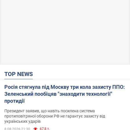
TOP NEWS
Росія стягнула під Москву три кола захисту ППО:
Зеленський пообіцяв "знаходити технології"
протидії
Президент заявив, що навіть посилена система
протиповітряної оборони РФ не гарантує захисту від
українських ударів
67,8 т.
8.08.2026 21:30