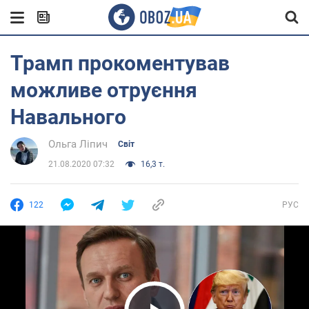
Трамп прокоментував
можливе отруєння
Навального
Ольга Ліпич
Світ
21.08.2020 07:32
16,3 т.
122
РУС