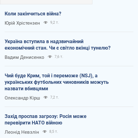
Коли закінчиться війна?
Юрій Хрістензен
9,2 т.
Україна вступила в надзвичайний
економічний стан. Чи є світло вкінці тунелю?
Вадим Денисенко
7,6 т.
Чий буде Крим, той і переможе (NSJ), а
українських футбольних чиновників можуть
назвати вбивцями
Олександр Кірш
7,2 т.
Захід проспав загрозу: Росія може
перевірити НАТО війною
Леонід Невзлін
8,5 т.