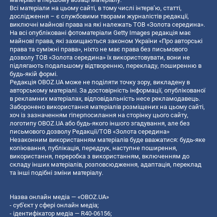
Всі матеріали на цьому сайті, в тому числі інтерв’ю, статті,
дослідження – є службовими творами журналістів редакції,
виключні майнові права на які належать ТОВ «Золота середина».
На всі опубліковані фотоматеріали Getty Images редакція має
майнові права, які захищаються законом України «Про авторські
права та суміжні права», ніхто не має права без письмового
дозволу ТОВ «Золота середина» їх використовувати, вони не
підлягають подальшому відтворенню, перекладу, поширенню в
будь-якій формі.
Редакція OBOZ.UA може не поділяти точку зору, викладену в
авторському матеріалі. За достовірність інформації, опублікованої
в рекламних матеріалах, відповідальність несе рекламодавець.
Заборонено використання матеріалів розміщених на цьому сайті,
хоч із зазначенням гіперпосилання на сторінку цього сайту,
логотипу OBOZ.UA або будь-якого іншого згадування, але без
письмового дозволу Редакції/ТОВ «Золота середина»
Незаконним використанням матеріалів буде вважатися: будь-яке
копiювання, публiкацiя, передрук, наступне поширення,
використання, переробка з використанням, включенням до
складу інших матеріалів, розповсюдження, адаптація, переклад
та інші подібні зміни матеріалу.
Назва онлайн медіа — «OBOZ.UA»
- суб'єкт у сфері онлайн медіа;
- ідентифікатор медіа — R40-06156;