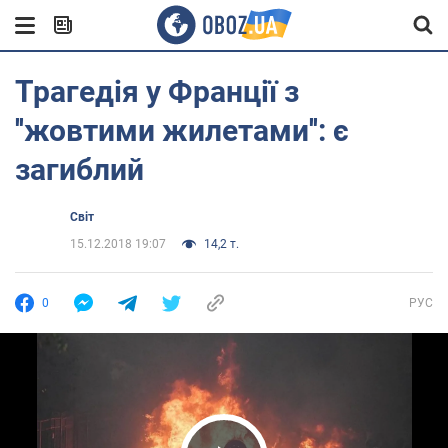
Трагедія у Франції з
''жовтими жилетами'': є
загиблий
Світ
15.12.2018 19:07
14,2 т.
0
РУС