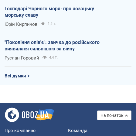
Господарі Чорного моря: про козацьку
морську славу
Юрій Кирпичов
1,5 т.
"Покоління олів'є": звичка до російського
виявилася сильнішою за війну
Руслан Горовий
4,4 т.
Всі думки
На початок
Про компанію
Команда