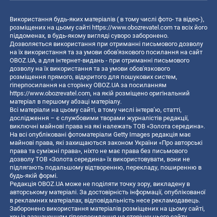
Використання будь-яких матеріалів ( в тому числі фото- та відео-),
розміщених на цьому сайті
https://www.obozrevatel.com
та всіх його
піддоменах, в будь-якому вигляді суворо заборонено.
Дозволяється використання при отриманні письмового дозволу
на їх використання та за умови обов'язкового посилання на сайт
OBOZ.UA, а для інтернет-видань - при отриманні письмового
дозволу на їх використання та за умови обов'язкового
розміщення прямого, відкритого для пошукових систем,
гіперпосилання на сторінку OBOZ.UA за посиланням
https://www.obozrevatel.com
, на якій розміщено оригінальний
матеріал в першому абзаці матеріалу.
Всі матеріали на цьому сайті, в тому числі інтерв’ю, статті,
дослідження – є службовими творами журналістів редакції,
виключні майнові права на які належать ТОВ «Золота середина».
На всі опубліковані фотоматеріали Getty Images редакція має
майнові права, які захищаються законом України «Про авторські
права та суміжні права», ніхто не має права без письмового
дозволу ТОВ «Золота середина» їх використовувати, вони не
підлягають подальшому відтворенню, перекладу, поширенню в
будь-якій формі.
Редакція OBOZ.UA може не поділяти точку зору, викладену в
авторському матеріалі. За достовірність інформації, опублікованої
в рекламних матеріалах, відповідальність несе рекламодавець.
Заборонено використання матеріалів розміщених на цьому сайті,
хоч із зазначенням гіперпосилання на сторінку цього сайту,