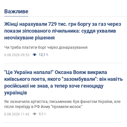
Важливе
Жінці нарахували 729 тис. грн боргу за газ через
покази зіпсованого лічильника: суддя ухвалив
неочікуване рішення
Чи треба платити борг через донарахування
12,1 т.
6.08.2026 09:53
"Це Україна напала!" Оксана Вояж викрила
київського поета, якого "зазомбували": він навіть
російської не знав, а тепер хоче геноциду
українців
Як зазначила артистка, письменник був фанатом України, але
після переїзду в РФ йому "промили мозок"
8,5 т.
6.08.2026 11:42