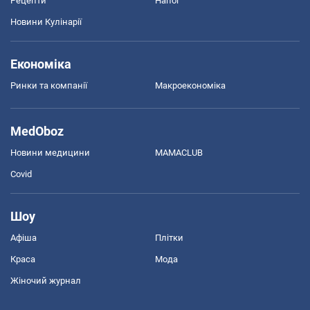
Рецепти
Напої
Новини Кулінарії
Економіка
Ринки та компанії
Макроекономіка
MedOboz
Новини медицини
MAMACLUB
Covid
Шоу
Афіша
Плітки
Краса
Мода
Жіночий журнал