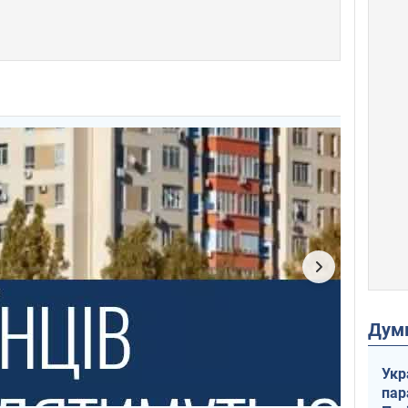
Дум
Укр
пар