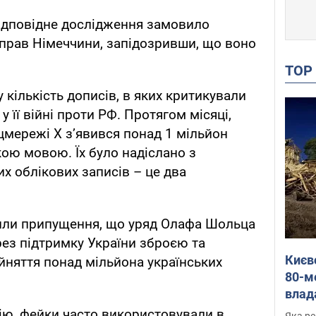
Відповідне дослідження замовило
прав Німеччини, запідозривши, що воно
TO
кількість дописів, в яких критикували
 її війні проти РФ. Протягом місяці,
оцмережі X зʼявився понад 1 мільйон
кою мовою. Їх було надіслано з
х облікових записів – це два
тили припущення, що уряд Олафа Шольца
рез підтримку України зброєю та
Києв
йняття понад мільйона українських
80-м
влад
буді
ію, фейки часто використовували в
Яка ре