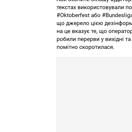
текстах використовували поп
#Oktoberfest або #Bundeslig
що джерело цією дезінформа
на це вказує те, що операт
робили перерви у вихідні та 
помітно скоротилася.