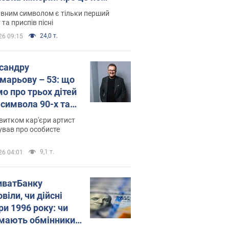
овідають у школі
вним символом є тільки перший
 та приспів пісні
24,0 т.
26 09:15
сандру
марьову – 53: що
мо про трьох дітей
-символа 90-х та
 вигляд вони
витком кар'єри артист
ть
ував про особисте
9,1 т.
26 04:01
иватБанку
віли, чи дійсні
ри 1996 року: чи
мають обмінники