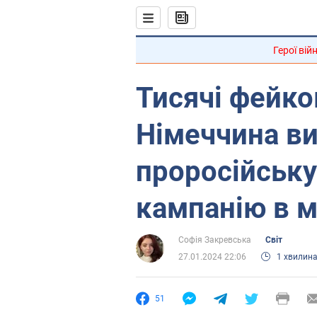
Герої вій
Тисячі фейко
Німеччина в
проросійську
кампанію в м
Софія Закревська
Світ
27.01.2024 22:06
1 хвилин
51