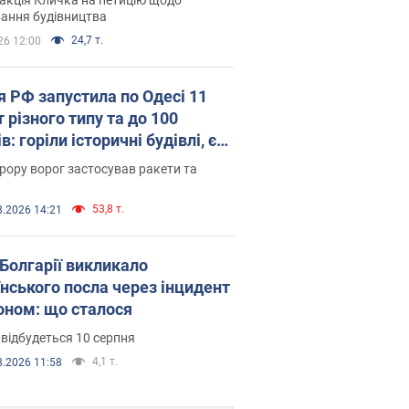
ковського вірянина"
ання будівництва
24,7 т.
26 12:00
я РФ запустила по Одесі 11
 різного типу та до 100
в: горіли історичні будівлі, є
раждалі. Фото та відео
рору ворог застосував ракети та
53,8 т.
8.2026 14:21
Болгарії викликало
їнського посла через інцидент
роном: що сталося
 відбудеться 10 серпня
4,1 т.
8.2026 11:58