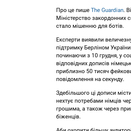
Про це пише
The Guardian
. 
Міністерство закордонних с
стало мішенню для ботів.
Експерти виявили величезну 
підтримку Берліном України у
починаючи з 10 грудня, у с
відповідних дописів німець
приблизно 50 тисяч фейкови
повідомлення на секунду.
Здебільшого ці дописи міс
нехтує потребами німців че
грошима, а також через при
біженців.
Аби охопити більшу аудитор