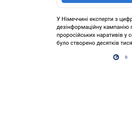
У Німеччині експерти з циф
дезінформаційну кампанію п
проросійських наративів у со
було створено десятків тис
В