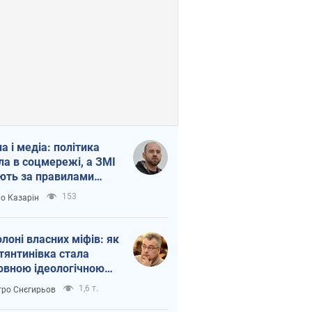
на і медіа: політика
ла в соцмережі, а ЗМІ
ють за правилами
б
153
о Казарін
олоні власних міфів: як
тянтинівка стала
овною ідеологічною
ткою для російських
1,6 т.
ро Снєгирьов
пантів