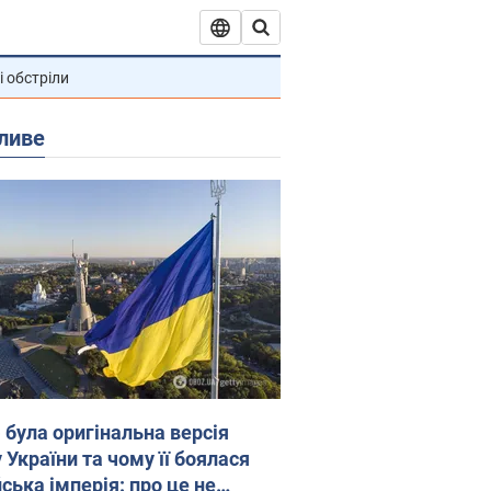
і обстріли
ливе
 була оригінальна версія
 України та чому її боялася
ська імперія: про це не