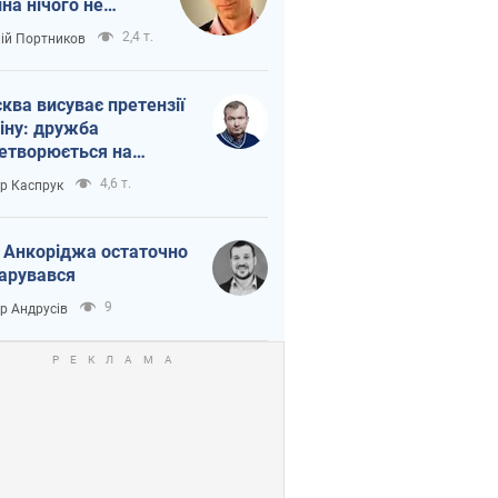
іна нічого не
шло з Україною
2,4 т.
лій Портников
ква висуває претензії
іну: дружба
етворюється на
ежність Росії від
4,6 т.
ор Каспрук
таю
 Анкоріджа остаточно
арувався
9
ор Андрусів