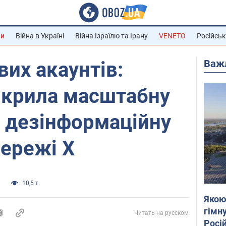
ни
Війна в Україні
Війна Ізраїлю та Ірану
VENETO
Російськ
Важ
вих акаунтів:
икрила масштабну
 дезінформаційну
ережі Х
а
10,5 т.
Якою
гімну
Читать на русском
Росій