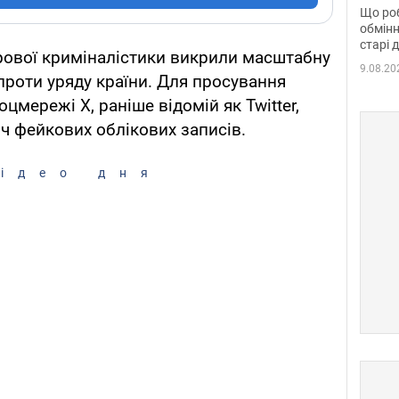
та б
Що роб
обмінн
старі 
рової криміналістики викрили масштабну
9.08.20
роти уряду країни. Для просування
цмережі X, раніше відомій як Twitter,
яч фейкових облікових записів.
ідео дня