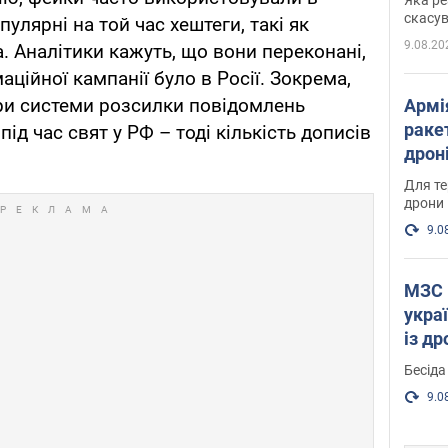
"мос
скасув
улярні на той час хештеги, такі як
9.08.20
a. Аналітики кажуть, що вони переконані,
ційної кампанії було в Росії. Зокрема,
ори системи розсилки повідомлень
Армі
ракет
під час свят у РФ – тоді кількість дописів
дроні
пост
Для те
дрони
9.0
МЗС 
укра
із д
Бесіда
9.0