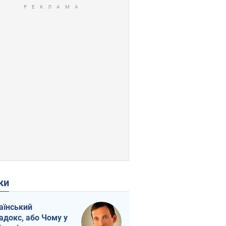
ки
аїнський
адокс, або Чому у