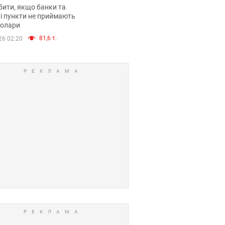
анки такі купюри
ити, якщо банки та
і пункти не приймають
долари
81,6 т.
26 02:20