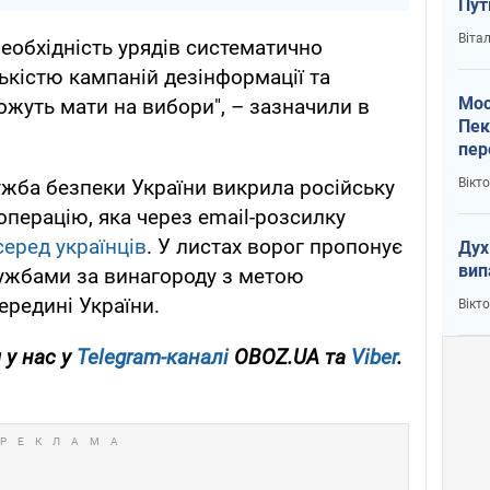
Пут
вий
Віта
еобхідність урядів систематично
ькістю кампаній дезінформації та
Мос
ожуть мати на вибори", – зазначили в
Пек
пер
зал
Вікт
жба безпеки України викрила російську
Ки
операцію, яка через email-розсилку
серед українців
. У листах ворог пропонує
Дух
вип
лужбами за винагороду з метою
ередині України.
Вікт
 у нас у
Telegram-каналі
OBOZ.UA та
Viber
.