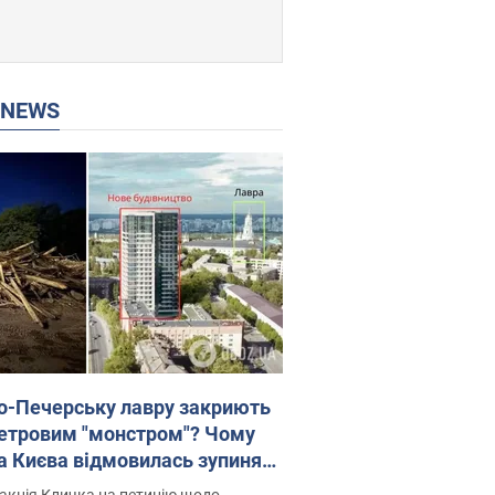
P NEWS
о-Печерську лавру закриють
етровим "монстром"? Чому
а Києва відмовилась зупиняти
вництво хмарочоса
акція Кличка на петицію щодо