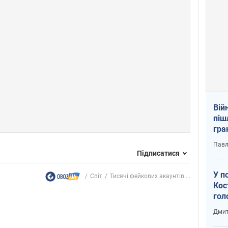
Вій
піш
гра
юту
Павл
Підписатися
У п
Світ
Тисячі фейкових акаунтів:...
Кос
гол
пас
Дмит
оку