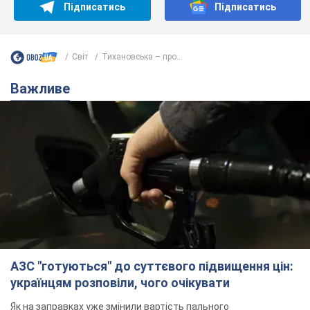
Підписатись
Підписатись
Світ
Тихановська – про...
Важливе
АЗС "готуються" до суттєвого підвищення цін:
українцям розповіли, чого очікувати
Як на заправках уже змінили вартість пального