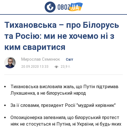
Тихановська – про Білорусь
та Росію: ми не хочемо ні з
ким сваритися
Мирослав Семенюк
Світ
20.09.2020 13:33
23,9 т.
Тихановська висловила жаль, що Путін підтримав
Лукашенка, а не білоруський народ
За її словами, президент Росії "мудрий керівник"
Опозиціонерка запевнила, що білоруський протест
ніяк не стосується ні Путіна, ні України, ні будь-яких