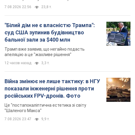
7.08.2026 22:56
23,8 т.
"Білий дім не є власністю Трампа":
суд США зупинив будівництво
бальної зали за $400 млн
Трамп вже заявив, що негайно подасть
апеляцію а це "жахливе рішення"
12 часов назад
3,3 т.
Війна змінює не лише тактику: в НГУ
показали інженерні рішення проти
російських FPV-дронів. Фото
Це "постапокаліптична естетика зі світу
"Шаленого Макса"
7.08.2026 23:47
9,9 т.