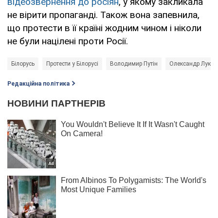
відеозвернення до росіян
, у якому закликала
не вірити пропаганді. Також вона запевнила,
що протести в її країні жодним чином і ніколи
не були націлені проти Росії.
Білорусь
Протести у Білорусі
Володимир Путін
Олександр Лука
Редакційна політика