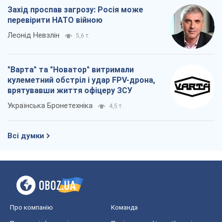
Захід проспав загрозу: Росія може
перевірити НАТО війною
Леонід Невзлін
5,6 т.
"Варта" та "Новатор" витримали
кулеметний обстріл і удар FPV-дрона,
врятувавши життя офіцеру ЗСУ
Українська Бронетехніка
4,5 т.
Всі думки
Про компанію
Команда