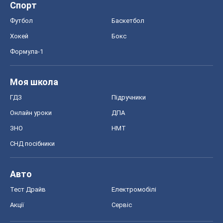
Спорт
Футбол
Баскетбол
Хокей
Бокс
Формула-1
Моя школа
ГДЗ
Підручники
Онлайн уроки
ДПА
ЗНО
НМТ
СНД посібники
Авто
Тест Драйв
Електромобілі
Акції
Сервіс