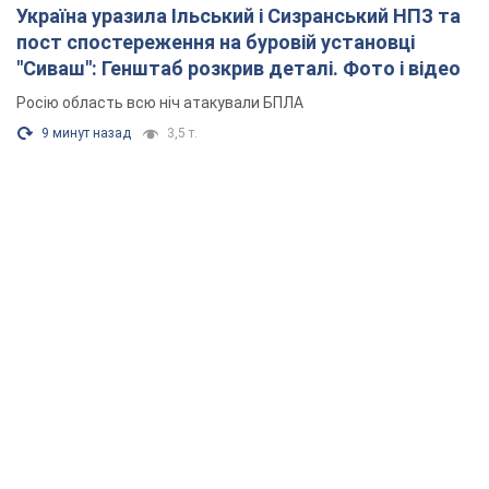
Україна уразила Ільський і Сизранський НПЗ та
пост спостереження на буровій установці
"Сиваш": Генштаб розкрив деталі. Фото і відео
Росію область всю ніч атакували БПЛА
9 минут назад
3,5 т.