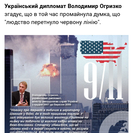
Український дипломат Володимир Огризко
згадує, що в той час промайнула думка, що
"людство перетнуло червону лінію".