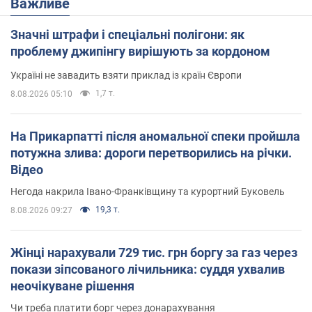
Важливе
Значні штрафи і спеціальні полігони: як
проблему джипінгу вирішують за кордоном
Україні не завадить взяти приклад із країн Європи
1,7 т.
8.08.2026 05:10
На Прикарпатті після аномальної спеки пройшла
потужна злива: дороги перетворились на річки.
Відео
Негода накрила Івано-Франківщину та курортний Буковель
19,3 т.
8.08.2026 09:27
Жінці нарахували 729 тис. грн боргу за газ через
покази зіпсованого лічильника: суддя ухвалив
неочікуване рішення
Чи треба платити борг через донарахування