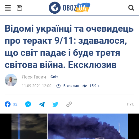
Відомі українці та очевидець
про теракт 9/11: здавалося,
що світ падає і буде третя
світова війна. Ексклюзив
Леся Гасич
Світ
11.09.2021 12:00
5 хвилин
15,9 т.
32
РУС