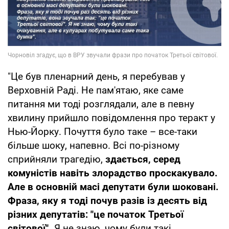
"Це був пленарний день, я перебував у
Верховній Раді. Не пам'ятаю, яке саме
питання ми тоді розглядали, але в певну
хвилину прийшло повідомлення про теракт у
Нью-Йорку. Почуття було таке – все-таки
більше шоку, напевно. Всі по-різному
сприйняли трагедію,
здається, серед
комуністів навіть злорадство проскакувало.
Але в основній масі депутати були шоковані.
Фраза, яку я тоді почув разів із десять від
різних депутатів: "це початок Третьої
світової".
Я не знаю, чому були такі