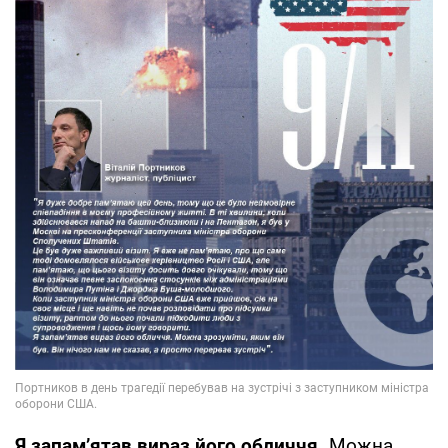
Я запам’ятав вираз його обличчя.
Можна