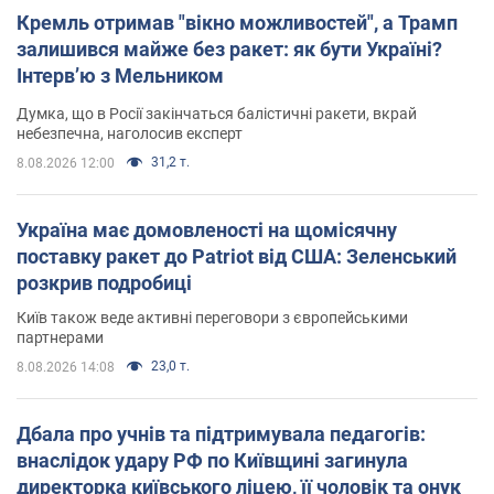
Кремль отримав "вікно можливостей", а Трамп
залишився майже без ракет: як бути Україні?
Інтерв’ю з Мельником
Думка, що в Росії закінчаться балістичні ракети, вкрай
небезпечна, наголосив експерт
31,2 т.
8.08.2026 12:00
Україна має домовленості на щомісячну
поставку ракет до Patriot від США: Зеленський
розкрив подробиці
Київ також веде активні переговори з європейськими
партнерами
23,0 т.
8.08.2026 14:08
Дбала про учнів та підтримувала педагогів:
внаслідок удару РФ по Київщині загинула
директорка київського ліцею, її чоловік та онук