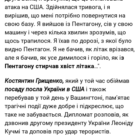
атака на США. Здійнялася тривога, і я
вирішив, що мені потрібно повернутися на
свою базу. Я вийшов із Пентагону, сів у свою
машину і через кілька хвилин зрозумів, що
щось трапилося. Я їхав по дорозі, з якої було
видно Пентагон. Я не бачив, як літак врізався,
але я бачив, як усе димилося і горіло, як і
з
Пентагону стирчав хвіст літака
…".
Костянтин Грищенко,
який у той час обіймав
посаду посла України в США
і також
перебував у той день у Вашингтоні, пам’ятає
трагічні події дуже добре і підкреслює, що
таке не забувається. Дипломат розповів, як
дзвонив другому президенту України Леоніду
Кучмі та доповів про удар терористів.