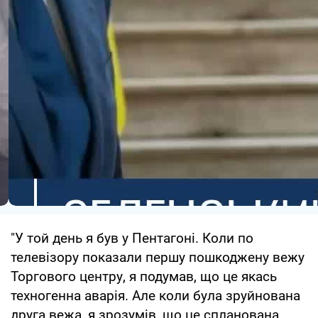
"У той день я був у Пентагоні. Коли по
телевізору показали першу пошкоджену вежу
Торгового центру, я подумав, що це якась
техногенна аварія. Але коли була зруйнована
друга вежа, я зрозумів, що це спланована