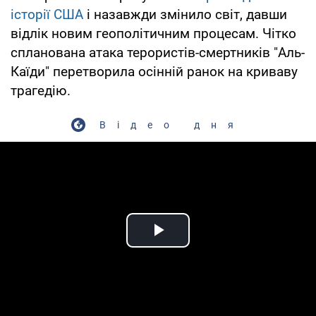
історії США
і назавжди змінило світ, давши
відлік новим геополітичним процесам. Чітко
спланована атака терористів-смертників "Аль-
Каїди" перетворила осінній ранок на криваву
трагедію.
Відео дня
Play Video