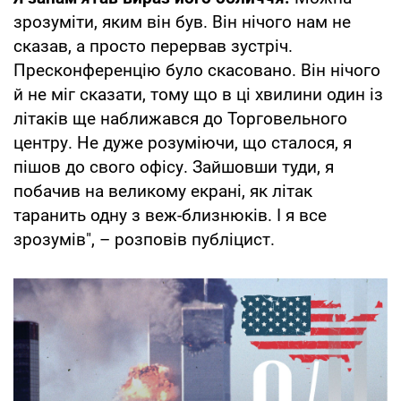
зрозуміти, яким він був. Він нічого нам не
сказав, а просто перервав зустріч.
Пресконференцію було скасовано. Він нічого
й не міг сказати, тому що в ці хвилини один із
літаків ще наближався до Торговельного
центру. Не дуже розуміючи, що сталося, я
пішов до свого офісу. Зайшовши туди, я
побачив на великому екрані, як літак
таранить одну з веж-близнюків. І я все
зрозумів", – розповів публіцист.