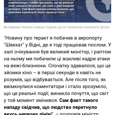
"Новину про теракт я побачив в аеропорту
"Швехат" у Відні, де я тоді працював послом. У
залі очікування був великий монітор, і раптом
на ньому ми побачили ці жахливі кадри атаки
на вежі-близнюки. Спочатку здавалося, що це
зйомки кіно – в перші секунди я навіть не
розумів, що відбувається. Але після того, як
ввімкнулися коментатори і стало зрозуміло,
що це реальні події, виникло почуття, що світ
у той момент змінився.
Сам факт такого
нападу свідчив, що людство перетнуло
якусь червону лінію",
– розповів міністр