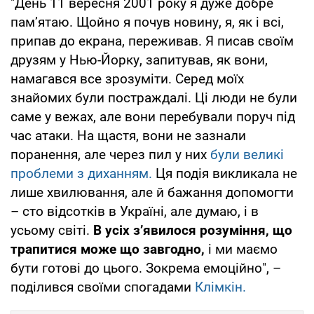
"День 11 вересня 2001 року я дуже добре
пам’ятаю. Щойно я почув новину, я, як і всі,
припав до екрана, переживав. Я писав своїм
друзям у Нью-Йорку, запитував, як вони,
намагався все зрозуміти. Серед моїх
знайомих були постраждалі. Ці люди не були
саме у вежах, але вони перебували поруч під
час атаки. На щастя, вони не зазнали
поранення, але через пил у них
були великі
проблеми з диханням.
Ця подія викликала не
лише хвилювання, але й бажання допомогти
– сто відсотків в Україні, але думаю, і в
усьому світі.
В усіх з’явилося розуміння, що
трапитися може що завгодно,
і ми маємо
бути готові до цього. Зокрема емоційно", –
поділився своїми спогадами
Клімкін.