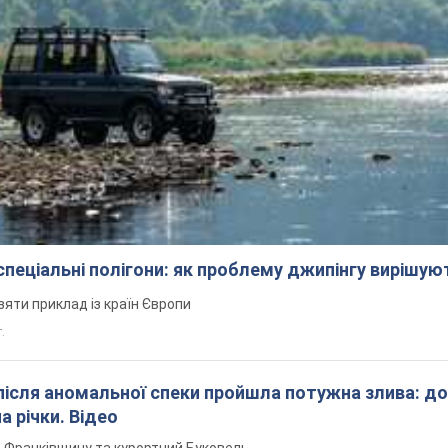
 спеціальні полігони: як проблему джипінгу вирішу
зяти приклад із країн Європи
т.
після аномальної спеки пройшла потужна злива: д
а річки. Відео
о-Франківщину та курортний Буковель