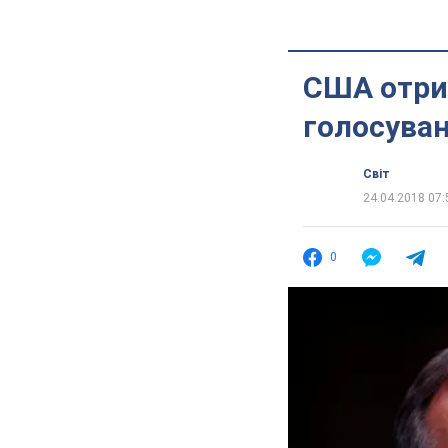
США отри
голосува
Світ
24.04.2018 07:
0