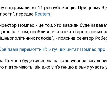
у підтримали всі 11 республіканців. При цьому 9
проти", передає
Reuters.
директор Помпео - це той, хто завжди буде надава
д конфліктом, особливо в контексті зростаючих н
ішньополітичних голосів", - пояснив сенатор Робе
ов'язані перемогти її": 5 гучних цитат Помпео про
ра Помпео буде винесена на голосування загальн
го підтримають, він вже у п'ятницю візьме участь у