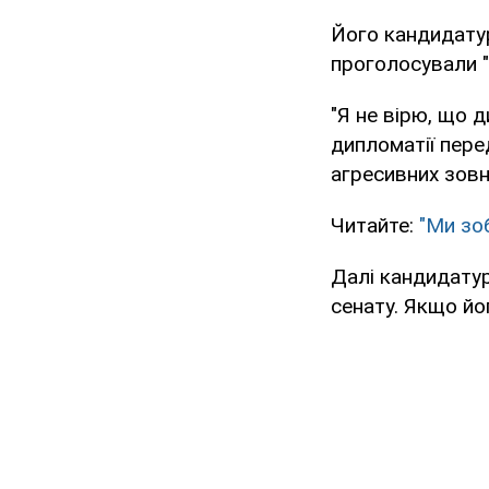
Його кандидатур
проголосували "
"Я не вірю, що 
дипломатії пере
агресивних зовн
Читайте:
"Ми зоб
Далі кандидату
сенату. Якщо йо