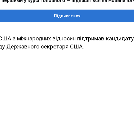
 першими у курсі головного — підпишіться на Новини на
Підписатися
 США з міжнародних відносин підтримав кандидат
ду Державного секретаря США.