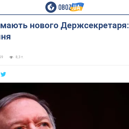
мають нового Держсекретаря
ння
59
8,3 т.