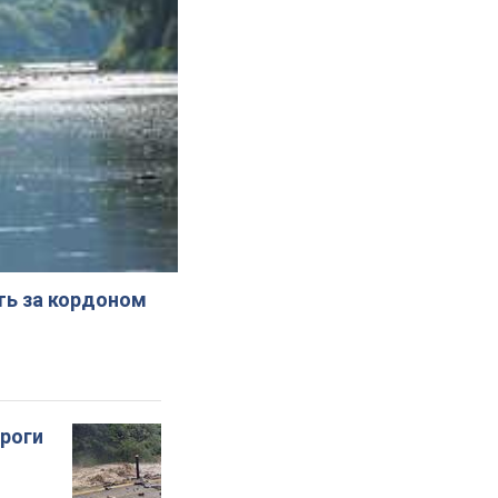
ють за кордоном
ороги