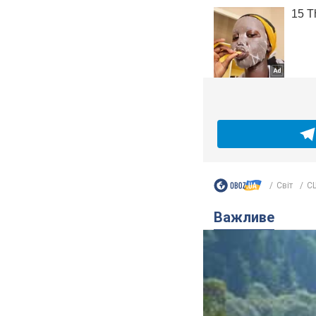
Світ
СШ
Важливе