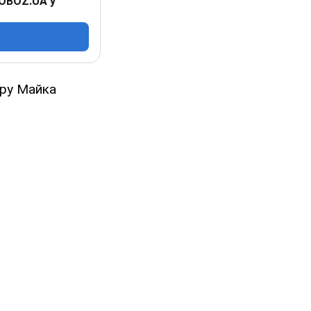
 OBOZ.UA у
уру Майка