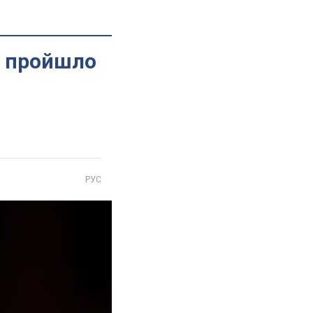
: пройшло
РУС