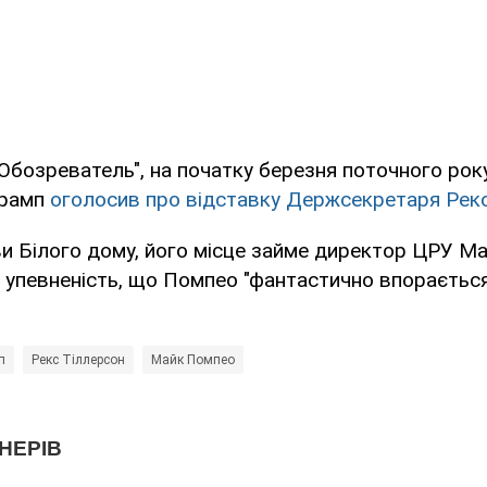
Обозреватель", на початку березня поточного рок
Трамп
оголосив про відставку Держсекретаря Рекс
и Білого дому, його місце займе директор ЦРУ М
 упевненість, що Помпео "фантастично впорається
п
Рекс Тіллерсон
Майк Помпео