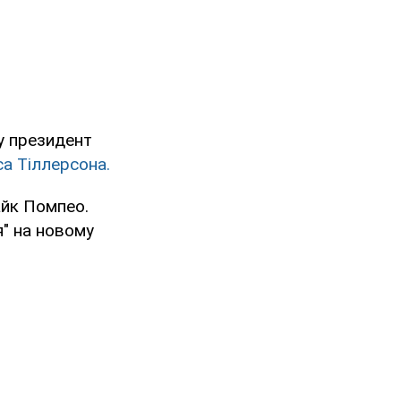
у президент
а Тіллерсона.
айк Помпео.
" на новому