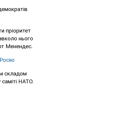
 демократів
ти пріоритет
авколо нього
рт Менендес.
 Росію
им складом
 саміті НАТО.