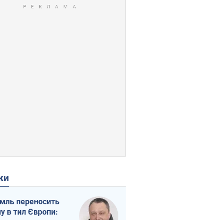
ки
мль переносить
ну в тил Європи: