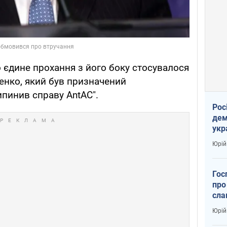
о єдине прохання з його боку стосувалося
ценко, який був призначений
ипинив справу AntAC".
Рос
дем
укр
вар
Юрій
Гос
про
сла
Юрій