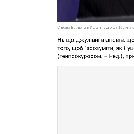
На що Джуліані відповів, щ
того, щоб "зрозуміти, як Лу
(генпрокурором. – Ред.), пр