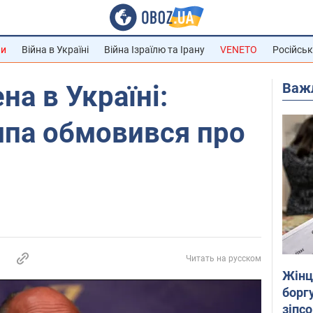
ни
Війна в Україні
Війна Ізраїлю та Ірану
VENETO
Російськ
Важ
на в Україні:
мпа обмовився про
Читать на русском
Жінці
боргу
зіпс