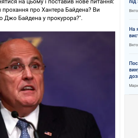
нятися на цьому і поставив нове питання:
під
кри
 прохання про Хантера Байдена? Ви
Вікт
ро Джо Байдена у прокурора?".
На 
вис
Вікт
Пос
вин
доз
заг
Мари