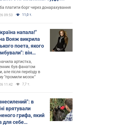
лив неочікуване рішення
ба платити борг через донарахування
11,0 т.
26 09:53
країна напала!"
на Вояж викрила
ького поета, якого
мбували": він
ь російської не
начила артистка,
 а тепер хоче
енник був фанатом
и, але після переїзду в
циду українців
му "промили мозок"
7,7 т.
26 11:42
знесилений": в
їні врятували
неного грифа, який
в для себе