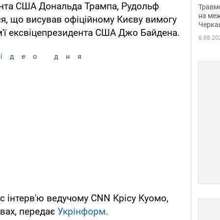
нети
нта США Дональда Трампа, Рудольф
Травм
Фото
на меж
ся, що висував офіційному Києву вимогу
Черка
м'ї ексвіцепрезидента США Джо Байдена.
6.08.20
ідео дня
ас інтерв'ю ведучому CNN Крісу Куомо,
вах, передає
Укрінформ
.