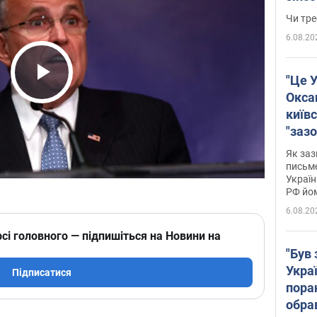
ухва
Чи тре
6.08.20
"Це У
Play Video
Окса
київс
"зазо
навіт
Як заз
знав,
письм
Україн
гено
РФ йо
6.08.20
сі головного — підпишіться на Новини на
"Був 
Укра
Підписатися
пора
обра