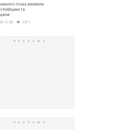
повий маршрут.
ованого птаха виявили
і Київщині та
щини
2,9 т.
26 11:09