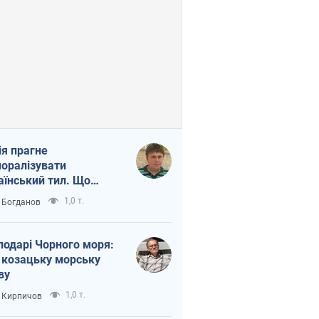
ія прагне
оралізувати
аїнський тил. Що
то собі нагадати
1,0 т.
 Богданов
подарі Чорного моря:
 козацьку морську
ву
1,0 т.
 Кирпичов