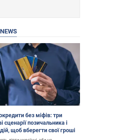
P NEWS
окредити без міфів: три
і сценарії позичальника і
дій, щоб вберегти свої гроші
ть діяти українці, аби не