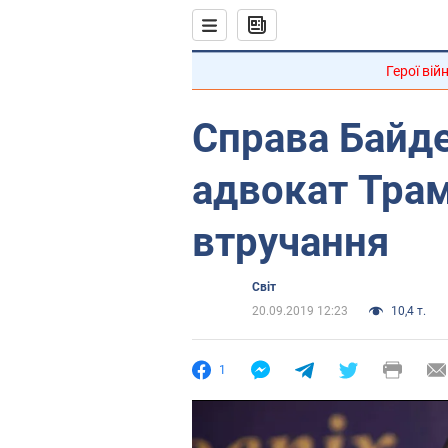
Герої вій
Справа Байде
адвокат Тра
втручання
Світ
20.09.2019 12:23
10,4 т.
1