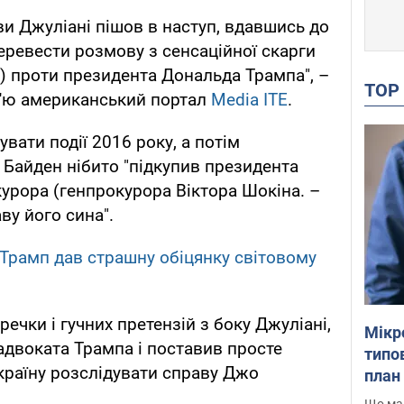
ви Джуліані пішов в наступ, вдавшись до
еревести розмову з сенсаційної скарги
.) проти президента Дональда Трампа", –
TO
в'ю американський портал
Media ITE
.
вати події 2016 року, а потім
Байден нібито "підкупив президента
курора (генпрокурора Віктора Шокіна. –
ву його сина".
 Трамп дав страшну обіцянку світовому
речки і гучних претензій з боку Джуліані,
Мікр
адвоката Трампа і поставив просте
типов
країну розслідувати справу Джо
план 
Що маю