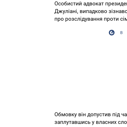
Особистий адвокат президе
Джуліані, випадково зізнав
про розслідування проти сі
В
Обмовку він допустив під ч
заплутавшись у власних сло