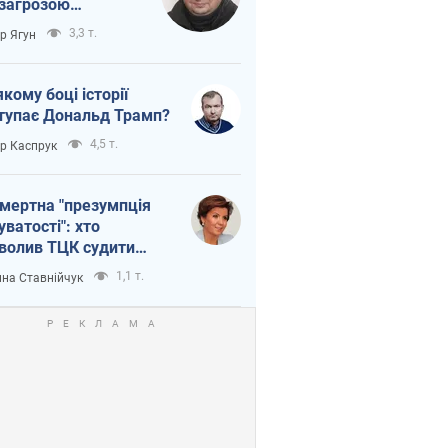
 загрозою
тична логістика
3,3 т.
ор Ягун
якому боці історії
тупає Дональд Трамп?
4,5 т.
ор Каспрук
мертна "презумпція
уватості": хто
волив ТЦК судити
иблих захисників
1,1 т.
на Ставнійчук