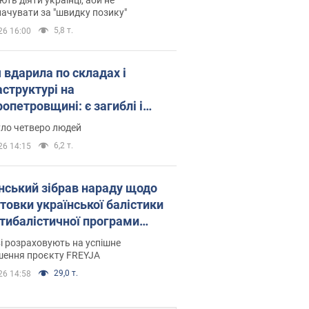
ачувати за "швидку позику"
5,8 т.
26 16:00
 вдарила по складах і
аструктурі на
опетровщині: є загиблі і
нені. Фото
уло четверо людей
6,2 т.
26 14:15
нський зібрав нараду щодо
товки української балістики
JA: які рішення готуються
і розраховують на успішне
шення проєкту FREYJA
29,0 т.
26 14:58