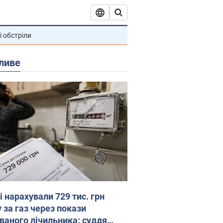
і обстріли
ливе
 нарахували 729 тис. грн
 за газ через покази
ованого лічильника: суддя