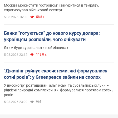
Москва може стати "островом" і зануритися в темряву,
спрогнозував військовий експерт
58,8 т.
5.08.2026 16:00
Банки "готуються" до нового курсу долара:
українцям розповіли, чого очікувати
Яким буде курс валюти в обмінниках
113,0 т.
5.08.2026 23:12
"Джипінг руйнує екосистеми, які формувалися
сотні років": у Greenpeace забили на сполох
У високогір'ї розташовані альпійські та субальпійські луки –
рідкісні природні комплекси, які формувалися протягом сотень
років
963
5.08.2026 23:00