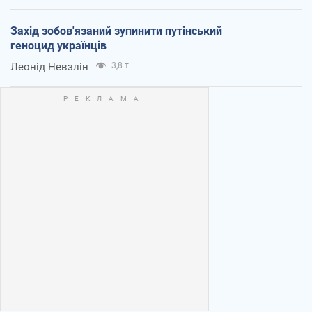
Захід зобов'язаний зупинити путінський
геноцид українців
Леонід Невзлін
3,8 т.