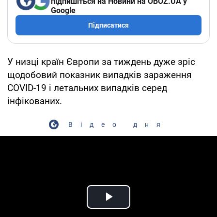
підпишіться на Новини на OBOZ.UA у
Google
Підписатися
У низці країн Європи за тиждень дуже зріс
щодобовий показник випадків зараження
COVID-19 і летальних випадків серед
інфікованих.
Відео дня
Play Video