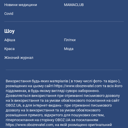
Новини медицини
MAMACLUB
Covid
Шоу
Афіша
Плітки
Краса
Мода
Жіночий журнал
Використання будь-яких матеріалів ( в тому числі фото- та відео-),
розміщених на цьому сайті
https://www.obozrevatel.com
та всіх його
піддоменах, в будь-якому вигляді суворо заборонено.
Дозволяється використання при отриманні письмового дозволу
на їх використання та за умови обов'язкового посилання на сайт
OBOZ.UA, а для інтернет-видань - при отриманні письмового
дозволу на їх використання та за умови обов'язкового
розміщення прямого, відкритого для пошукових систем,
гіперпосилання на сторінку OBOZ.UA за посиланням
https://www.obozrevatel.com
, на якій розміщено оригінальний