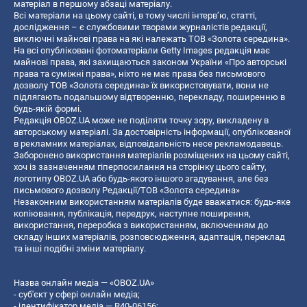
матеріал в першому абзаці матеріалу.
Всі матеріали на цьому сайті, в тому числі інтерв’ю, статті,
дослідження – є службовими творами журналістів редакції,
виключні майнові права на які належать ТОВ «Золота середина».
На всі опубліковані фотоматеріали Getty Images редакція має
майнові права, які захищаються законом України «Про авторські
права та суміжні права», ніхто не має права без письмового
дозволу ТОВ «Золота середина» їх використовувати, вони не
підлягають подальшому відтворенню, перекладу, поширенню в
будь-якій формі.
Редакція OBOZ.UA може не поділяти точку зору, викладену в
авторському матеріалі. За достовірність інформації, опублікованої
в рекламних матеріалах, відповідальність несе рекламодавець.
Заборонено використання матеріалів розміщених на цьому сайті,
хоч із зазначенням гіперпосилання на сторінку цього сайту,
логотипу OBOZ.UA або будь-якого іншого згадування, але без
письмового дозволу Редакції/ТОВ «Золота середина»
Незаконним використанням матеріалів буде вважатися: будь-яке
копiювання, публiкацiя, передрук, наступне поширення,
використання, переробка з використанням, включенням до
складу інших матеріалів, розповсюдження, адаптація, переклад
та інші подібні зміни матеріалу.
Назва онлайн медіа — «OBOZ.UA»
- суб'єкт у сфері онлайн медіа;
- ідентифікатор медіа — R40-06156;