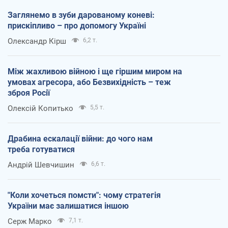
Заглянемо в зуби дарованому коневі:
прискіпливо – про допомогу Україні
Олександр Кірш
6,2 т.
Між жахливою війною і ще гіршим миром на
умовах агресора, або Безвихідність – теж
зброя Росії
Олексій Копитько
5,5 т.
Драбина ескалації війни: до чого нам
треба готуватися
Андрій Шевчишин
6,6 т.
"Коли хочеться помсти": чому стратегія
України має залишатися іншою
Серж Марко
7,1 т.