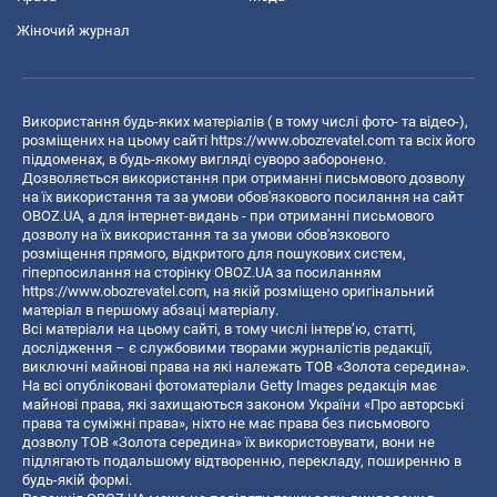
Жіночий журнал
Використання будь-яких матеріалів ( в тому числі фото- та відео-),
розміщених на цьому сайті
https://www.obozrevatel.com
та всіх його
піддоменах, в будь-якому вигляді суворо заборонено.
Дозволяється використання при отриманні письмового дозволу
на їх використання та за умови обов'язкового посилання на сайт
OBOZ.UA, а для інтернет-видань - при отриманні письмового
дозволу на їх використання та за умови обов'язкового
розміщення прямого, відкритого для пошукових систем,
гіперпосилання на сторінку OBOZ.UA за посиланням
https://www.obozrevatel.com
, на якій розміщено оригінальний
матеріал в першому абзаці матеріалу.
Всі матеріали на цьому сайті, в тому числі інтерв’ю, статті,
дослідження – є службовими творами журналістів редакції,
виключні майнові права на які належать ТОВ «Золота середина».
На всі опубліковані фотоматеріали Getty Images редакція має
майнові права, які захищаються законом України «Про авторські
права та суміжні права», ніхто не має права без письмового
дозволу ТОВ «Золота середина» їх використовувати, вони не
підлягають подальшому відтворенню, перекладу, поширенню в
будь-якій формі.