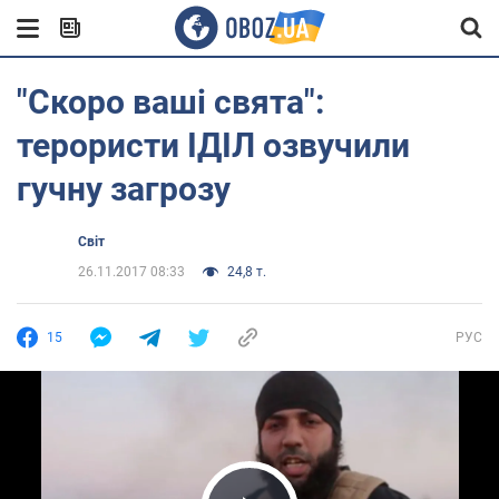
"Скоро ваші свята":
терористи ІДІЛ озвучили
гучну загрозу
Світ
26.11.2017 08:33
24,8 т.
15
РУС