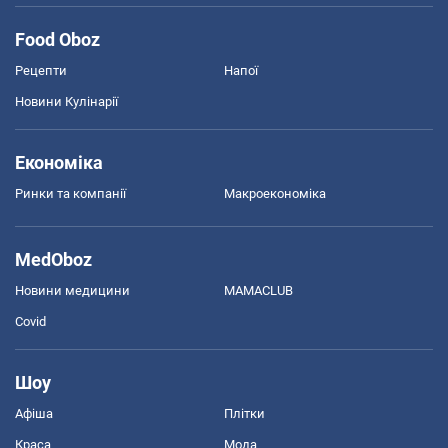
Food Oboz
Рецепти
Напої
Новини Кулінарії
Економіка
Ринки та компанії
Макроекономіка
MedOboz
Новини медицини
MAMACLUB
Covid
Шоу
Афіша
Плітки
Краса
Мода