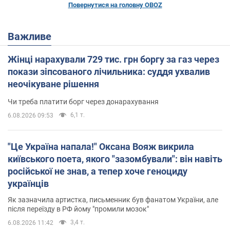
Повернутися на головну OBOZ
Важливе
Жінці нарахували 729 тис. грн боргу за газ через
покази зіпсованого лічильника: суддя ухвалив
неочікуване рішення
Чи треба платити борг через донарахування
6,1 т.
6.08.2026 09:53
"Це Україна напала!" Оксана Вояж викрила
київського поета, якого "зазомбували": він навіть
російської не знав, а тепер хоче геноциду
українців
Як зазначила артистка, письменник був фанатом України, але
після переїзду в РФ йому "промили мозок"
3,4 т.
6.08.2026 11:42