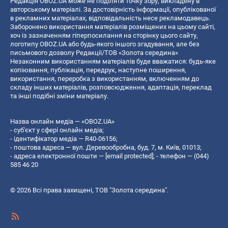
Редакція OBOZ.UA може не поділяти точку зору, викладену в
авторському матеріалі. За достовірність інформації, опублікованої
в рекламних матеріалах, відповідальність несе рекламодавець.
Заборонено використання матеріалів розміщених на цьому сайті,
хоч із зазначенням гіперпосилання на сторінку цього сайту,
логотипу OBOZ.UA або будь-якого іншого згадування, але без
письмового дозволу Редакції/ТОВ «Золота середина»
Незаконним використанням матеріалів буде вважатися: будь-яке
копiювання, публiкацiя, передрук, наступне поширення,
використання, переробка з використанням, включенням до
складу інших матеріалів, розповсюдження, адаптація, переклад
та інші подібні зміни матеріалу.
Назва онлайн медіа — «OBOZ.UA»
- суб'єкт у сфері онлайн медіа;
- ідентифікатор медіа — R40-06156;
- поштова адреса — вул. Деревообробна, буд. 7, м. Київ, 01013;
- адреса електронної пошти —
[email protected]
; - телефон — (044)
585 46 20
© 2026 Всі права захищені, ТОВ "Золота середина".