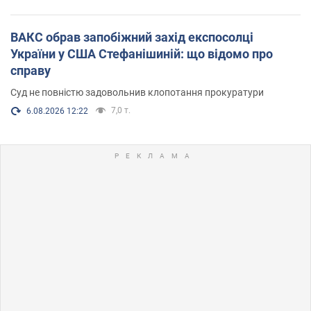
ВАКС обрав запобіжний захід експосолці
України у США Стефанішиній: що відомо про
справу
Суд не повністю задовольнив клопотання прокуратури
7,0 т.
6.08.2026 12:22