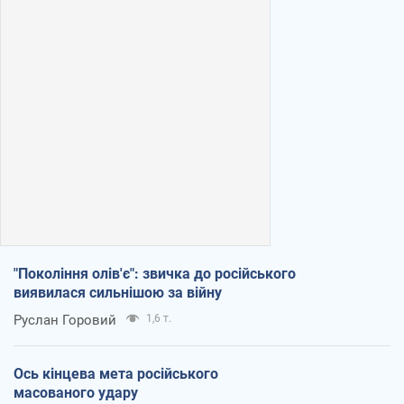
"Покоління олів'є": звичка до російського
виявилася сильнішою за війну
Руслан Горовий
1,6 т.
Ось кінцева мета російського
масованого удару