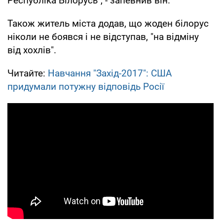
Республіка Білорусь", - запевнив він.
Також житель міста додав, що жоден білорус
ніколи не боявся і не відступав, "на відміну
від хохлів".
Читайте:
Навчання "Захід-2017": США
придумали потужну відповідь Росії