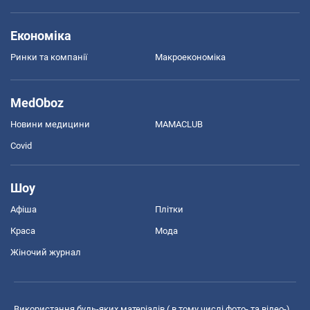
Економіка
Ринки та компанії
Макроекономіка
MedOboz
Новини медицини
MAMACLUB
Covid
Шоу
Афіша
Плітки
Краса
Мода
Жіночий журнал
Використання будь-яких матеріалів ( в тому числі фото- та відео-),