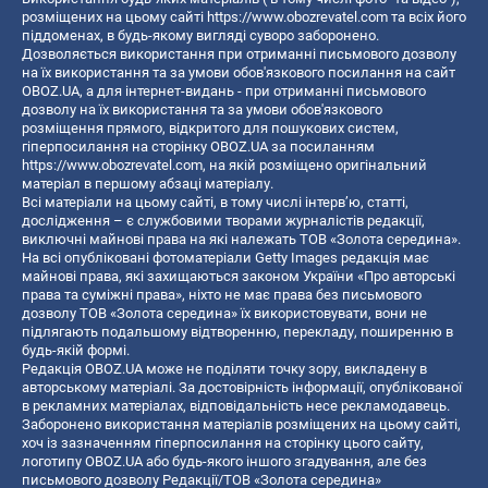
розміщених на цьому сайті
https://www.obozrevatel.com
та всіх його
піддоменах, в будь-якому вигляді суворо заборонено.
Дозволяється використання при отриманні письмового дозволу
на їх використання та за умови обов'язкового посилання на сайт
OBOZ.UA, а для інтернет-видань - при отриманні письмового
дозволу на їх використання та за умови обов'язкового
розміщення прямого, відкритого для пошукових систем,
гіперпосилання на сторінку OBOZ.UA за посиланням
https://www.obozrevatel.com
, на якій розміщено оригінальний
матеріал в першому абзаці матеріалу.
Всі матеріали на цьому сайті, в тому числі інтерв’ю, статті,
дослідження – є службовими творами журналістів редакції,
виключні майнові права на які належать ТОВ «Золота середина».
На всі опубліковані фотоматеріали Getty Images редакція має
майнові права, які захищаються законом України «Про авторські
права та суміжні права», ніхто не має права без письмового
дозволу ТОВ «Золота середина» їх використовувати, вони не
підлягають подальшому відтворенню, перекладу, поширенню в
будь-якій формі.
Редакція OBOZ.UA може не поділяти точку зору, викладену в
авторському матеріалі. За достовірність інформації, опублікованої
в рекламних матеріалах, відповідальність несе рекламодавець.
Заборонено використання матеріалів розміщених на цьому сайті,
хоч із зазначенням гіперпосилання на сторінку цього сайту,
логотипу OBOZ.UA або будь-якого іншого згадування, але без
письмового дозволу Редакції/ТОВ «Золота середина»