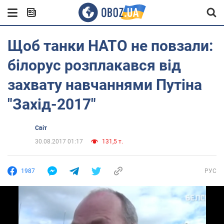
Щоб танки НАТО не повзали:
білорус розплакався від
захвату навчаннями Путіна
"Захід-2017"
Світ
30.08.2017 01:17
131,5 т.
1987
РУС