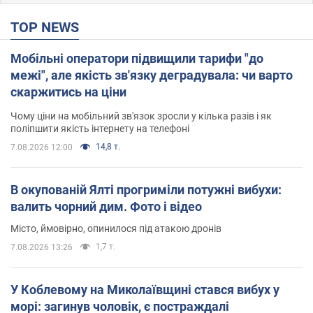
TOP NEWS
Мобільні оператори підвищили тарифи "до
межі", але якість зв'язку деградувала: чи варто
скаржитись на ціни
Чому ціни на мобільний зв'язок зросли у кілька разів і як
поліпшити якість інтернету на телефоні
14,8 т.
7.08.2026 12:00
В окупованій Ялті прогриміли потужні вибухи:
валить чорний дим. Фото і відео
Місто, ймовірно, опинилося під атакою дронів
1,7 т.
7.08.2026 13:26
У Коблевому на Миколаївщині стався вибух у
морі: загинув чоловік, є постраждалі