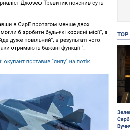
наліст Джозеф Тревитик пояснив суть
вавши в Сирії протягом менше двох
могли б зробити будь-які корисні місії", а
TO
 йде дуже повільний", в результаті чого
ітаки отримають бажані функції ".
ї: окупант поставив "липу" на потік
Зеле
Сербі
Вучи