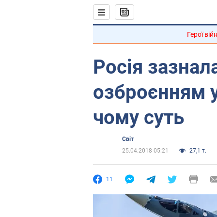
Герої вій
Росія зазнала
озброєнням у 
чому суть
Світ
25.04.2018 05:21
27,1 т.
11