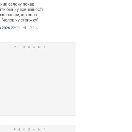
 хімієтерапії,
ник салону почав
орівся скандал.
ти оцінку зовнішності
 сказавши, що вона
 "чоловічу стрижку"
9,5 т.
8.2026 22:11