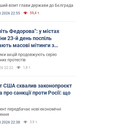
ший візит глави держави до Бєлграда
59,4 т.
8.2026 22:55
іть Федорова": у містах
ни 23-й день поспіль
ають масові мітинги з
онками. Фото і відео
ики акцій продовжують серію
их протестів
1,8 т.
26 22:22
т США схвалив законопроєкт
 про санкції проти Росії: що
нт передбачає нові економічні
ення
3,9 т.
8.2026 22:38