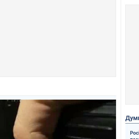
Дум
Рос