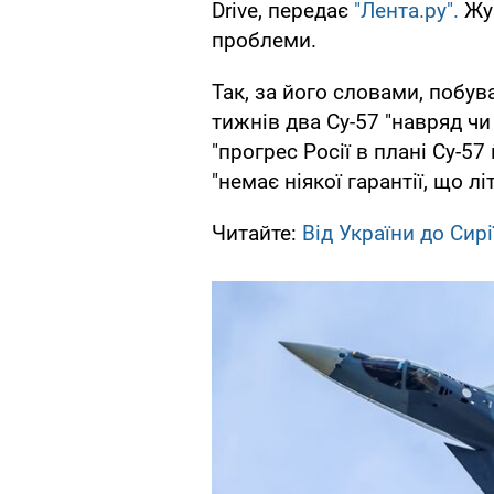
Drive, передає
"Лента.ру".
Жур
проблеми.
Так, за його словами, побу
тижнів два Су-57 "навряд чи 
"прогрес Росії в плані Су-57
"немає ніякої гарантії, що л
Читайте:
Від України до Сирі