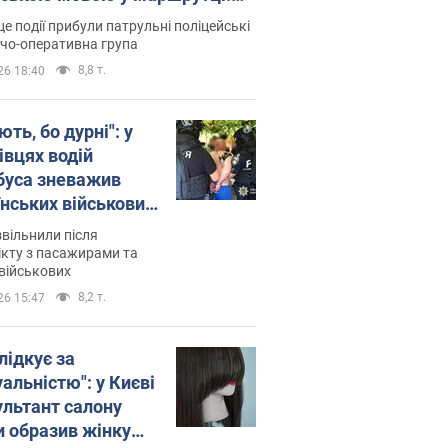
ція склала адмінпротокол.
це події прибули патрульні поліцейські
о
дчо-оперативна група
8,8 т.
26 18:40
ть, бо дурні": у
івцях водій
буса зневажив
їнських військових
латився. Відео
звільнили після
кту з пасажирами та
військових
8,2 т.
26 15:47
лідкує за
альністю": у Києві
ультант салону
и образив жінку