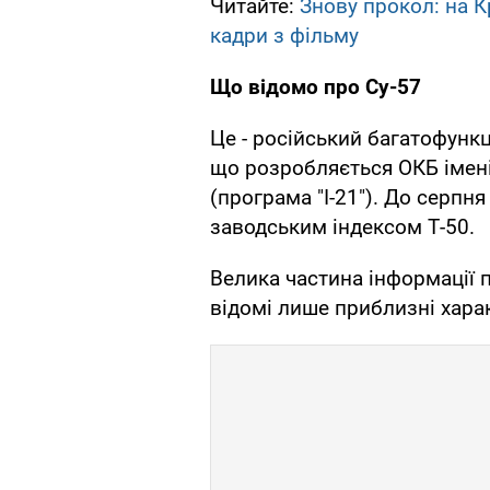
Читайте:
Знову прокол: на К
кадри з фільму
Що відомо про Су-57
Це - російський багатофунк
що розробляється ОКБ імені
(програма "І-21"). До серпня
заводським індексом Т-50.
Велика частина інформації п
відомі лише приблизні харак