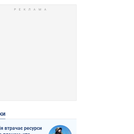
ки
ія втрачає ресурси