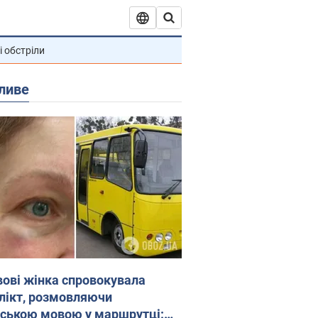
і обстріли
ливе
вові жінка спровокувала
лікт, розмовляючи
йською мовою у маршрутці: