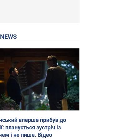
P NEWS
нський вперше прибув до
ї: планується зустріч із
чем і не лише. Відео