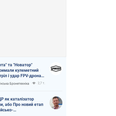
рта" та "Новатор"
римали кулеметний
тріл і удар FPV-дрона,
тувавши життя
2,7 т.
їнська Бронетехніка
церу ЗСУ
Р як каталізатор
ни, або Про новий етап
ійсько-
нічнокорейського