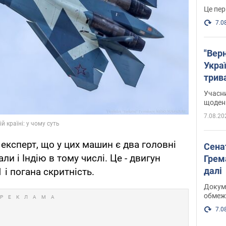
Це пер
7.0
"Верн
Украї
трив
карт
Учасн
щоденн
7.08.20
 експерт, що у цих машин є два головні
Сена
али і Індію в тому числі. Це - двигун
Грема
далі
і погана скритність.
Докуме
обмеж
7.0