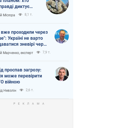
а планом: хто
правді диктує
п війни
8,1 т.
ій Місюра
 вже проходили через
ше": Україні не варто
даватися зневірі через
етний терор
7,9 т.
ій Марченко, експерт
ід проспав загрозу:
ія може перевірити
О війною
2,6 т.
ід Невзлін