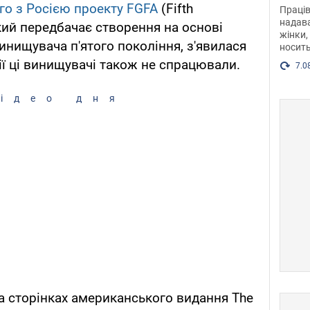
після
ного з Росією проекту FGFA
(Fifth
Праців
розг
надава
, який передбачає створення на основі
жінки,
Фото
инищувача п'ятого покоління, з'явилася
носить
ії ці винищувачі також не спрацювали.
7.0
ідео дня
а сторінках американського видання The