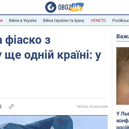
ни
Війна в Україні
Війна Ізраїлю та Ірану
VENETO
Російськ
Важ
 фіаско з
ще одній країні: у
Читать на русском
У Ль
конф
росі