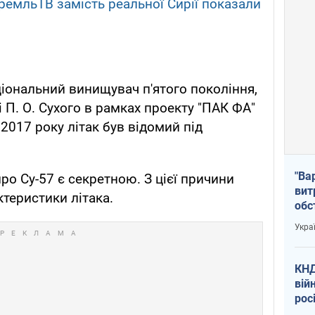
ремльТВ замість реальної Сирії показали
ціональний винищувач п'ятого покоління,
 П. О. Сухого в рамках проекту "ПАК ФА"
 2017 року літак був відомий під
"Ва
ро Су-57 є секретною. З цієї причини
вит
теристики літака.
обс
вря
Укра
офі
КНД
вій
рос
пів