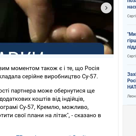
поз
нас
тем
Серг
"Ми
гір
під
рак
Серг
им моментом також є і те, що Росія
Зах
дкладала серійне виробництво Су-57.
Рос
НАТ
якості партнера може обернутися ще
Леон
одаткових коштів від індійців,
ограмі Су-57, Кремлю, можливо,
ити свої плани на літак", - сказано в