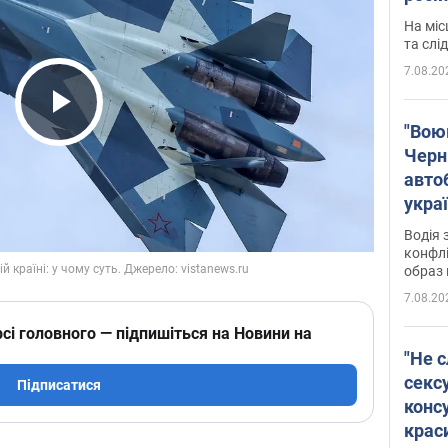
полі
На міс
Віде
та слі
7.08.20
Play Video
"Воюю
Черн
авто
укра
і поп
Водія 
конфлі
образ 
7.08.20
сі головного — підпишіться на Новини на
"Не с
сексу
Підписатися
конс
крас