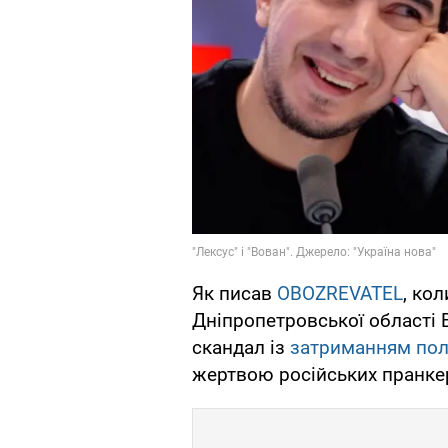
Як писав
OBOZREVATEL
, ко
Дніпропетровської області В
скандал із
затриманням пол
жертвою російських пранкер