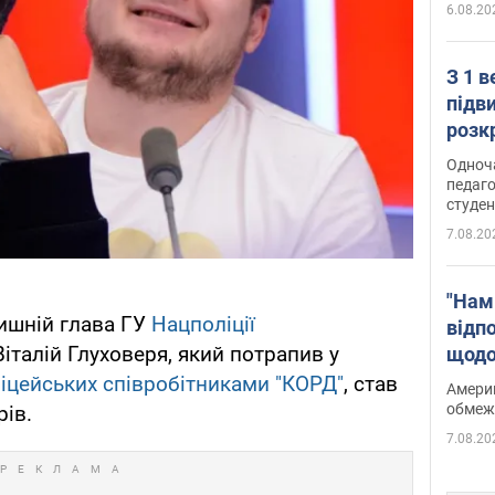
6.08.20
З 1 
підв
розк
Одноч
педаго
студен
7.08.20
"Нам
лишній глава ГУ
Нацполіції
відп
італій Глуховеря, який потрапив у
щодо
Patri
іцейських співробітниками "КОРД"
, став
Америк
обмеж
ів.
7.08.20