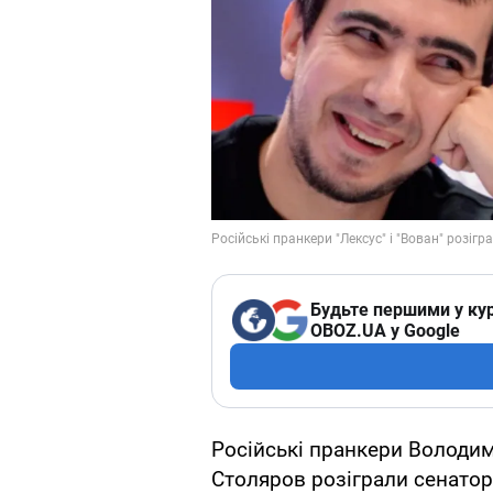
Будьте першими у кур
OBOZ.UA у Google
Російські пранкери Володи
Столяров розіграли сенатор