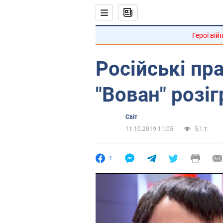
Герої вій
Російські пра
"Вован" розі
Світ
11.10.2019 11:05
5,1 т.
1