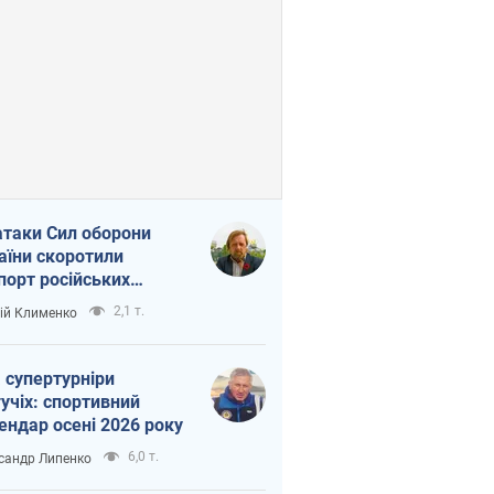
атаки Сил оборони
аїни скоротили
порт російських
топродуктів
2,1 т.
ій Клименко
 супертурніри
учіх: спортивний
ендар осені 2026 року
6,0 т.
сандр Липенко