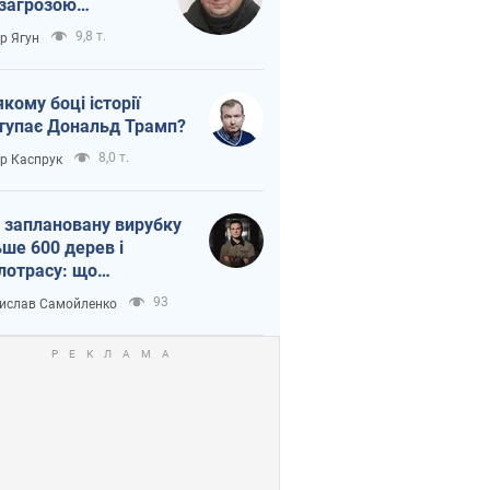
 загрозою
тична логістика
9,8 т.
ор Ягун
якому боці історії
тупає Дональд Трамп?
8,0 т.
ор Каспрук
 заплановану вирубку
ьше 600 дерев і
лотрасу: що
бувається на Теремках
93
ислав Самойленко
иєві