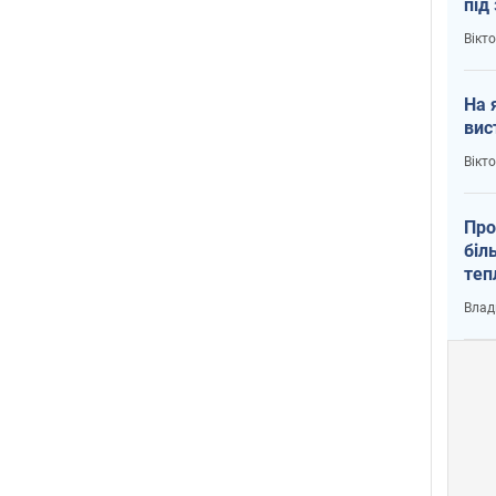
під
кри
Вікт
На 
вис
Вікт
Про
біл
теп
від
Влад
у К