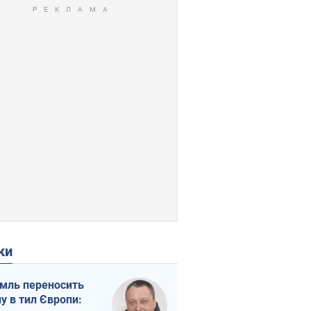
ки
мль переносить
ну в тил Європи: