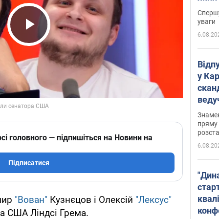
"агр
Спершу
уваги
6.08.20
Play Video
Відп
у Ка
скан
веду
захе
Знаме
пряму 
розста
сі головного — підпишіться на Новини на
6.08.20
Підписатися
"Дин
стар
квалі
мир
"Вован"
Кузнєцов і Олексій
"Лексус"
конф
а США Ліндсі Грема.