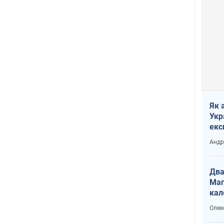
Як 
Укр
екс
наф
Андр
Два
Маг
кал
Олек