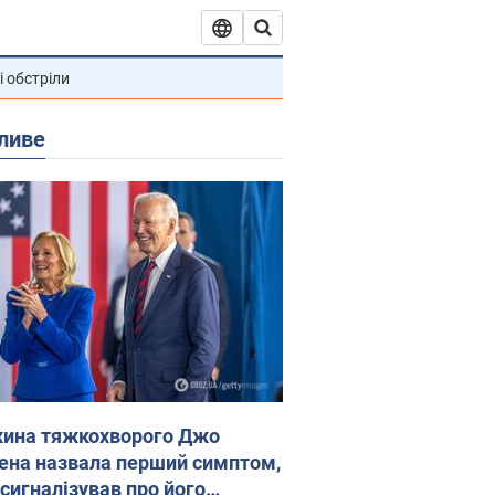
і обстріли
ливе
ина тяжкохворого Джо
ена назвала перший симптом,
 сигналізував про його