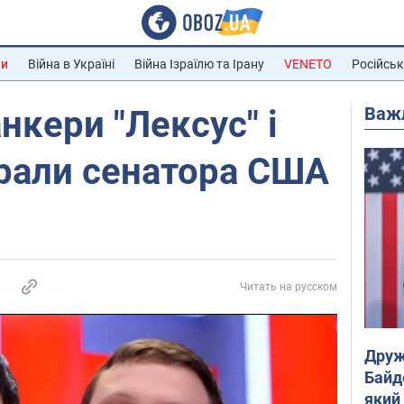
ни
Війна в Україні
Війна Ізраїлю та Ірану
VENETO
Російськ
Важ
нкери "Лексус" і
грали сенатора США
Читать на русском
Друж
Байд
який