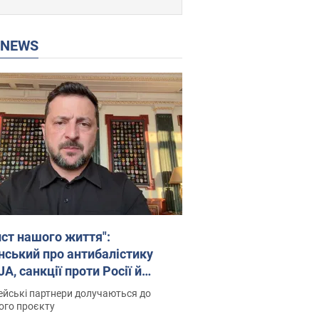
P NEWS
ист нашого життя":
нський про антибалістику
A, санкції проти Росії й
имку аграріїв. Відео
йські партнери долучаються до
ого проєкту