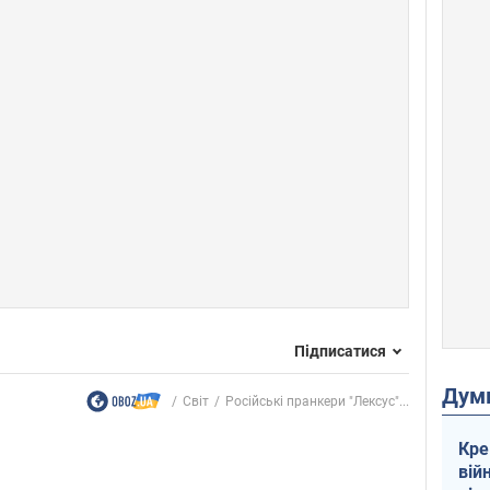
Підписатися
Дум
Світ
Російські пранкери "Лексус"...
Кре
вій