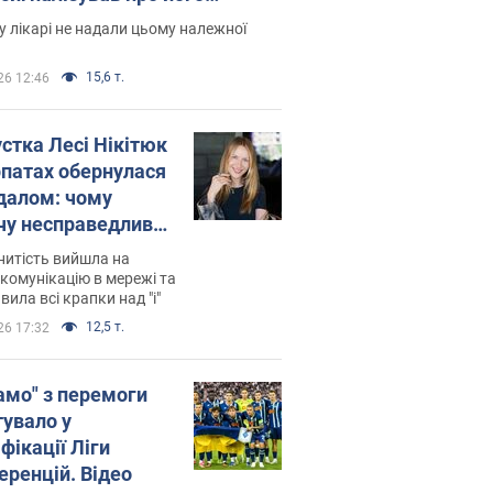
есивний" рак
 лікарі не надали цьому належної
15,6 т.
26 12:46
устка Лесі Нікітюк
рпатах обернулася
далом: чому
чу несправедливо
йтили
нитість вийшла на
комунікацію в мережі та
вила всі крапки над "і"
12,5 т.
26 17:32
амо" з перемоги
тувало у
фікації Ліги
еренцій. Відео