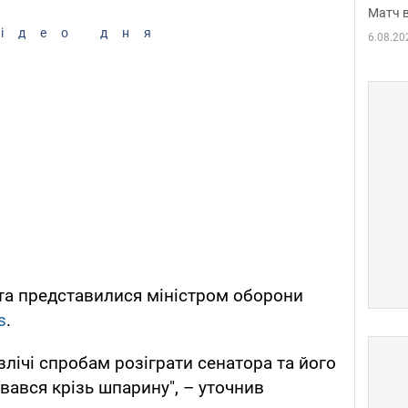
Матч в
ідео дня
6.08.20
та представилися міністром оборони
s
.
злічі спробам розіграти сенатора та його
вався крізь шпарину", – уточнив