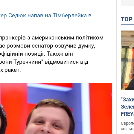
ер Седюк напав на Тімберлейка в
TO
 пранкерів з американським політиком
час розмови сенатор озвучив думку,
іційній позиції. Також він
рони Туреччини" відмовитися від
х ракет.
"Зах
Зеле
FREYJ
підтр
Європе
спільн