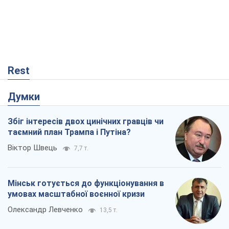
Збіг інтересів двох цинічних гравців чи
таємний план Трампа і Путіна?
Віктор Швець
7,7 т.
Мінськ готується до функціонування в
умовах масштабної воєнної кризи
Олександр Левченко
13,5 т.
Ні зброї, ні людей: як Лукашенко будує
нову армію
Ігар Тишкевич
10,8 т.