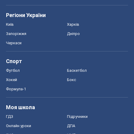
Спорт
Футбол
Баскетбол
Хокей
Бокс
Формула-1
Моя школа
ГДЗ
Підручники
Онлайн уроки
ДПА
ЗНО
НМТ
СНД посібники
Авто
Тест Драйв
Електромобілі
Акції
Сервіс