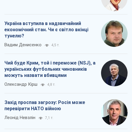
Чий буде Крим, той і переможе (NSJ), а
українських футбольних чиновників
можуть назвати вбивцями
Олександр Кірш
4,8 т.
Захід проспав загрозу: Росія може
перевірити НАТО війною
Леонід Невзлін
7,1 т.
Всі думки
Про компанію
Команда
Правова інформація
Політика конфіденційності