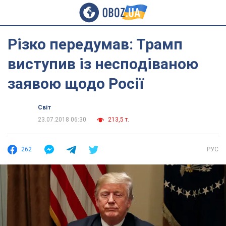
Різко передумав: Трамп
виступив із несподіваною
заявою щодо Росії
Світ
23.07.2018 06:30
213,5 т.
262
РУС