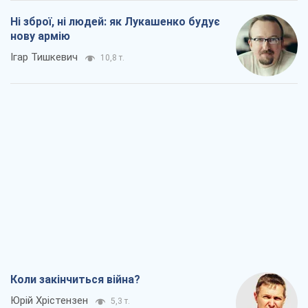
Коли закінчиться війна?
Юрій Хрістензен
5,3 т.
Україна вступила в надзвичайний
економічний стан. Чи є світло вкінці
тунелю?
Вадим Денисенко
4,5 т.