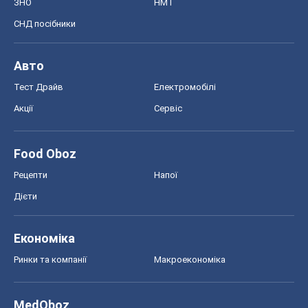
Food Oboz
Рецепти
Напої
Дієти
Економіка
Ринки та компанії
Макроекономіка
MedOboz
Новини медицини
MAMACLUB
Шоу
Афіша
Плітки
Краса
Мода
Жіночий журнал