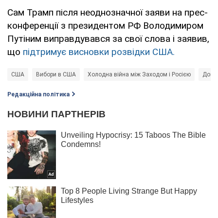
Сам Трамп після неоднозначної заяви на прес-
конференції з президентом РФ Володимиром
Путіним виправдувався за свої слова і заявив,
що
підтримує висновки розвідки США.
США
Вибори в США
Холодна війна між Заходом і Росією
Дона
Редакційна політика