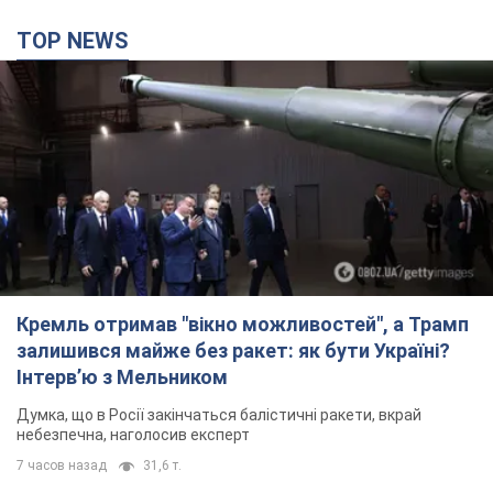
Кремль отримав "вікно можливостей", а Трамп
залишився майже без ракет: як бути Україні?
Інтерв’ю з Мельником
Думка, що в Росії закінчаться балістичні ракети, вкрай
небезпечна, наголосив експерт
7 часов назад
31,6 т.
Україна має домовленості на щомісячну
поставку ракет до Patriot від США: Зеленський
розкрив подробиці
Київ також веде активні переговори з європейськими
партнерами
4 часа назад
30,6 т.