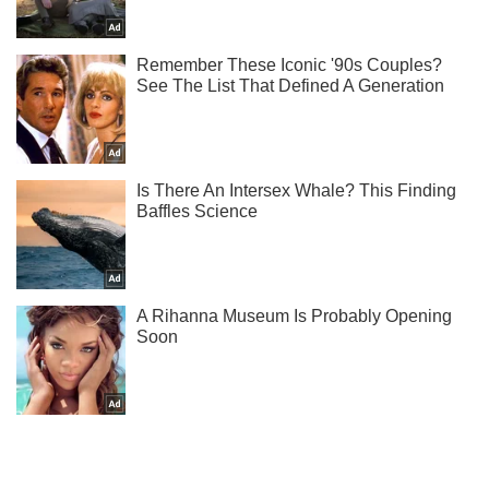
Ти ще не читаєш наш Telegram? А даремно! Підписуйся