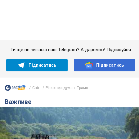
Підписатись
Підписатись
Світ
Різко передумав: Трамп...
Важливе
Значні штрафи і спеціальні полігони: як
проблему джипінгу вирішують за кордоном
Україні не завадить взяти приклад із країн Європи