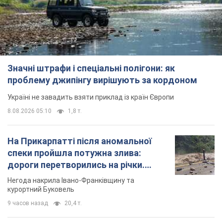
8.08.2026 05:10
1,8 т.
На Прикарпатті після аномальної
спеки пройшла потужна злива:
дороги перетворились на річки.
Відео
Негода накрила Івано-Франківщину та
курортний Буковель
9 часов назад
20,4 т.
Жінці нарахували 729 тис. грн боргу
за газ через покази зіпсованого
лічильника: суддя ухвалив
неочікуване рішення
Чи треба платити борг через донарахування
4 часа назад
30,4 т.