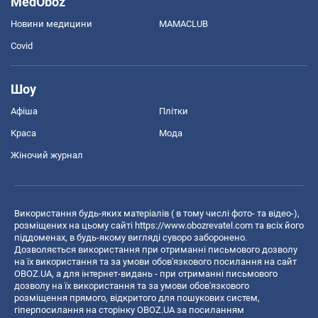
MedOboz
Новини медицини
MAMACLUB
Covid
Шоу
Афіша
Плітки
Краса
Мода
Жіночий журнал
Використання будь-яких матеріалів ( в тому числі фото- та відео-),
розміщених на цьому сайті
https://www.obozrevatel.com
та всіх його
піддоменах, в будь-якому вигляді суворо заборонено.
Дозволяється використання при отриманні письмового дозволу
на їх використання та за умови обов'язкового посилання на сайт
OBOZ.UA, а для інтернет-видань - при отриманні письмового
дозволу на їх використання та за умови обов'язкового
розміщення прямого, відкритого для пошукових систем,
гіперпосилання на сторінку OBOZ.UA за посиланням