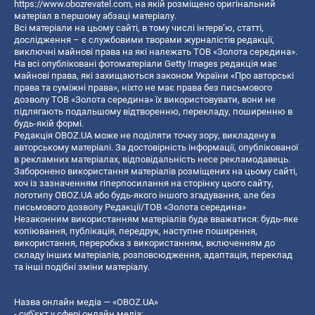
https://www.obozrevatel.com
, на якій розміщено оригінальний
матеріал в першому абзаці матеріалу.
Всі матеріали на цьому сайті, в тому числі інтерв’ю, статті,
дослідження – є службовими творами журналістів редакції,
виключні майнові права на які належать ТОВ «Золота середина».
На всі опубліковані фотоматеріали Getty Images редакція має
майнові права, які захищаються законом України «Про авторські
права та суміжні права», ніхто не має права без письмового
дозволу ТОВ «Золота середина» їх використовувати, вони не
підлягають подальшому відтворенню, перекладу, поширенню в
будь-якій формі.
Редакція OBOZ.UA може не поділяти точку зору, викладену в
авторському матеріалі. За достовірність інформації, опублікованої
в рекламних матеріалах, відповідальність несе рекламодавець.
Заборонено використання матеріалів розміщених на цьому сайті,
хоч із зазначенням гіперпосилання на сторінку цього сайту,
логотипу OBOZ.UA або будь-якого іншого згадування, але без
письмового дозволу Редакції/ТОВ «Золота середина»
Незаконним використанням матеріалів буде вважатися: будь-яке
копiювання, публiкацiя, передрук, наступне поширення,
використання, переробка з використанням, включенням до
складу інших матеріалів, розповсюдження, адаптація, переклад
та інші подібні зміни матеріалу.
Назва онлайн медіа — «OBOZ.UA»
- суб'єкт у сфері онлайн медіа;