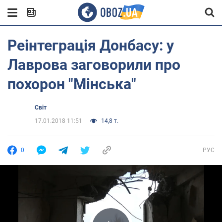
Реінтеграція Донбасу: у
Лаврова заговорили про
похорон "Мінська"
Світ
17.01.2018 11:51
14,8 т.
0
РУС