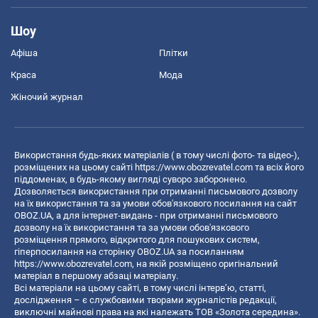
Шоу
Афіша
Плітки
Краса
Мода
Жіночий журнал
Використання будь-яких матеріалів ( в тому числі фото- та відео-),
розміщених на цьому сайті
https://www.obozrevatel.com
та всіх його
піддоменах, в будь-якому вигляді суворо заборонено.
Дозволяється використання при отриманні письмового дозволу
на їх використання та за умови обов'язкового посилання на сайт
OBOZ.UA, а для інтернет-видань - при отриманні письмового
дозволу на їх використання та за умови обов'язкового
розміщення прямого, відкритого для пошукових систем,
гіперпосилання на сторінку OBOZ.UA за посиланням
https://www.obozrevatel.com
, на якій розміщено оригінальний
матеріал в першому абзаці матеріалу.
Всі матеріали на цьому сайті, в тому числі інтерв’ю, статті,
дослідження – є службовими творами журналістів редакції,
виключні майнові права на які належать ТОВ «Золота середина».