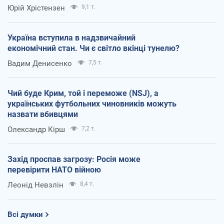
Юрій Хрістензен
9,1 т.
Україна вступила в надзвичайний
економічний стан. Чи є світло вкінці тунелю?
Вадим Денисенко
7,5 т.
Чий буде Крим, той і переможе (NSJ), а
українських футбольних чиновників можуть
назвати вбивцями
Олександр Кірш
7,2 т.
Захід проспав загрозу: Росія може
перевірити НАТО війною
Леонід Невзлін
8,4 т.
Всі думки