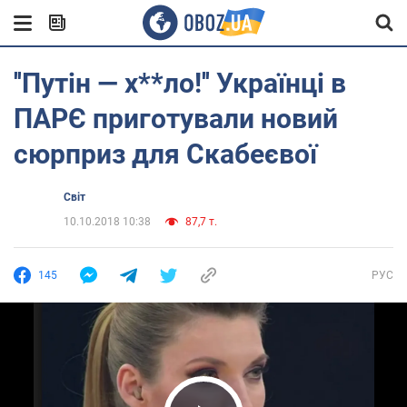
''Путін — х**ло!'' Українці в
ПАРЄ приготували новий
сюрприз для Скабеєвої
Світ
10.10.2018 10:38
87,7 т.
145
РУС