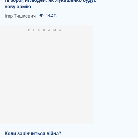
Ні зброї, ні людей: як Лукашенко будує
нову армію
Ігар Тишкевич
14,2 т.
Коли закінчиться війна?