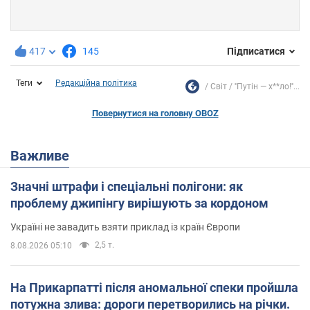
417
145
Підписатися
Теги
Редакційна політика
Світ
''Путін — х**ло!''...
Повернутися на головну OBOZ
Важливе
Значні штрафи і спеціальні полігони: як
проблему джипінгу вирішують за кордоном
Україні не завадить взяти приклад із країн Європи
2,5 т.
8.08.2026 05:10
На Прикарпатті після аномальної спеки пройшла
потужна злива: дороги перетворились на річки.