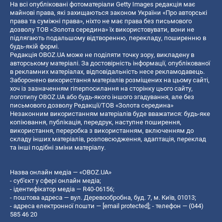
На всі опубліковані фотоматеріали Getty Images редакція має
майнові права, які захищаються законом України «Про авторські
права та суміжні права», ніхто не має права без письмового
дозволу ТОВ «Золота середина» їх використовувати, вони не
підлягають подальшому відтворенню, перекладу, поширенню в
будь-якій формі.
Редакція OBOZ.UA може не поділяти точку зору, викладену в
авторському матеріалі. За достовірність інформації, опублікованої
в рекламних матеріалах, відповідальність несе рекламодавець.
Заборонено використання матеріалів розміщених на цьому сайті,
хоч із зазначенням гіперпосилання на сторінку цього сайту,
логотипу OBOZ.UA або будь-якого іншого згадування, але без
письмового дозволу Редакції/ТОВ «Золота середина»
Незаконним використанням матеріалів буде вважатися: будь-яке
копiювання, публiкацiя, передрук, наступне поширення,
використання, переробка з використанням, включенням до
складу інших матеріалів, розповсюдження, адаптація, переклад
та інші подібні зміни матеріалу.
Назва онлайн медіа — «OBOZ.UA»
- суб'єкт у сфері онлайн медіа;
- ідентифікатор медіа — R40-06156;
- поштова адреса — вул. Деревообробна, буд. 7, м. Київ, 01013;
- адреса електронної пошти —
[email protected]
; - телефон — (044)
585 46 20