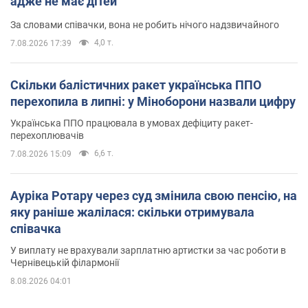
адже не має дітей
За словами співачки, вона не робить нічого надзвичайного
4,0 т.
7.08.2026 17:39
Скільки балістичних ракет українська ППО
перехопила в липні: у Міноборони назвали цифру
Українська ППО працювала в умовах дефіциту ракет-
перехоплювачів
6,6 т.
7.08.2026 15:09
Ауріка Ротару через суд змінила свою пенсію, на
яку раніше жалілася: скільки отримувала
співачка
У виплату не врахували зарплатню артистки за час роботи в
Чернівецькій філармонії
8.08.2026 04:01