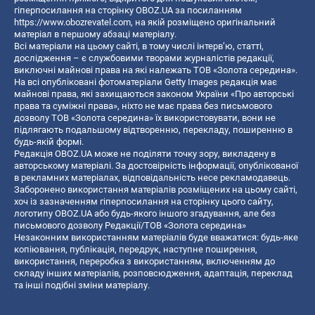
гіперпосилання на сторінку OBOZ.UA за посиланням
https://www.obozrevatel.com
, на якій розміщено оригінальний
матеріал в першому абзаці матеріалу.
Всі матеріали на цьому сайті, в тому числі інтерв’ю, статті,
дослідження – є службовими творами журналістів редакції,
виключні майнові права на які належать ТОВ «Золота середина».
На всі опубліковані фотоматеріали Getty Images редакція має
майнові права, які захищаються законом України «Про авторські
права та суміжні права», ніхто не має права без письмового
дозволу ТОВ «Золота середина» їх використовувати, вони не
підлягають подальшому відтворенню, перекладу, поширенню в
будь-якій формі.
Редакція OBOZ.UA може не поділяти точку зору, викладену в
авторському матеріалі. За достовірність інформації, опублікованої
в рекламних матеріалах, відповідальність несе рекламодавець.
Заборонено використання матеріалів розміщених на цьому сайті,
хоч із зазначенням гіперпосилання на сторінку цього сайту,
логотипу OBOZ.UA або будь-якого іншого згадування, але без
письмового дозволу Редакції/ТОВ «Золота середина»
Незаконним використанням матеріалів буде вважатися: будь-яке
копiювання, публiкацiя, передрук, наступне поширення,
використання, переробка з використанням, включенням до
складу інших матеріалів, розповсюдження, адаптація, переклад
та інші подібні зміни матеріалу.