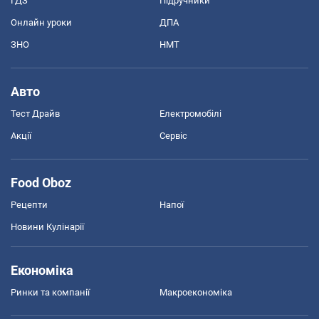
ГДЗ
Підручники
Онлайн уроки
ДПА
ЗНО
НМТ
Авто
Тест Драйв
Електромобілі
Акції
Сервіс
Food Oboz
Рецепти
Напої
Новини Кулінарії
Економіка
Ринки та компанії
Макроекономіка