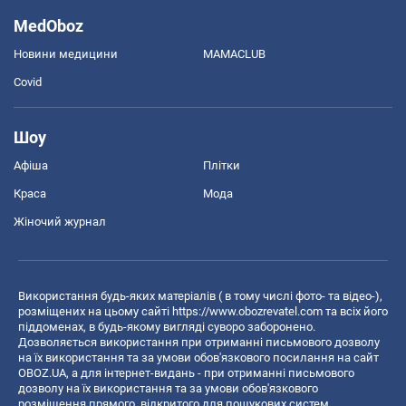
MedOboz
Новини медицини
MAMACLUB
Covid
Шоу
Афіша
Плітки
Краса
Мода
Жіночий журнал
Використання будь-яких матеріалів ( в тому числі фото- та відео-),
розміщених на цьому сайті
https://www.obozrevatel.com
та всіх його
піддоменах, в будь-якому вигляді суворо заборонено.
Дозволяється використання при отриманні письмового дозволу
на їх використання та за умови обов'язкового посилання на сайт
OBOZ.UA, а для інтернет-видань - при отриманні письмового
дозволу на їх використання та за умови обов'язкового
розміщення прямого, відкритого для пошукових систем,