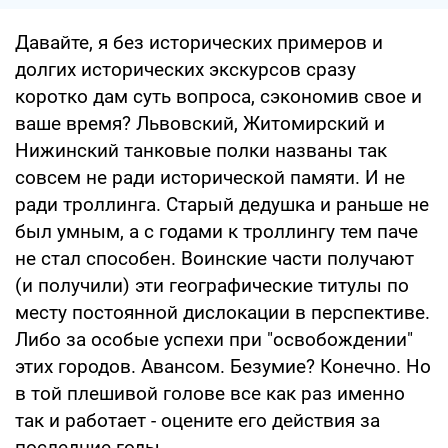
Давайте, я без исторических примеров и
долгих исторических экскурсов сразу
коротко дам суть вопроса, сэкономив свое и
ваше время? Львовский, Житомирский и
Нижинский танковые полки названы так
совсем не ради исторической памяти. И не
ради троллинга. Старый дедушка и раньше не
был умным, а с годами к троллингу тем паче
не стал способен. Воинские части получают
(и получили) эти географические титулы по
месту постоянной дислокации в перспективе.
Либо за особые успехи при "освобождении"
этих городов. Авансом. Безумие? Конечно. Но
в той плешивой голове все как раз именно
так и работает - оцените его действия за
последние годы.