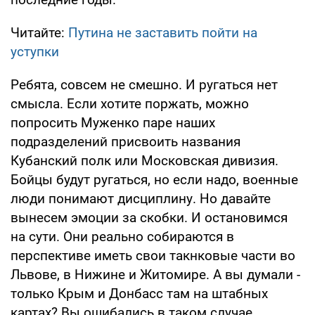
Читайте:
Путина не заставить пойти на
уступки
Ребята, совсем не смешно. И ругаться нет
смысла. Если хотите поржать, можно
попросить Муженко паре наших
подразделений присвоить названия
Кубанский полк или Московская дивизия.
Бойцы будут ругаться, но если надо, военные
люди понимают дисциплину. Но давайте
вынесем эмоции за скобки. И остановимся
на сути. Они реально собираются в
перспективе иметь свои такнковые части во
Львове, в Нижине и Житомире. А вы думали -
только Крым и Донбасс там на штабных
картах? Вы ошибались в таком случае.