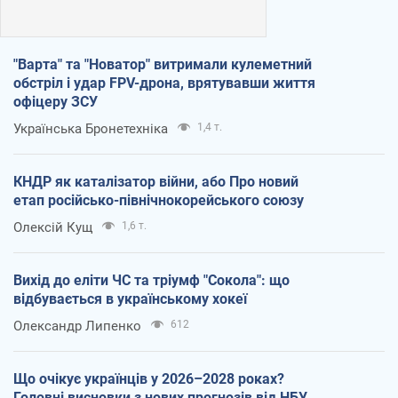
"Варта" та "Новатор" витримали кулеметний
обстріл і удар FPV-дрона, врятувавши життя
офіцеру ЗСУ
Українська Бронетехніка
1,4 т.
КНДР як каталізатор війни, або Про новий
етап російсько-північнокорейського союзу
Олексій Кущ
1,6 т.
Вихід до еліти ЧС та тріумф "Сокола": що
відбувається в українському хокеї
Олександр Липенко
612
Що очікує українців у 2026–2028 роках?
Головні висновки з нових прогнозів від НБУ