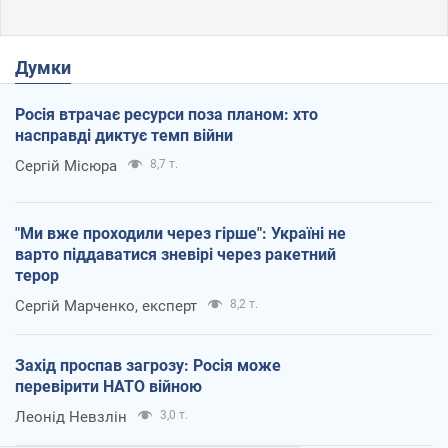
Думки
Росія втрачає ресурси поза планом: хто
насправді диктує темп війни
Сергій Місюра
8,7 т.
"Ми вже проходили через гірше": Україні не
варто піддаватися зневірі через ракетний
терор
Сергій Марченко, експерт
8,2 т.
Захід проспав загрозу: Росія може
перевірити НАТО війною
Леонід Невзлін
3,0 т.