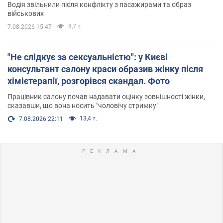
Водія звільнили після конфлікту з пасажирами та образ
військових
8,7 т.
7.08.2026 15:47
"Не слідкує за сексуальністю": у Києві
консультант салону краси образив жінку після
хімієтерапії, розгорівся скандал. Фото
Працівник салону почав надавати оцінку зовнішності жінки,
сказавши, що вона носить "чоловічу стрижку"
13,4 т.
7.08.2026 22:11