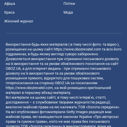
Афіша
Плітки
Краса
Мода
Жіночий журнал
Використання будь-яких матеріалів ( в тому числі фото- та відео-),
розміщених на цьому сайті
https://www.obozrevatel.com
та всіх його
піддоменах, в будь-якому вигляді суворо заборонено.
Дозволяється використання при отриманні письмового дозволу
на їх використання та за умови обов'язкового посилання на сайт
OBOZ.UA, а для інтернет-видань - при отриманні письмового
дозволу на їх використання та за умови обов'язкового
розміщення прямого, відкритого для пошукових систем,
гіперпосилання на сторінку OBOZ.UA за посиланням
https://www.obozrevatel.com
, на якій розміщено оригінальний
матеріал в першому абзаці матеріалу.
Всі матеріали на цьому сайті, в тому числі інтерв’ю, статті,
дослідження – є службовими творами журналістів редакції,
виключні майнові права на які належать ТОВ «Золота середина».
На всі опубліковані фотоматеріали Getty Images редакція має
майнові права, які захищаються законом України «Про авторські
права та суміжні права», ніхто не має права без письмового
дозволу ТОВ «Золота середина» їх використовувати, вони не