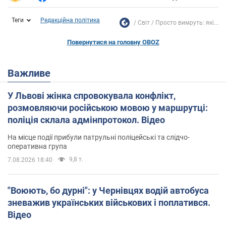
Теги
Редакційна політика
Світ
Просто вимруть: які...
Повернутися на головну OBOZ
Важливе
У Львові жінка спровокувала конфлікт,
розмовляючи російською мовою у маршрутці:
поліція склала адмінпротокол. Відео
На місце події прибули патрульні поліцейські та слідчо-
оперативна група
9,8 т.
7.08.2026 18:40
"Воюють, бо дурні": у Чернівцях водій автобуса
зневажив українських військових і поплатився.
Відео