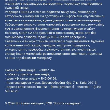
підлягають подальшому відтворенню, перекладу, поширенню в
будь-якій формі.
Редакція OBOZ.UA може не поділяти точку зору, викладену в
авторському матеріалі. За достовірність інформації, опублікованої
в рекламних матеріалах, відповідальність несе рекламодавець.
Заборонено використання матеріалів розміщених на цьому сайті,
хоч із зазначенням гіперпосилання на сторінку цього сайту,
логотипу OBOZ.UA або будь-якого іншого згадування, але без
письмового дозволу Редакції/ТОВ «Золота середина»
Незаконним використанням матеріалів буде вважатися: будь-яке
копiювання, публiкацiя, передрук, наступне поширення,
використання, переробка з використанням, включенням до
складу інших матеріалів, розповсюдження, адаптація, переклад
та інші подібні зміни матеріалу.
Назва онлайн медіа — «OBOZ.UA»
- суб'єкт у сфері онлайн медіа;
- ідентифікатор медіа — R40-06156;
- поштова адреса — вул. Деревообробна, буд. 7, м. Київ, 01013;
- адреса електронної пошти —
[email protected]
; - телефон — (044)
585 46 20
© 2026 Всі права захищені, ТОВ "Золота середина".