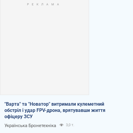
"Варта" та "Новатор" витримали кулеметний
обстріл і удар FPV-дрона, врятувавши життя
офіцеру ЗСУ
Українська Бронетехніка
3,0 т.