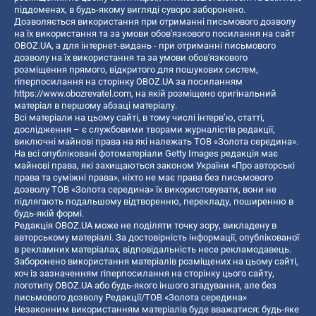
піддоменах, в будь-якому вигляді суворо заборонено.
Дозволяється використання при отриманні письмового дозволу
на їх використання та за умови обов'язкового посилання на сайт
OBOZ.UA, а для інтернет-видань - при отриманні письмового
дозволу на їх використання та за умови обов'язкового
розміщення прямого, відкритого для пошукових систем,
гіперпосилання на сторінку OBOZ.UA за посиланням
https://www.obozrevatel.com
, на якій розміщено оригінальний
матеріал в першому абзаці матеріалу.
Всі матеріали на цьому сайті, в тому числі інтерв’ю, статті,
дослідження – є службовими творами журналістів редакції,
виключні майнові права на які належать ТОВ «Золота середина».
На всі опубліковані фотоматеріали Getty Images редакція має
майнові права, які захищаються законом України «Про авторські
права та суміжні права», ніхто не має права без письмового
дозволу ТОВ «Золота середина» їх використовувати, вони не
підлягають подальшому відтворенню, перекладу, поширенню в
будь-якій формі.
Редакція OBOZ.UA може не поділяти точку зору, викладену в
авторському матеріалі. За достовірність інформації, опублікованої
в рекламних матеріалах, відповідальність несе рекламодавець.
Заборонено використання матеріалів розміщених на цьому сайті,
хоч із зазначенням гіперпосилання на сторінку цього сайту,
логотипу OBOZ.UA або будь-якого іншого згадування, але без
письмового дозволу Редакції/ТОВ «Золота середина»
Незаконним використанням матеріалів буде вважатися: будь-яке