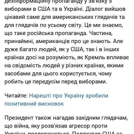
дезінформаційну пропаганду у зв'язку з
виборами в США та в Україні. Діалог вийшов
цікавий саме для американських глядачів та
для глядачів по усьому світу. Це ми знаємо,
що таке російська пропаганда. Частина,
принаймні, американців про це знають. Але
дуже багато людей, як у США, так і в інших
країнах досі на розуміють, як Кремль впливає
на свідомість людей у різних країнах, якими
засобами для цього користується, чому
робить це передусім перед виборами.
Читайте:
Нарешті про Україну зробили
позитивний висновок
Президент також нагадав західним глядачам,
що війна, яку розв'язав агресор проти
України, продовжується. Подякував США за