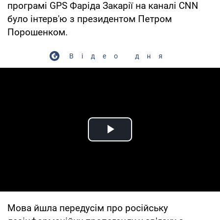
програмі GPS Фаріда Закарії на каналі CNN
було інтерв'ю з президентом Петром
Порошенком.
Відео дня
Play Video
Мова йшла передусім про російську