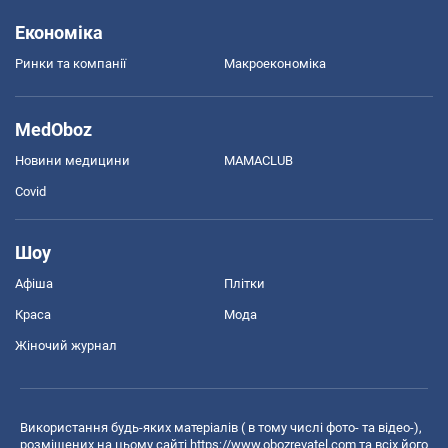
Економіка
Ринки та компанії
Макроекономіка
MedOboz
Новини медицини
MAMACLUB
Covid
Шоу
Афіша
Плітки
Краса
Мода
Жіночий журнал
Використання будь-яких матеріалів ( в тому числі фото- та відео-),
розміщених на цьому сайті
https://www.obozrevatel.com
та всіх його