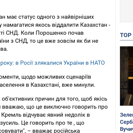
ан має статус одного з найвірніших
у намагатися якось віддалити Казахстан -
кті СНД. Коли Порошенко почав
TO
ни з СНД, то це вже зовсім як би не
ва.
року: в Росії злякалися України в НАТО
 моменти, щодо можливих сценаріїв
аселення в Казахстані, вже минули.
х об'єктивних причин для того, щоб якісь
 я вважаю, що це виключно говорить про
о Кремль відчуває явний недолік в
Зеле
Сербі
зусиль. Це говорить про те , що
Вучи
овувати", – вважає російська