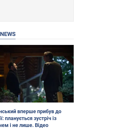
P NEWS
нський вперше прибув до
ї: планується зустріч із
чем і не лише. Відео