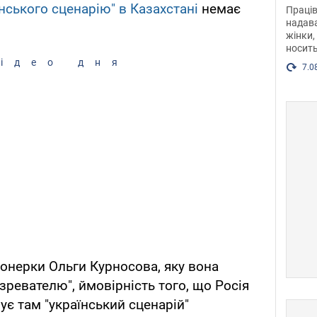
після
їнського сценарію" в Казахстані
немає
Праців
розг
надава
жінки,
Фото
носить
ідео дня
7.0
іонерки Ольги Курносова, яку вона
зревателю", ймовірність того, що Росія
зує там "український сценарій"