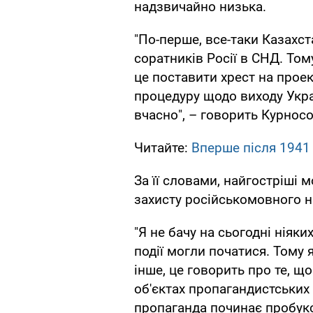
надзвичайно низька.
"По-перше, все-таки Казахст
соратників Росії в СНД. Том
це поставити хрест на прое
процедуру щодо виходу Украї
вчасно", – говорить Курносо
Читайте:
Вперше після 1941 
За її словами, найгостріші
захисту російськомовного н
"Я не бачу на сьогодні ніяки
події могли початися. Тому
інше, це говорить про те, щ
об'єктах пропагандистських 
пропаганда починає пробукс