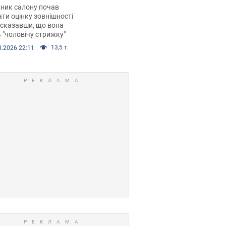
 хімієтерапії,
ник салону почав
орівся скандал.
ти оцінку зовнішності
 сказавши, що вона
 "чоловічу стрижку"
13,5 т.
8.2026 22:11