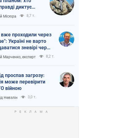
а планом: хто
правді диктує
п війни
8,7 т.
ій Місюра
 вже проходили через
ше": Україні не варто
даватися зневірі через
етний терор
8,2 т.
ій Марченко, експерт
ід проспав загрозу:
ія може перевірити
О війною
3,0 т.
ід Невзлін