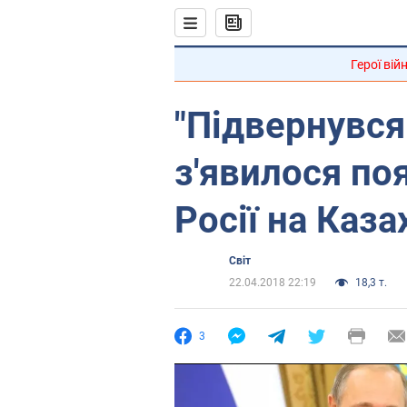
Герої вій
"Підвернувся 
з'явилося по
Росії на Каза
Світ
22.04.2018 22:19
18,3 т.
3