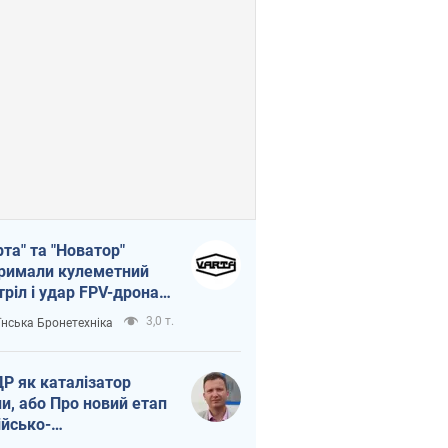
рта" та "Новатор"
римали кулеметний
тріл і удар FPV-дрона,
тувавши життя
3,0 т.
їнська Бронетехніка
церу ЗСУ
Р як каталізатор
ни, або Про новий етап
ійсько-
нічнокорейського