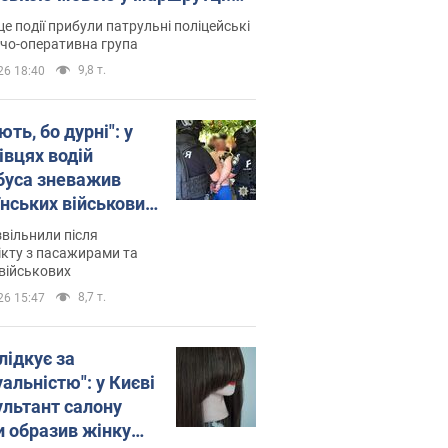
ція склала адмінпротокол.
це події прибули патрульні поліцейські
о
дчо-оперативна група
9,8 т.
26 18:40
ть, бо дурні": у
івцях водій
буса зневажив
їнських військових
латився. Відео
звільнили після
кту з пасажирами та
військових
8,7 т.
26 15:47
лідкує за
альністю": у Києві
ультант салону
и образив жінку