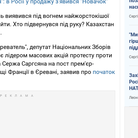
поз
": в Росії у продажу з'явився "Новачок"
нас
тем
мль виявився під вогнем найжорстокішої
Серг
йти. Хто підвернувся під руку? Казахстан
.
"Ми
гір
реватель", депутат Національних Зборів
під
рак
 є лідером масових акцій протесту проти
Серг
 Сержа Саргсяна на пост прем'єр-
щі Франції в Єревані, заявив про
початок
Зах
Рос
НАТ
Леон