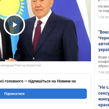
полі
На міс
Віде
та слі
7.08.20
Play Video
"Воюю
Черн
авто
укра
і поп
Водія 
конфлі
образ 
7.08.20
сі головного — підпишіться на Новини на
"Не с
сексу
Підписатися
конс
крас