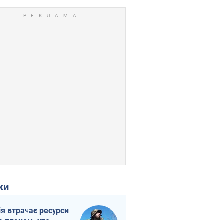
ки
ія втрачає ресурси