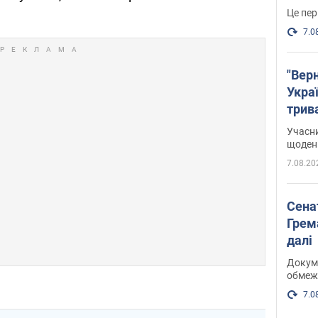
Це пер
7.0
"Верн
Украї
трив
карт
Учасн
щоденн
7.08.20
Сена
Грема
далі
Докуме
обмеж
7.0