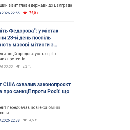
ший візит глави держави до Бєлграда
76,0 т.
8.2026 22:55
іть Федорова": у містах
ни 23-й день поспіль
ають масові мітинги з
онками. Фото і відео
ики акцій продовжують серію
их протестів
2,2 т.
26 22:22
т США схвалив законопроєкт
 про санкції проти Росії: що
нт передбачає нові економічні
ення
4,5 т.
8.2026 22:38