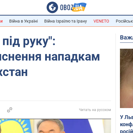
ни
Війна в Україні
Війна Ізраїлю та Ірану
VENETO
Російськ
Важ
під руку":
яснення нападкам
хстан
Читать на русском
У Ль
конф
росі