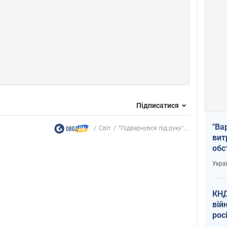
Підписатися
"Ва
Світ
"Підвернувся під руку":...
вит
обс
вря
Укра
офі
КНД
вій
рос
пів