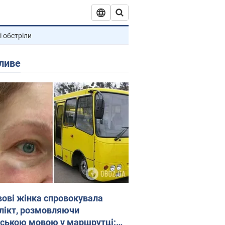
і обстріли
ливе
вові жінка спровокувала
лікт, розмовляючи
йською мовою у маршрутці: