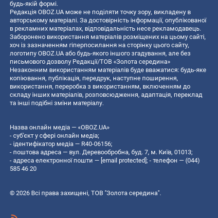
будь-якій формі.
Редакція OBOZ.UA може не поділяти точку зору, викладену в
авторському матеріалі. За достовірність інформації, опублікованої
в рекламних матеріалах, відповідальність несе рекламодавець.
Заборонено використання матеріалів розміщених на цьому сайті,
хоч із зазначенням гіперпосилання на сторінку цього сайту,
логотипу OBOZ.UA або будь-якого іншого згадування, але без
письмового дозволу Редакції/ТОВ «Золота середина»
Незаконним використанням матеріалів буде вважатися: будь-яке
копiювання, публiкацiя, передрук, наступне поширення,
використання, переробка з використанням, включенням до
складу інших матеріалів, розповсюдження, адаптація, переклад
та інші подібні зміни матеріалу.
Назва онлайн медіа — «OBOZ.UA»
- суб'єкт у сфері онлайн медіа;
- ідентифікатор медіа — R40-06156;
- поштова адреса — вул. Деревообробна, буд. 7, м. Київ, 01013;
- адреса електронної пошти —
[email protected]
; - телефон — (044)
585 46 20
© 2026 Всі права захищені, ТОВ "Золота середина".