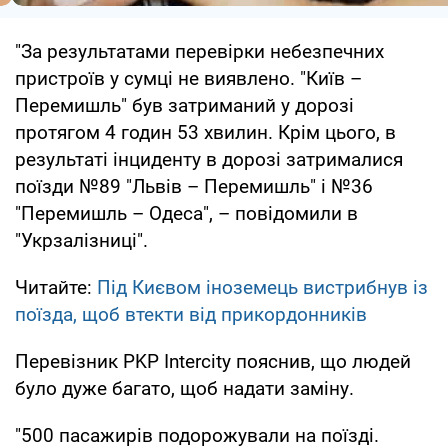
"За результатами перевірки небезпечних
пристроїв у сумці не виявлено. "Київ –
Перемишль" був затриманий у дорозі
протягом 4 годин 53 хвилин. Крім цього, в
результаті інциденту в дорозі затрималися
поїзди №89 "Львів – Перемишль" і №36
"Перемишль – Одеса", – повідомили в
"Укрзалізниці".
Читайте:
Під Києвом іноземець вистрибнув із
поїзда, щоб втекти від прикордонників
Перевізник PKP Intercity пояснив, що людей
було дуже багато, щоб надати заміну.
"500 пасажирів подорожували на поїзді.