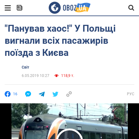
"Панував хаос!" У Польщі
вигнали всіх пасажирів
поїзда з Києва
Світ
6.05.2019 10:27
118,9 т.
16
РУС