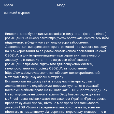
Краса
Мода
Жіночий журнал
Використання будь-яких матеріалів ( в тому числі фото- та відео-),
розміщених на цьому сайті
https://www.obozrevatel.com
та всіх його
піддоменах, в будь-якому вигляді суворо заборонено.
Дозволяється використання при отриманні письмового дозволу
на їх використання та за умови обов'язкового посилання на сайт
OBOZ.UA, а для інтернет-видань - при отриманні письмового
дозволу на їх використання та за умови обов'язкового
розміщення прямого, відкритого для пошукових систем,
гіперпосилання на сторінку OBOZ.UA за посиланням
https://www.obozrevatel.com
, на якій розміщено оригінальний
матеріал в першому абзаці матеріалу.
Всі матеріали на цьому сайті, в тому числі інтерв’ю, статті,
дослідження – є службовими творами журналістів редакції,
виключні майнові права на які належать ТОВ «Золота середина».
На всі опубліковані фотоматеріали Getty Images редакція має
майнові права, які захищаються законом України «Про авторські
права та суміжні права», ніхто не має права без письмового
дозволу ТОВ «Золота середина» їх використовувати, вони не
підлягають подальшому відтворенню, перекладу, поширенню в