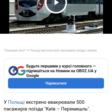
Play Video
Будьте першими у курсі головного —
підпишіться на Новини на OBOZ.UA у
Google
Підписатися
У
Польщі
екстрено евакуювали 500
пасажирів поїзда "Київ – Перемишль".