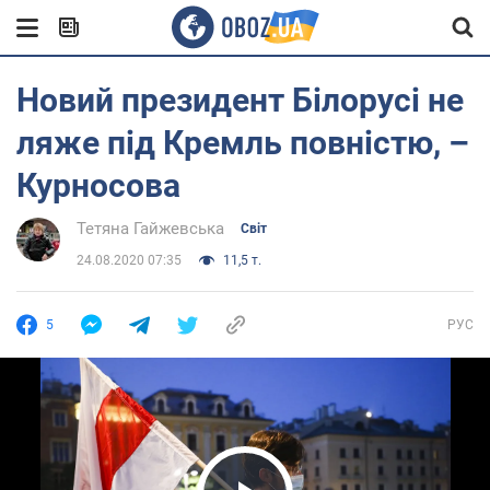
Новий президент Білорусі не
ляже під Кремль повністю, –
Курносова
Тетяна Гайжевська
Світ
24.08.2020 07:35
11,5 т.
5
РУС