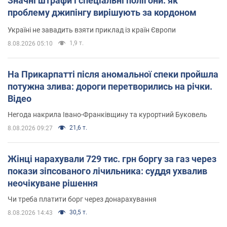
Значні штрафи і спеціальні полігони: як
проблему джипінгу вирішують за кордоном
Україні не завадить взяти приклад із країн Європи
1,9 т.
8.08.2026 05:10
На Прикарпатті після аномальної спеки пройшла
потужна злива: дороги перетворились на річки.
Відео
Негода накрила Івано-Франківщину та курортний Буковель
21,6 т.
8.08.2026 09:27
Жінці нарахували 729 тис. грн боргу за газ через
покази зіпсованого лічильника: суддя ухвалив
неочікуване рішення
Чи треба платити борг через донарахування
30,5 т.
8.08.2026 14:43