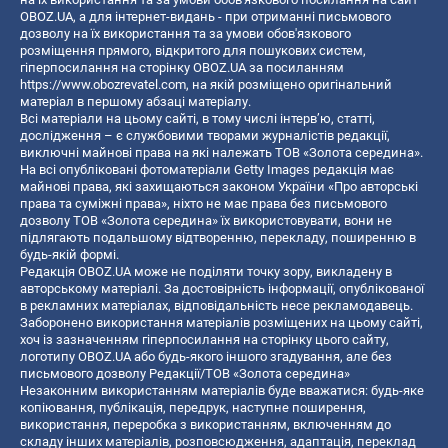
OBOZ.UA, а для інтернет-видань - при отриманні письмового
дозволу на їх використання та за умови обов'язкового
розміщення прямого, відкритого для пошукових систем,
гіперпосилання на сторінку OBOZ.UA за посиланням
https://www.obozrevatel.com
, на якій розміщено оригінальний
матеріал в першому абзаці матеріалу.
Всі матеріали на цьому сайті, в тому числі інтерв’ю, статті,
дослідження – є службовими творами журналістів редакції,
виключні майнові права на які належать ТОВ «Золота середина».
На всі опубліковані фотоматеріали Getty Images редакція має
майнові права, які захищаються законом України «Про авторські
права та суміжні права», ніхто не має права без письмового
дозволу ТОВ «Золота середина» їх використовувати, вони не
підлягають подальшому відтворенню, перекладу, поширенню в
будь-якій формі.
Редакція OBOZ.UA може не поділяти точку зору, викладену в
авторському матеріалі. За достовірність інформації, опублікованої
в рекламних матеріалах, відповідальність несе рекламодавець.
Заборонено використання матеріалів розміщених на цьому сайті,
хоч із зазначенням гіперпосилання на сторінку цього сайту,
логотипу OBOZ.UA або будь-якого іншого згадування, але без
письмового дозволу Редакції/ТОВ «Золота середина»
Незаконним використанням матеріалів буде вважатися: будь-яке
копiювання, публiкацiя, передрук, наступне поширення,
використання, переробка з використанням, включенням до
складу інших матеріалів, розповсюдження, адаптація, переклад