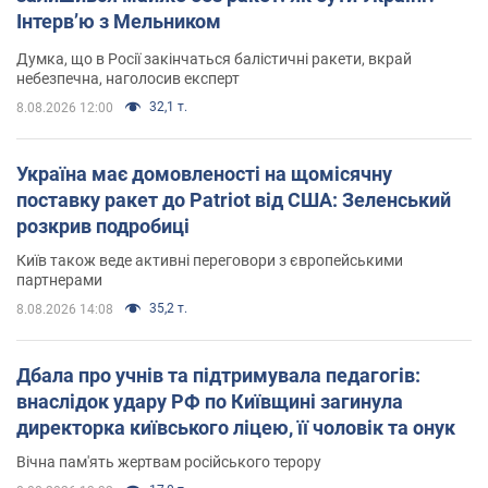
Інтерв’ю з Мельником
Думка, що в Росії закінчаться балістичні ракети, вкрай
небезпечна, наголосив експерт
32,1 т.
8.08.2026 12:00
Україна має домовленості на щомісячну
поставку ракет до Patriot від США: Зеленський
розкрив подробиці
Київ також веде активні переговори з європейськими
партнерами
35,2 т.
8.08.2026 14:08
Дбала про учнів та підтримувала педагогів:
внаслідок удару РФ по Київщині загинула
директорка київського ліцею, її чоловік та онук
Вічна пам'ять жертвам російського терору