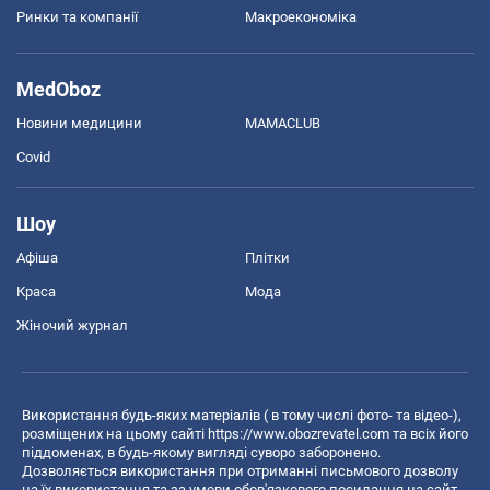
Ринки та компанії
Макроекономіка
MedOboz
Новини медицини
MAMACLUB
Covid
Шоу
Афіша
Плітки
Краса
Мода
Жіночий журнал
Використання будь-яких матеріалів ( в тому числі фото- та відео-),
розміщених на цьому сайті
https://www.obozrevatel.com
та всіх його
піддоменах, в будь-якому вигляді суворо заборонено.
Дозволяється використання при отриманні письмового дозволу
на їх використання та за умови обов'язкового посилання на сайт