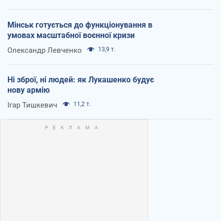
Мінськ готується до функціонування в
умовах масштабної воєнної кризи
Олександр Левченко
13,9 т.
Ні зброї, ні людей: як Лукашенко будує
нову армію
Ігар Тишкевич
11,2 т.